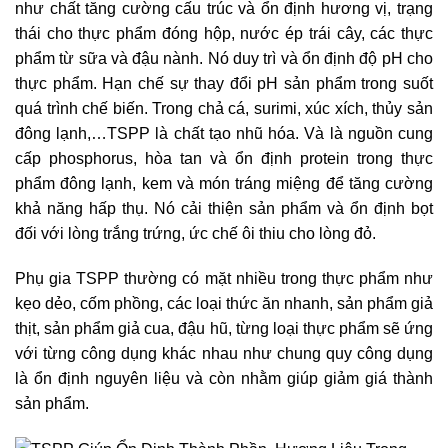
như chất tăng cường cấu trúc và ổn định hương vị, trạng
thái cho thực phẩm đóng hộp, nước ép trái cây, các thực
phẩm từ sữa và đậu nành. Nó duy trì và ổn định độ pH cho
thực phẩm. Hạn chế sự thay đổi pH sản phẩm trong suốt
quá trình chế biến. Trong chả cá, surimi, xúc xích, thủy sản
đông lạnh,…TSPP là chất tạo nhũ hóa. Và là nguồn cung
cấp phosphorus, hòa tan và ổn định protein trong thực
phẩm đông lạnh, kem và món tráng miệng để tăng cường
khả năng hấp thụ. Nó cải thiện sản phẩm và ổn định bọt
đối với lòng trắng trứng, ức chế ôi thiu cho lòng đỏ.
Phụ gia TSPP thường có mặt nhiều trong thực phẩm như
kẹo dẻo, cốm phồng, các loại thức ăn nhanh, sản phẩm giả
thịt, sản phẩm giả cua, đậu hũ, từng loại thực phẩm sẽ ứng
với từng công dụng khác nhau như chung quy công dụng
là ổn định nguyên liệu và còn nhằm giúp giảm giá thành
sản phẩm.