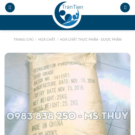
Chuyển
đến
nội
.
dung
TRANG CHỦ
/
HOÁ CHẤT
/
HOÁ CHẤT THỰC PHẨM - DƯỢC PHẨM