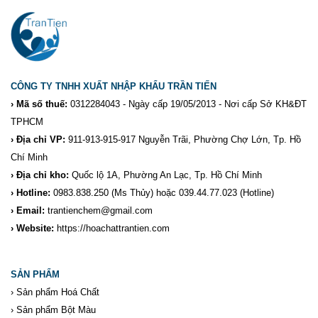
CÔNG TY TNHH XUẤT NHẬP KHẨU TRẦN TIẾN
› Mã số thuế:
0312284043 - Ngày cấp 19/05/2013 - Nơi cấp Sở KH&ĐT
TPHCM
› Địa chỉ VP:
911-913-915-917 Nguyễn Trãi, Phường Chợ Lớn, Tp. Hồ
Chí Minh
› Địa chỉ kho:
Quốc lộ 1A, Phường An Lạc, Tp. Hồ Chí Minh
› Hotline:
0983.838.250
(Ms Thủy) hoặc 039.44.77.023
(Hotline)
› Email:
trantienchem@gmail.com
› Website:
https://hoachattrantien.com
SẢN PHẨM
›
Sản phẩm Hoá Chất
›
Sản phẩm Bột Màu