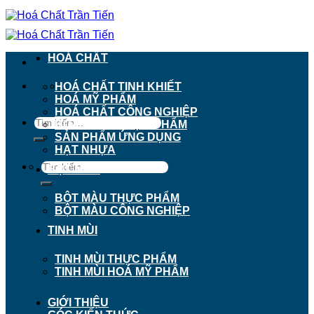
Chuyển
đến
nội
dung
HOÁ CHẤT
911 - 913 Nguyễn Trãi, Phường Chợ Lớn, TP.
HOÁ CHẤT TINH KHIẾT
Hồ Chí Minh
HOÁ MỸ PHẨM
HOÁ CHẤT CÔNG NGHIỆP
Tìm
HOÁ CHẤT THỰC PHẨM
kiếm:
SẢN PHẨM ỨNG DỤNG
HẠT NHỰA
Tìm
BỘT MÀU
kiếm:
BỘT MÀU THỰC PHẨM
BỘT MÀU CÔNG NGHIỆP
TINH MÙI
TINH MÙI THỰC PHẨM
TINH MÙI HOÁ MỸ PHẨM
GIỚI THIỆU