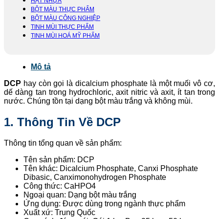
HẠT NHỰA
BỘT MÀU THỰC PHẨM
BỘT MÀU CÔNG NGHIỆP
TINH MÙI THỰC PHẨM
TINH MÙI HOÁ MỸ PHẨM
Mô tả
DCP
hay còn gọi là dicalcium phosphate là một muối vô cơ,
dế dàng tan trong hydrochloric, axit nitric và axit, ít tan trong
nước. Chúng tồn tại dạng bột màu trắng và không mùi.
1. Thông Tin Về DCP
Thông tin tổng quan về sản phẩm:
Tên sản phẩm: DCP
Tên khác: Dicalcium Phosphate, Canxi Phosphate
Dibasic, Canximonohydrogen Phosphate
Công thức: CaHPO4
Ngoại quan: Dạng bột màu trắng
Ứng dụng: Được dùng trong ngành thực phẩm
Xuất xứ: Trung Quốc