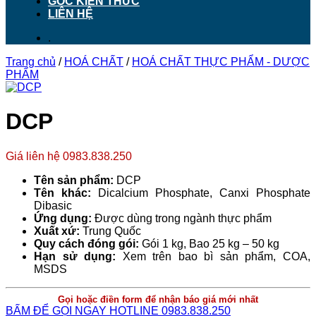
GÓC KIẾN THỨC
LIÊN HỆ
.
Trang chủ
/
HOÁ CHẤT
/
HOÁ CHẤT THỰC PHẨM - DƯỢC
PHẨM
DCP
Giá liên hệ 0983.838.250
Tên sản phẩm:
DCP
Tên khác:
Dicalcium Phosphate, Canxi Phosphate
Dibasic
Ứng dụng:
Được dùng trong ngành thực phẩm
Xuất xứ:
Trung Quốc
Quy cách đóng gói:
Gói 1 kg, Bao 25 kg – 50 kg
Hạn sử dụng:
Xem trên bao bì sản phẩm, COA,
MSDS
Gọi hoặc điền form để nhận báo giá mới nhất
BẤM ĐỂ GỌI NGAY HOTLINE 0983.838.250