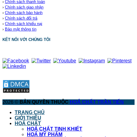
›
Chính sách thanh toán
›
Chính sách giao nhận
›
Chính sách bảo hành
›
Chính sách đổi trả
›
Chính sách khiếu nại
›
Bảo mật thông tin
KẾT NỐI VỚI CHÚNG TÔI
2026 ©
BẢN QUYỀN THUỘC
HOÁ CHẤT TRẦN TIẾN
TRANG CHỦ
GIỚI THIỆU
HOÁ CHẤT
HOÁ CHẤT TINH KHIẾT
HOÁ MỸ PHẨM