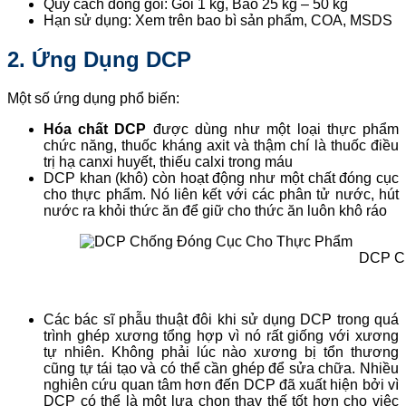
Quy cách đóng gói: Gói 1 kg, Bao 25 kg – 50 kg
Hạn sử dụng: Xem trên bao bì sản phẩm, COA, MSDS
2. Ứng Dụng DCP
Một số ứng dụng phổ biến:
Hóa chất DCP
được dùng như một loại thực phẩm
chức năng, thuốc kháng axit và thậm chí là thuốc điều
trị hạ canxi huyết, thiếu calxi trong máu
DCP khan (khô) còn hoạt động như một chất đóng cục
cho thực phẩm. Nó liên kết với các phân tử nước, hút
nước ra khỏi thức ăn để giữ cho thức ăn luôn khô ráo
DCP C
Các bác sĩ phẫu thuật đôi khi sử dụng DCP trong quá
trình ghép xương tổng hợp vì nó rất giống với xương
tự nhiên. Không phải lúc nào xương bị tổn thương
cũng tự tái tạo và có thể cần ghép để sửa chữa. Nhiều
nghiên cứu quan tâm hơn đến DCP đã xuất hiện bởi vì
DCP có thể là một lựa chọn thay thế tốt hơn cho việc