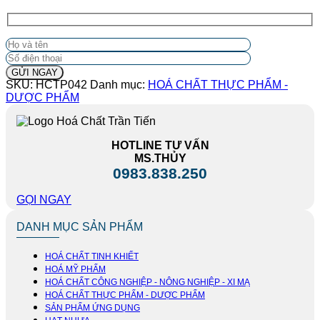
SKU:
HCTP042
Danh mục:
HOÁ CHẤT THỰC PHẨM -
DƯỢC PHẨM
HOTLINE TƯ VẤN
MS.THỦY
0983.838.250
GỌI NGAY
DANH MỤC SẢN PHẨM
HOÁ CHẤT TINH KHIẾT
HOÁ MỸ PHẨM
HOÁ CHẤT CÔNG NGHIỆP - NÔNG NGHIỆP - XI MẠ
HOÁ CHẤT THỰC PHẨM - DƯỢC PHẨM
SẢN PHẨM ỨNG DỤNG