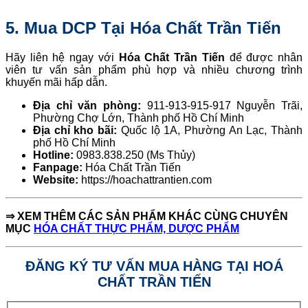
5. Mua DCP Tại H
óa Chất Trần Tiến
Hãy liên hệ ngay với
Hóa Chất Trần Tiến
để được nhân
viên tư vấn sản phẩm phù hợp và nhiều chương trình
khuyến mãi hấp dẫn.
Địa chỉ văn phòng:
911-913-915-917 Nguyễn Trãi,
Phường Chợ Lớn, Thành phố Hồ Chí Minh
Địa chỉ kho bãi:
Quốc lộ 1A, Phường An Lạc, Thành
phố Hồ Chí Minh
Hotline:
0983.838.250 (Ms Thủy)
Fanpage:
Hóa Chất Trần Tiến
Website:
https://hoachattrantien.com
⇒
XEM THÊM CÁC SẢN PHẨM KHÁC CÙNG CHUYÊN
MỤC
HÓA CHẤT THỰC PHẨM, DƯỢC PHẨM
ĐĂNG KÝ TƯ VẤN MUA HÀNG TẠI HOÁ
CHẤT TRẦN TIẾN