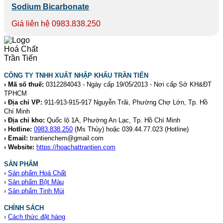
Sodium Bicarbonate
Giá liên hệ 0983.838.250
CÔNG TY TNHH XUẤT NHẬP KHẨU TRẦN TIẾN
› Mã số thuế:
0312284043 - Ngày cấp 19/05/2013 - Nơi cấp Sở KH&ĐT
TPHCM
› Địa chỉ VP:
911-913-915-917 Nguyễn Trãi, Phường Chợ Lớn, Tp. Hồ
Chí Minh
› Địa chỉ kho:
Quốc lộ 1A, Phường An Lạc, Tp. Hồ Chí Minh
› Hotline:
0983.838.250
(Ms Thủy) hoặc 039.44.77.023
(Hotline)
› Email:
trantienchem@gmail.com
› Website:
https://hoachattrantien.com
SẢN PHẨM
›
Sản phẩm Hoá Chất
›
Sản phẩm Bột Màu
›
Sản phẩm Tinh Mùi
CHÍNH SÁCH
›
Cách thức đặt hàng