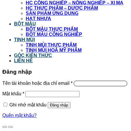
HC CÔNG NGHIỆP – NÔNG NGHIỆP – XI MẠ
HC THỰC PHẨM – DƯỢC PHẨM
SẢN PHẨM ỨNG DỤNG
HẠT NHỰA
BỘT MÀU
BỘT MÀU THỰC PHẨM
BỘT MÀU CÔNG NGHIỆP
TINH MÙI
TINH MÙI THỰC PHẨM
TINH MÙI HOÁ MỸ PHẨM
GÓC KIẾN THỨC
LIÊN HỆ
Đăng nhập
Tên tài khoản hoặc địa chỉ email
*
Mật khẩu
*
Ghi nhớ mật khẩu
Đăng nhập
Quên mật khẩu?