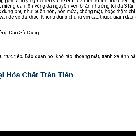
g gòn. Chú ý người lớn và trẻ em từ 2 tuổi trở lên: thoa bên ng
1 miếng dán lên vùng da nguyên vẹn bị ảnh hưởng tối đa 3 lần
ác dụng phụ như buồn nôn, nôn mửa, chóng mặt, hoặc thậm chí 
 vấn đề về da khác. Không dùng chung với các thuốc giảm đau 
ng Dẫn Sử Dụng
u trực tiếp. Bảo quản nơi khô ráo, thoáng mát, tránh xa ánh nắ
i Hóa Chất Trần Tiến