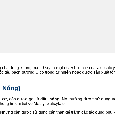
 chất lỏng không màu. Đây là một ester hữu cơ của axit salicy
y lộc đề, bạch dương… có trong tự nhiên hoặc được sản xuất t
u Nóng)
cơ, còn được gọi là
dầu nóng
. Nó thường được sử dụng tr
ông tin chi tiết về Methyl Salicylate:
au. Nhưng cần được sử dụng cẩn thận để tránh các tác dụng ph