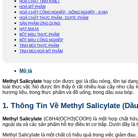
HOÁ CHẤT TINH KHIẾT
HOÁ MỸ PHẨM
HOÁ CHẤT CÔNG NGHIỆP - NÔNG NGHIỆP - XI MẠ
HOÁ CHẤT THỰC PHẨM - DƯỢC PHẨM
SẢN PHẨM ỨNG DỤNG
HẠT NHỰA
BỘT MÀU THỰC PHẨM
BỘT MÀU CÔNG NGHIỆP
TINH MÙI THỰC PHẨM
TINH MÙI HOÁ MỸ PHẨM
Mô tả
Methyl Salicylate
hay còn được gọi là dầu nóng, tồn tại dạng
loài thực vật. Nó được tìm thấy ở rất nhiều loại cây như câ
hương liệu, trong thực phẩm và đồ uống, trong dầu xoa bóp.
1. Thông Tin Về Methyl Salicylate (Dầ
Methyl Salicylate
(C6H4(OCH3)COOH) là một hợp chất hữu 
ngoài da và các sản phẩm hỗ trợ điều trị cơ bắp. Dưới đây là th
Methyl Salicylate là một chất có hiệu quả trong việc giảm đ