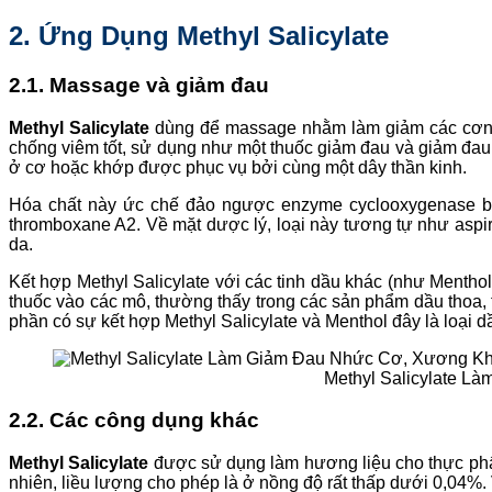
2. Ứng Dụng
Methyl Salicylate
2.1. Massage và giảm đau
Methyl Salicylate
dùng để massage nhằm làm giảm các cơn đ
chống viêm tốt, sử dụng như một thuốc giảm đau và giảm đau 
ở cơ hoặc khớp được phục vụ bởi cùng một dây thần kinh.
Hóa chất này ức chế đảo ngược enzyme cyclooxygenase bằn
thromboxane A2. Về mặt dược lý, loại này tương tự như aspi
da.
Kết hợp Methyl Salicylate với các tinh dầu khác (như Menth
thuốc vào các mô, thường thấy trong các sản phẩm dầu thoa, 
phần có sự kết hợp Methyl Salicylate và Menthol đây là loại
Methyl Salicylate 
2.2. Các công dụng khác
Methyl Salicylate
được sử dụng làm hương liệu cho thực ph
nhiên, liều lượng cho phép là ở nồng độ rất thấp dưới 0,04%