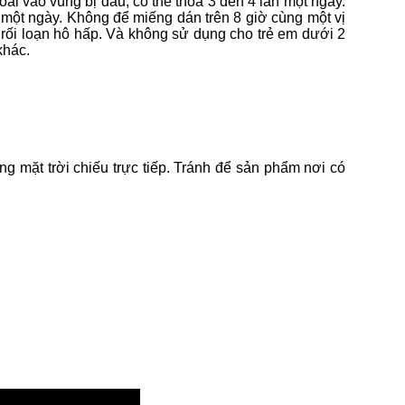
oài vào vùng bị đau, có thể thoa 3 đến 4 lần một ngày.
 một ngày. Không để miếng dán trên 8 giờ cùng một vị
rối loạn hô hấp. Và không sử dụng cho trẻ em dưới 2
khác.
ng mặt trời chiếu trực tiếp. Tránh để sản phẩm nơi có