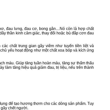
xơ, đau lưng, đau cơ, bong gân…Nó còn là hợp chất
 dây thần kinh cảm giác, thay đổi hoặc bù đắp cơn đau
c chất trung gian gây viêm như tuyến tiền liệt và
 chủ yếu hoạt động như một chất xoa bóp và kích ứng
ạch máu. Giúp tăng tuần hoàn máu, tăng sự thẩm thấu
 làm tăng hiệu quả giảm đau, trị liệu, nếu trên thành
…
dụng để tạo hương thơm cho các dòng sản phẩm. Tuy
 gây chết người.