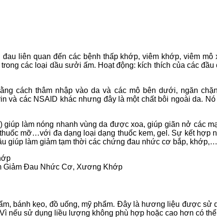
au liên quan đến các bệnh thấp khớp, viêm khớp, viêm mô 
trong các loại dầu sưởi ấm. Hoạt động: kích thích của các đầu
g cách thâm nhập vào da và các mô bên dưới, ngăn chặn cá
rin và các NSAID khác nhưng đây là một chất bôi ngoài da. Nó
ol) giúp làm nóng nhanh vùng da được xoa, giúp giãn nở các m
thuốc mỡ…với đa dạng loại dạng thuốc kem, gel. Sự kết hợp này
 dầu giúp làm giảm tạm thời các chứng đau nhức cơ bắp, khớp,
Làm Giảm Đau Nhức Cơ, Xương Khớp
ẩm, bánh kẹo, đồ uống, mỹ phẩm. Đây là hương liệu được sử 
. Vì nếu sử dụng liều lượng không phù hợp hoặc cao hơn có thể