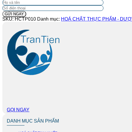
SKU:
HCTP010
Danh mục:
HOÁ CHẤT THỰC PHẨM - DƯ
GỌI NGAY
DANH MỤC SẢN PHẨM