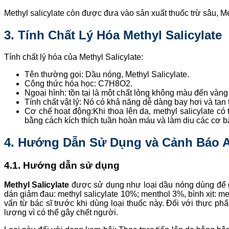
Methyl salicylate còn được đưa vào sản xuất thuốc trừ sâu, Meth
3. Tính Chất Lý Hóa Methyl Salicylate
Tính chất lý hóa của Methyl Salicylate:
Tên thường gọi: Dầu nóng, Methyl Salicylate.
Công thức hóa học: C7H8O2.
Ngoại hình: tồn tại là một chất lỏng không màu đến vàng
Tính chất vật lý: Nó có khả năng dễ dàng bay hơi và tan
Cơ chế hoạt động:Khi thoa lên da, methyl salicylate có
bằng cách kích thích tuần hoàn máu và làm dịu các cơ b
4. Hướng Dẫn Sử Dụng và Cảnh Báo 
4.1. Hướng dẫn sử dụng
Methyl Salicylate
được sử dụng như loại dầu nóng dùng để 
dán giảm đau: methyl salicylate 10%; menthol 3%, bình xịt: m
vấn từ bác sĩ trước khi dùng loại thuốc này. Đối với thực p
lượng vì có thể gây chết người.