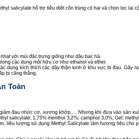
yl salicylate hỗ trợ tiêu diệt côn trùng có hại và chọn lọc lại cô
 nhạt với mùi đặc trưng giống như dầu bạc hà.
 trong các dung môi hữu cơ như ethanol và ether.
 tác dụng kích thích các dây thần kinh ở khu vực bị đau. Gây 
ắp bị căng thẳng.
An Toàn
giảm đau nhức cơ, xương khớp,… Nhưng khi đưa vào sản xuất 
ethyl salicylate; 1,75% menthol 3,2%; camphor 3,0%, Gel: methy
hẩm, liều lượng sử dụng Methyl Salicylate làm hương liệu cho 