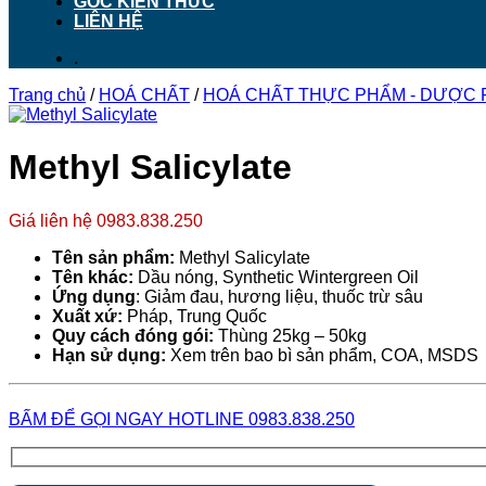
GÓC KIẾN THỨC
LIÊN HỆ
.
Trang chủ
/
HOÁ CHẤT
/
HOÁ CHẤT THỰC PHẨM - DƯỢC
Methyl Salicylate
Giá liên hệ 0983.838.250
Tên sản phẩm:
Methyl Salicylate
Tên khác:
Dầu nóng, Synthetic Wintergreen Oil
Ứng dụng
: Giảm đau, hương liệu, thuốc trừ sâu
Xuất xứ:
Pháp, Trung Quốc
Quy cách đóng gói:
Thùng 25kg – 50kg
Hạn sử dụng:
Xem trên bao bì sản phẩm, COA, MSDS
BẤM ĐỂ GỌI NGAY HOTLINE 0983.838.250