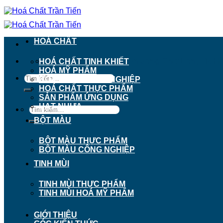
Chuyển
đến
nội
dung
HOÁ CHẤT
911 - 913 Nguyễn Trãi, Phường Chợ Lớn, TP. H
HOÁ CHẤT TINH KHIẾT
HOÁ MỸ PHẨM
Tìm
HOÁ CHẤT CÔNG NGHIỆP
kiếm:
HOÁ CHẤT THỰC PHẨM
SẢN PHẨM ỨNG DỤNG
HẠT NHỰA
Tìm
kiếm:
BỘT MÀU
BỘT MÀU THỰC PHẨM
BỘT MÀU CÔNG NGHIỆP
TINH MÙI
TINH MÙI THỰC PHẨM
TINH MÙI HOÁ MỸ PHẨM
GIỚI THIỆU