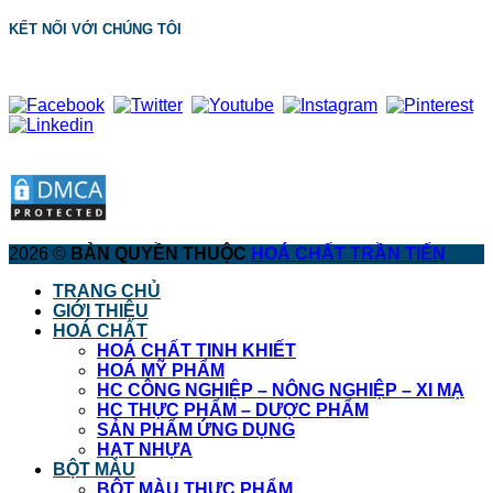
KẾT NỐI VỚI CHÚNG TÔI
2026 ©
BẢN QUYỀN THUỘC
HOÁ CHẤT TRẦN TIẾN
TRANG CHỦ
GIỚI THIỆU
HOÁ CHẤT
HOÁ CHẤT TINH KHIẾT
HOÁ MỸ PHẨM
HC CÔNG NGHIỆP – NÔNG NGHIỆP – XI MẠ
HC THỰC PHẨM – DƯỢC PHẨM
SẢN PHẨM ỨNG DỤNG
HẠT NHỰA
BỘT MÀU
BỘT MÀU THỰC PHẨM