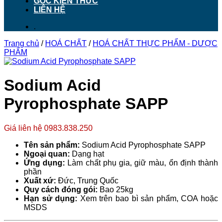
GÓC KIẾN THỨC
LIÊN HỆ
.
Trang chủ
/
HOÁ CHẤT
/
HOÁ CHẤT THỰC PHẨM - DƯỢC
PHẨM
Sodium Acid
Pyrophosphate SAPP
Giá liên hệ 0983.838.250
Tên sản phẩm:
Sodium Acid Pyrophosphate SAPP
Ngoại quan:
Dạng hạt
Ứng dụng:
Làm chất phụ gia, giữ màu, ổn định thành
phần
Xuất xứ:
Đức, Trung Quốc
Quy cách đóng gói:
Bao 25kg
Hạn sử dụng:
Xem trên bao bì sản phẩm, COA hoặc
MSDS