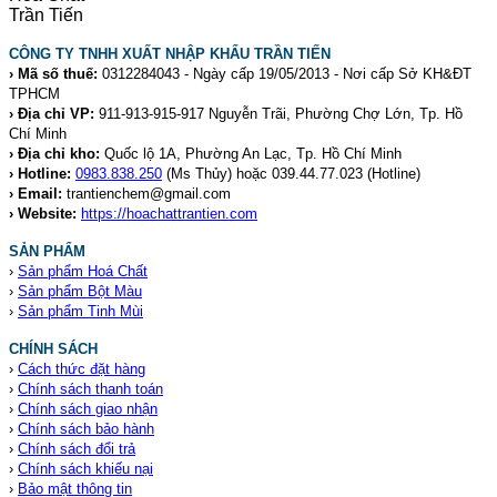
CÔNG TY TNHH XUẤT NHẬP KHẨU TRẦN TIẾN
› Mã số thuế:
0312284043 - Ngày cấp 19/05/2013 - Nơi cấp Sở KH&ĐT
TPHCM
› Địa chỉ VP:
911-913-915-917 Nguyễn Trãi, Phường Chợ Lớn, Tp. Hồ
Chí Minh
› Địa chỉ kho:
Quốc lộ 1A, Phường An Lạc, Tp. Hồ Chí Minh
› Hotline:
0983.838.250
(Ms Thủy) hoặc 039.44.77.023
(Hotline)
› Email:
trantienchem@gmail.com
› Website:
https://hoachattrantien.com
SẢN PHẨM
›
Sản phẩm Hoá Chất
›
Sản phẩm Bột Màu
›
Sản phẩm Tinh Mùi
CHÍNH SÁCH
›
Cách thức đặt hàng
›
Chính sách thanh toán
›
Chính sách giao nhận
›
Chính sách bảo hành
›
Chính sách đổi trả
›
Chính sách khiếu nại
›
Bảo mật thông tin