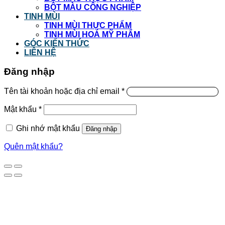
BỘT MÀU CÔNG NGHIỆP
TINH MÙI
TINH MÙI THỰC PHẨM
TINH MÙI HOÁ MỸ PHẨM
GÓC KIẾN THỨC
LIÊN HỆ
Đăng nhập
Tên tài khoản hoặc địa chỉ email
*
Mật khẩu
*
Ghi nhớ mật khẩu
Đăng nhập
Quên mật khẩu?