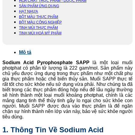
HOÁ CHẤT THỰC PHẨM - DƯỢC PHẨM
SẢN PHẨM ỨNG DỤNG
HẠT NHỰA
BỘT MÀU THỰC PHẨM
BỘT MÀU CÔNG NGHIỆP
TINH MÙI THỰC PHẨM
TINH MÙI HOÁ MỸ PHẨM
Mô tả
Sodium Acid Pyrophosphate SAPP
là một loại muối
photphat có phân tử lượng là 222 gam/mol. Sản phẩm này
chủ yếu được ứng dụng trong thực phẩm như một chất phụ
gia thực phẩm hoặc chế biến thủy sản. Muối SAPP thực tế
rất tốt cho sức khỏe nếu sử dụng vừa phải. Như chúng ta đã
biết trong các thực phẩm đóng hộp nếu để lâu ngày thường
sẽ hình thành một loại muối khoáng photphat, chính là các
mảng dạng tinh thể thủy tinh gây lo ngại cho sức khỏe con
người. Muối SAPP được đưa vào thực phẩm là để ngăn
chặn sự hình thành nên lớp ván này, bảo vệ sức khỏe người
tiêu dùng.
1. Thông Tin Về Sodium Acid