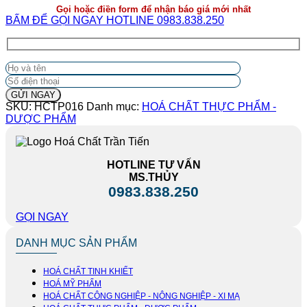
Gọi hoặc điền form để nhận báo giá mới nhất
BẤM ĐỂ GỌI NGAY HOTLINE 0983.838.250
SKU:
HCTP016
Danh mục:
HOÁ CHẤT THỰC PHẨM -
DƯỢC PHẨM
HOTLINE TƯ VẤN
MS.THỦY
0983.838.250
GỌI NGAY
DANH MỤC SẢN PHẨM
HOÁ CHẤT TINH KHIẾT
HOÁ MỸ PHẨM
HOÁ CHẤT CÔNG NGHIỆP - NÔNG NGHIỆP - XI MẠ