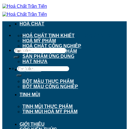
Chuyển
đến
nội
dung
HOÁ CHẤT
911 - 913 Nguyễn Trãi, Phường Chợ Lớn, TP.
HOÁ CHẤT TINH KHIẾT
Hồ Chí Minh
HOÁ MỸ PHẨM
HOÁ CHẤT CÔNG NGHIỆP
Tìm
HOÁ CHẤT THỰC PHẨM
kiếm:
SẢN PHẨM ỨNG DỤNG
HẠT NHỰA
Tìm
BỘT MÀU
kiếm:
BỘT MÀU THỰC PHẨM
BỘT MÀU CÔNG NGHIỆP
TINH MÙI
TINH MÙI THỰC PHẨM
TINH MÙI HOÁ MỸ PHẨM
GIỚI THIỆU