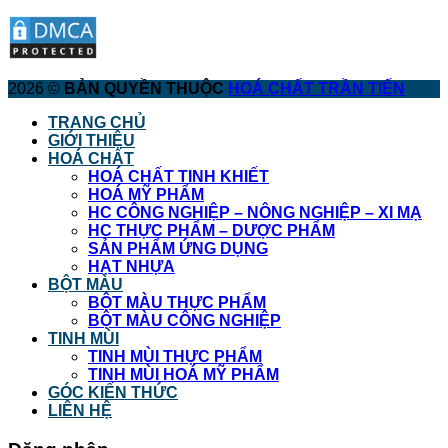
2026 ©
BẢN QUYỀN THUỘC
HOÁ CHẤT TRẦN TIẾN
TRANG CHỦ
GIỚI THIỆU
HOÁ CHẤT
HOÁ CHẤT TINH KHIẾT
HOÁ MỸ PHẨM
HC CÔNG NGHIỆP – NÔNG NGHIỆP – XI MẠ
HC THỰC PHẨM – DƯỢC PHẨM
SẢN PHẨM ỨNG DỤNG
HẠT NHỰA
BỘT MÀU
BỘT MÀU THỰC PHẨM
BỘT MÀU CÔNG NGHIỆP
TINH MÙI
TINH MÙI THỰC PHẨM
TINH MÙI HOÁ MỸ PHẨM
GÓC KIẾN THỨC
LIÊN HỆ