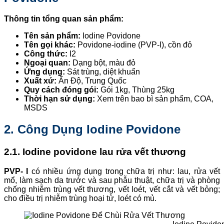
Thông tin tổng quan sản phẩm:
Tên sản phẩm:
Iodine Povidone
Tên gọi khác:
Povidone-iodine (PVP-I), cồn đỏ
Công thức:
I2
Ngoại quan:
Dạng bột, màu đỏ
Ứng dụng:
Sát trùng, diệt khuẩn
Xuất xứ:
Ấn Độ, Trung Quốc
Quy cách đóng gói:
Gói 1kg, Thùng 25kg
Thời hạn sử dụng:
Xem trên bao bì sản phẩm, COA,
MSDS
2. Công Dụng
Iodine Povidone
2.1. Iodine povidone lau rửa vết thương
PVP- I
có nhiều ứng dụng trong chữa trị như: lau, rửa vết
mổ, làm sạch da trước và sau phẫu thuật, chữa trị và phòng
chống nhiễm trùng vết thương, vết loét, vết cắt và vết bỏng;
cho điều trị nhiễm trùng hoại tử, loét có mủ.