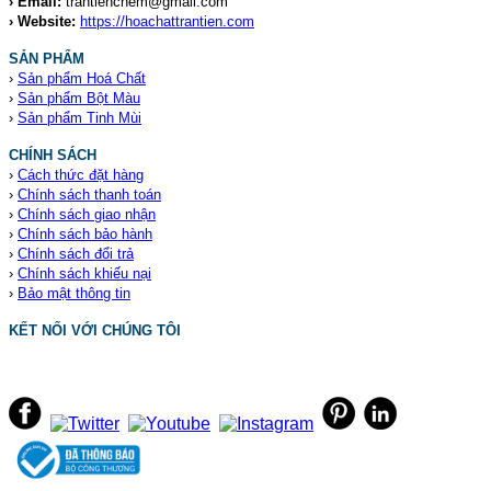
› Email:
trantienchem@gmail.com
› Website:
https://hoachattrantien.com
SẢN PHẨM
›
Sản phẩm Hoá Chất
›
Sản phẩm Bột Màu
›
Sản phẩm Tinh Mùi
CHÍNH SÁCH
›
Cách thức đặt hàng
›
Chính sách thanh toán
›
Chính sách giao nhận
›
Chính sách bảo hành
›
Chính sách đổi trả
›
Chính sách khiếu nại
›
Bảo mật thông tin
KẾT NỐI VỚI CHÚNG TÔI