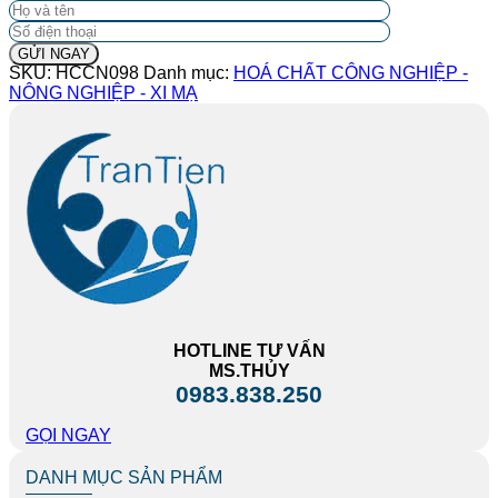
SKU:
HCCN098
Danh mục:
HOÁ CHẤT CÔNG NGHIỆP -
NÔNG NGHIỆP - XI MẠ
HOTLINE TƯ VẤN
MS.THỦY
0983.838.250
GỌI NGAY
DANH MỤC SẢN PHẨM