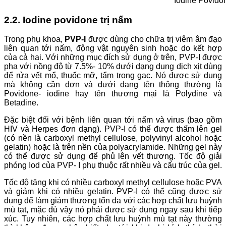
Iodine Povid
2.2. Iodine povidone trị nấm
Trong phụ khoa,
PVP-I
được dùng cho chữa trị viêm âm đạo
liên quan tới nấm, động vật nguyên sinh hoặc do kết hợp
của cả hai. Với những mục đích sử dụng ở trên, PVP-I được
pha với nồng độ từ 7.5%- 10% dưới dạng dung dịch xịt dùng
để rửa vết mổ, thuốc mỡ, tẩm trong gạc. Nó được sử dụng
mà không cần đơn và dưới dạng tên thông thường là
Povidone- iodine hay tên thương mại là Polydine và
Betadine.
Đặc biệt đối với bệnh liên quan tới nấm và virus (bao gồm
HIV và Herpes đơn dạng). PVP-I có thể được thấm lên gel
(có nền là carboxyl methyl cellulose, polyvinyl alcohol hoặc
gelatin) hoặc là trên nền của polyacrylamide. Những gel này
có thể được sử dụng để phủ lên vết thương. Tốc độ giải
phóng Iod của PVP- I phụ thuộc rất nhiều và cấu trúc của gel.
Tốc độ tăng khi có nhiều carboxyl methyl cellulose hoặc PVA
và giảm khi có nhiều gelatin. PVP-I có thể cũng được sử
dụng để làm giảm thương tổn da với các hợp chất lưu huỳnh
mù tạt, mặc dù vậy nó phải được sử dụng ngay sau khi tiếp
xúc. Tuy nhiên, các hợp chất lưu huỳnh mù tạt này thường