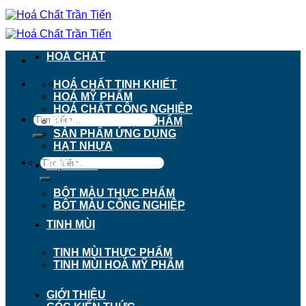
Chuyển
đến
nội
dung
HOÁ CHẤT
911 - 913 Nguyễn Trãi, Phường Chợ Lớn, TP.
HOÁ CHẤT TINH KHIẾT
Hồ Chí Minh
HOÁ MỸ PHẨM
HOÁ CHẤT CÔNG NGHIỆP
Tìm
HOÁ CHẤT THỰC PHẨM
kiếm:
SẢN PHẨM ỨNG DỤNG
HẠT NHỰA
Tìm
BỘT MÀU
kiếm:
BỘT MÀU THỰC PHẨM
BỘT MÀU CÔNG NGHIỆP
TINH MÙI
TINH MÙI THỰC PHẨM
TINH MÙI HOÁ MỸ PHẨM
GIỚI THIỆU