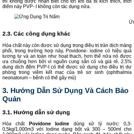
thì không được nhận biết cho tới khi da bị kích thích, thời
điểm này PVP- I không còn tác dụng nữa.
Ứn
2.3. Các công dụng khác
Hóa chất này còn được sử dụng trong điều trị tràn dịch màng
phổi, trong trường hợp này, Povidone- iodine có hiệu quả
tương tự và an toàn như hoạt thạch, hơn thế nữa nó được
ưa chuộng hơn bởi vì nguồn cung sẵn có và giá rẻ. 2.5%
dung dịch đệm PVP-I có thể được sử dụng cho điều trị dự
phòng trong viêm kết mạc của trẻ sơ sinh (ophthalmia
neonatorum – bệnh có thể gây mù)
3. Hướng Dẫn Sử Dụng Và Cách Bảo
Quản
3.1. Hướng dẫn sử dụng
Hóa chất
Povidone Iodine
dùng xử lý nước: 0,3-
0,5kg/1.000m3 với Iodine dạng bột và 300 – 500ml cho