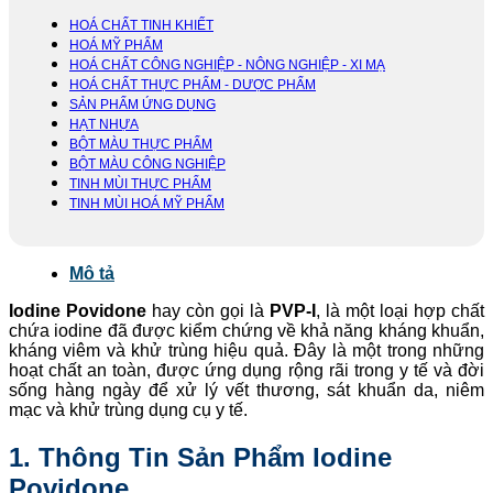
HOÁ CHẤT TINH KHIẾT
HOÁ MỸ PHẨM
HOÁ CHẤT CÔNG NGHIỆP - NÔNG NGHIỆP - XI MẠ
HOÁ CHẤT THỰC PHẨM - DƯỢC PHẨM
SẢN PHẨM ỨNG DỤNG
HẠT NHỰA
BỘT MÀU THỰC PHẨM
BỘT MÀU CÔNG NGHIỆP
TINH MÙI THỰC PHẨM
TINH MÙI HOÁ MỸ PHẨM
Mô tả
Iodine Povidone
hay còn gọi là
PVP-I
, là một loại hợp chất
chứa iodine đã được kiểm chứng về khả năng kháng khuẩn,
kháng viêm và khử trùng hiệu quả. Đây là một trong những
hoạt chất an toàn, được ứng dụng rộng rãi trong y tế và đời
sống hàng ngày để xử lý vết thương, sát khuẩn da, niêm
mạc và khử trùng dụng cụ y tế.
1. Thông Tin Sản Phẩm Iodine
Povidone