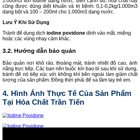
1.000m3 với Iodine dạng nước. Bên cạnh đó, hóa chất này
cũng được dùng diệt khuẩn và trị bệnh: 0,1-0,2kg/1.000m3
dạng bột và 100 – 200ml cho 1.000m3 dạng nước.
Lưu Ý Khi Sử Dụng
Tránh để dung dịch
iodine povidone
dính vào mắt, miệng
hoặc các vùng nhạy cảm khác.
3.2. Hướng dẫn bảo quản
Bảo quản nơi khô ráo, thoáng mát, tránh nhiệt độ cao, ánh
nắng trực tiếp. Các bạn nên buộc kín bao bì sau khi sử dụng,
tránh để nó tiếp xúc với không khí bên ngoài làm giảm chất
lượng của sản phẩm. Đồng thời phải để xa tầm tay trẻ em.
4. Hình Ảnh Thực Tế Của Sản Phẩm
Tại Hóa Chất Trần Tiến