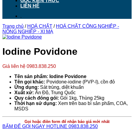
GÓC KIẾN THỨC
LIÊN HỆ
.
Trang chủ
/
HOÁ CHẤT
/
HOÁ CHẤT CÔNG NGHIỆP -
NÔNG NGHIỆP - XI MẠ
Iodine Povidone
Giá liên hệ 0983.838.250
Tên sản phẩm: Iodine Povidone
Tên gọi khác:
Povidone-iodine (PVP-I), cồn đỏ
Ứng dụng:
Sát trùng, diệt khuẩn
Xuất xứ:
Ấn Độ, Trung Quốc
Quy cách đóng gói:
Gói 1kg, Thùng 25kg
Thời hạn sử dụng:
Xem trên bao bì sản phẩm, COA,
MSDS
Gọi hoặc điền form để nhận báo giá mới nhất
BẤM ĐỂ GỌI NGAY HOTLINE 0983.838.250