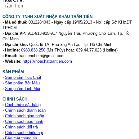
CÔNG TY TNHH XUẤT NHẬP KHẨU TRẦN TIẾN
› Mã số thuế:
0312284043 - Ngày cấp 19/05/2013 - Nơi cấp Sở KH&ĐT
TPHCM
› Địa chỉ VP:
911-913-915-917 Nguyễn Trãi, Phường Chợ Lớn, Tp. Hồ
Chí Minh
› Địa chỉ kho:
Quốc lộ 1A, Phường An Lạc, Tp. Hồ Chí Minh
› Hotline:
0983.838.250
(Ms Thủy) hoặc 039.44.77.023
(Hotline)
› Email:
trantienchem@gmail.com
› Website:
https://hoachattrantien.com
SẢN PHẨM
›
Sản phẩm Hoá Chất
›
Sản phẩm Bột Màu
›
Sản phẩm Tinh Mùi
CHÍNH SÁCH
›
Cách thức đặt hàng
›
Chính sách thanh toán
›
Chính sách giao nhận
›
Chính sách bảo hành
›
Chính sách đổi trả
›
Chính sách khiếu nại
›
Bảo mật thông tin