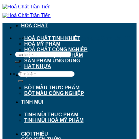
Chuyển
đến
nội
dung
HOÁ CHẤT
911 - 913 Nguyễn Trãi, Phường Chợ Lớn, TP.
HOÁ CHẤT TINH KHIẾT
Hồ Chí Minh
HOÁ MỸ PHẨM
HOÁ CHẤT CÔNG NGHIỆP
Tìm
HOÁ CHẤT THỰC PHẨM
kiếm:
SẢN PHẨM ỨNG DỤNG
HẠT NHỰA
Tìm
BỘT MÀU
kiếm:
BỘT MÀU THỰC PHẨM
BỘT MÀU CÔNG NGHIỆP
TINH MÙI
TINH MÙI THỰC PHẨM
TINH MÙI HOÁ MỸ PHẨM
GIỚI THIỆU