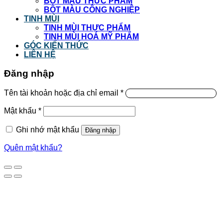
BỘT MÀU THỰC PHẨM
BỘT MÀU CÔNG NGHIỆP
TINH MÙI
TINH MÙI THỰC PHẨM
TINH MÙI HOÁ MỸ PHẨM
GÓC KIẾN THỨC
LIÊN HỆ
Đăng nhập
Tên tài khoản hoặc địa chỉ email
*
Mật khẩu
*
Ghi nhớ mật khẩu
Đăng nhập
Quên mật khẩu?