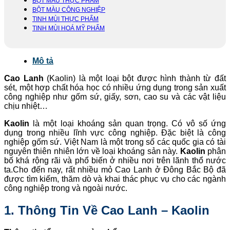
BỘT MÀU THỰC PHẨM
BỘT MÀU CÔNG NGHIỆP
TINH MÙI THỰC PHẨM
TINH MÙI HOÁ MỸ PHẨM
Mô tả
Cao Lanh
(Kaolin) là một loại bột được hình thành từ đất
sét, một hợp chất hóa học có nhiều ứng dụng trong sản xuất
công nghiệp như gốm sứ, giấy, sơn, cao su và các vật liệu
chịu nhiệt…
Kaolin
là một loại khoáng sản quan trọng. Có vô số ứng
dụng trong nhiều lĩnh vực công nghiệp. Đặc biệt là công
nghiệp gốm sứ. Việt Nam là một trong số các quốc gia có tài
nguyên thiên nhiên lớn về loại khoáng sản này.
Kaolin
phân
bố khá rộng rãi và phổ biến ở nhiều nơi trên lãnh thổ nước
ta.Cho đến nay, rất nhiều mỏ Cao Lanh ở Đông Bắc Bộ đã
được tìm kiếm, thăm dò và khai thác phục vụ cho các ngành
công nghiệp trong và ngoài nước.
1. Thông Tin Về Cao Lanh – Kaolin