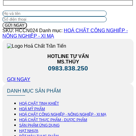
SKU:
HCCN024
Danh mục:
HOÁ CHẤT CÔNG NGHIỆP -
NÔNG NGHIỆP - XI MẠ
HOTLINE TƯ VẤN
MS.THỦY
0983.838.250
GỌI NGAY
DANH MỤC SẢN PHẨM
HOÁ CHẤT TINH KHIẾT
HOÁ MỸ PHẨM
HOÁ CHẤT CÔNG NGHIỆP - NÔNG NGHIỆP - XI MẠ
HOÁ CHẤT THỰC PHẨM - DƯỢC PHẨM
SẢN PHẨM ỨNG DỤNG
HẠT NHỰA