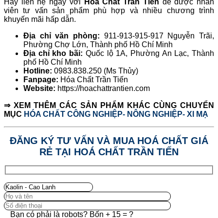
Hãy liên hệ ngay với
Hóa Chất Trần Tiến
để được nhân
viên tư vấn sản phẩm phù hợp và nhiều chương trình
khuyến mãi hấp dẫn.
Địa chỉ văn phòng:
911-913-915-917 Nguyễn Trãi,
Phường Chợ Lớn, Thành phố Hồ Chí Minh
Địa chỉ kho bãi:
Quốc lộ 1A, Phường An Lạc, Thành
phố Hồ Chí Minh
Hotline:
0983.838.250 (Ms Thủy)
Fanpage:
Hóa Chất Trần Tiến
Website:
https://hoachattrantien.com
⇒ XEM THÊM CÁC SẢN PHẨM KHÁC CÙNG CHUYỂN
MỤC
HÓA CHẤT CÔNG NGHIỆP- NÔNG NGHIỆP- XI MẠ
ĐĂNG KÝ TƯ VẤN VÀ MUA HOÁ CHẤT GIÁ
RẺ TẠI HOÁ CHẤT TRẦN TIẾN
Bạn có phải là robots? Bốn + 15 = ?