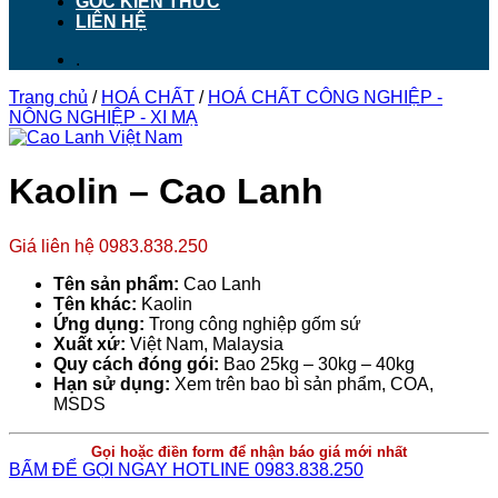
GÓC KIẾN THỨC
LIÊN HỆ
.
Trang chủ
/
HOÁ CHẤT
/
HOÁ CHẤT CÔNG NGHIỆP -
NÔNG NGHIỆP - XI MẠ
Kaolin – Cao Lanh
Giá liên hệ 0983.838.250
Tên sản phẩm:
Cao Lanh
Tên khác:
Kaolin
Ứng dụng:
Trong công nghiệp gốm sứ
Xuất xứ:
Việt Nam, Malaysia
Quy cách đóng gói:
Bao 25kg – 30kg – 40kg
Hạn sử dụng:
Xem trên bao bì sản phẩm, COA,
MSDS
Gọi hoặc điền form để nhận báo giá mới nhất
BẤM ĐỂ GỌI NGAY HOTLINE 0983.838.250