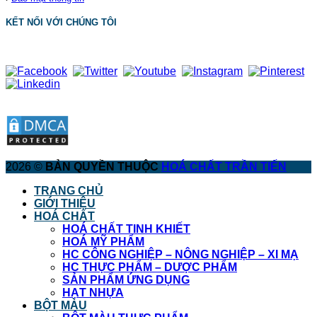
KẾT NỐI VỚI CHÚNG TÔI
2026 ©
BẢN QUYỀN THUỘC
HOÁ CHẤT TRẦN TIẾN
TRANG CHỦ
GIỚI THIỆU
HOÁ CHẤT
HOÁ CHẤT TINH KHIẾT
HOÁ MỸ PHẨM
HC CÔNG NGHIỆP – NÔNG NGHIỆP – XI MẠ
HC THỰC PHẨM – DƯỢC PHẨM
SẢN PHẨM ỨNG DỤNG
HẠT NHỰA
BỘT MÀU