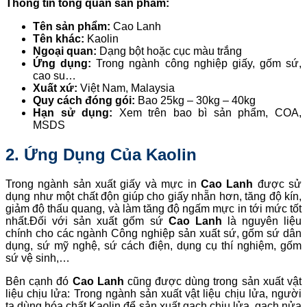
Thông tin tổng quan sản phẩm:
Tên sản phẩm:
Cao Lanh
Tên khác:
Kaolin
Ngoại quan:
Dạng bột hoặc cục màu trắng
Ứng dụng:
Trong ngành công nghiệp giấy, gốm sứ,
cao su…
Xuất xứ:
Việt Nam, Malaysia
Quy cách đóng gói:
Bao 25kg – 30kg – 40kg
Hạn sử dụng:
Xem trên bao bì sản phẩm, COA,
MSDS
2. Ứng Dụng Của Kaolin
Trong ngành sản xuất giấy và mực in
Cao Lanh
được sử
dụng như một chất độn giúp cho giấy nhẵn hơn, tăng độ kín,
giảm độ thấu quang, và làm tăng độ ngấm mực in tới mức tốt
nhất.Đối với sản xuất gốm sứ
Cao Lanh
là nguyên liệu
chính cho các ngành Công nghiệp sản xuất sứ, gốm sứ dân
dụng, sứ mỹ nghệ, sứ cách điện, dụng cụ thí nghiệm, gốm
sứ vệ sinh,…
Bên cạnh đó
Cao Lanh
cũng được dùng trong sản xuất vật
liệu chịu lửa: Trong ngành sản xuất vật liệu chịu lửa, người
ta dùng hóa chất Kaolin để sản xuất gạch chịu lửa, gạch nửa