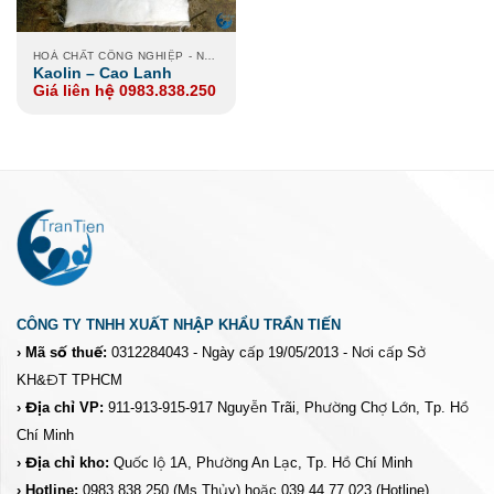
HOÁ CHẤT CÔNG NGHIỆP - NÔNG NGHIỆP - XI MẠ
Kaolin – Cao Lanh
Giá liên hệ 0983.838.250
CÔNG TY TNHH XUẤT NHẬP KHẨU TRẦN TIẾN
› Mã số thuế:
0312284043 - Ngày cấp 19/05/2013 - Nơi cấp Sở
KH&ĐT TPHCM
› Địa chỉ VP:
911-913-915-917 Nguyễn Trãi, Phường Chợ Lớn, Tp. Hồ
Chí Minh
› Địa chỉ kho:
Quốc lộ 1A, Phường An Lạc, Tp. Hồ Chí Minh
› Hotline:
0983.838.250
(Ms Thủy) hoặc 039.44.77.023
(Hotline)