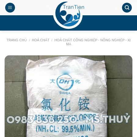
Chuyển
đến
nội
.
dung
TRANG CHỦ
/
HOÁ CHẤT
/
HOÁ CHẤT CÔNG NGHIỆP - NÔNG NGHIỆP - XI
MẠ