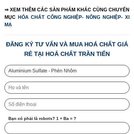
⇒ XEM THÊM CÁC SẢN PHẨM KHÁC CÙNG CHUYỂN
MỤC
HÓA CHẤT CÔNG NGHIỆP- NÔNG NGHIỆP- XI
MẠ
ĐĂNG KÝ TƯ VẤN VÀ MUA HOÁ CHẤT GIÁ
RẺ TẠI HOÁ CHẤT TRẦN TIẾN
Bạn có phải là robots? 1 + Ba = ?