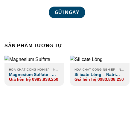
SẢN PHẨM TƯƠNG TỰ
HOÁ CHẤT CÔNG NGHIỆP - NÔNG NGHIỆP - XI MẠ
HOÁ CHẤT CÔNG NGHIỆP - NÔNG NGHIỆP - XI MẠ
Magnesium Sulfate –
Silicate Lỏng – Natri
Giá liên hệ 0983.838.250
Giá liên hệ 0983.838.250
Magie Sulfate
Silicate – Na2SiO3