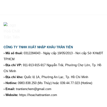
CÔNG TY TNHH XUẤT NHẬP KHẨU TRẦN TIẾN
› Mã số thuế:
0312284043 - Ngày cấp 19/05/2013 - Nơi cấp Sở KH&ĐT
TPHCM
› Địa chỉ VP:
911-913-915-917 Nguyễn Trãi, Phường Chợ Lớn, Tp. Hồ
Chí Minh
› Địa chỉ kho:
Quốc lộ 1A, Phường An Lạc, Tp. Hồ Chí Minh
› Hotline:
0983.838.250
(Ms Thủy) hoặc 039.44.77.023
(Hotline)
› Email:
trantienchem@gmail.com
› Website:
https://hoachattrantien.com