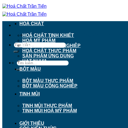
Chuyển
đến
nội
dung
HOÁ CHẤT
911 - 913 Nguyễn Trãi, Phường Chợ Lớn, TP. H
HOÁ CHẤT TINH KHIẾT
HOÁ MỸ PHẨM
Tìm
HOÁ CHẤT CÔNG NGHIỆP
kiếm:
HOÁ CHẤT THỰC PHẨM
SẢN PHẨM ỨNG DỤNG
HẠT NHỰA
Tìm
kiếm:
BỘT MÀU
BỘT MÀU THỰC PHẨM
BỘT MÀU CÔNG NGHIỆP
TINH MÙI
TINH MÙI THỰC PHẨM
TINH MÙI HOÁ MỸ PHẨM
GIỚI THIỆU