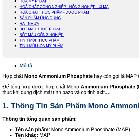
HOÁ MỸ PHẨM
HOÁ CHẤT CÔNG NGHIỆP - NÔNG NGHIỆP - XI MẠ
HOÁ CHẤT THỰC PHẨM - DƯỢC PHẨM
SẢN PHẨM ỨNG DỤNG
HẠT NHỰA
BỘT MÀU THỰC PHẨM
BỘT MÀU CÔNG NGHIỆP
TINH MÙI THỰC PHẨM
TINH MÙI HOÁ MỸ PHẨM
Mô tả
Hợp chất
Mono Ammonium Phosphate
hay còn gọi là MAP t
Để tổng hợp được hợp chất Mono
Ammonium Phosphate 
thúc khi dung dịch mất tính bazo và có tính axit.…
1. Thông Tin Sản Phẩm Mono Ammon
Thông tin tổng quan sản phẩm:
Tên sản phẩm:
Mono Ammonium Phosphate (MAP)
Tên khác:
MAP