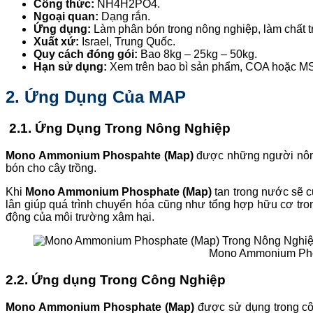
Công thức:
NH4H2PO4.
Ngoại quan:
Dạng rắn.
Ứng dụng:
Làm phân bón trong nông nghiệp, làm chất 
Xuất xứ:
Israel, Trung Quốc.
Quy cách đóng gói:
Bao 8kg – 25kg – 50kg.
Hạn sử dụng:
Xem trên bao bì sản phẩm, COA hoặc M
2. Ứng Dụng Của MAP
2.1.
Ứng Dụng Trong Nông Nghiệp
Mono Ammonium Phospahte (Map)
được những người nông 
bón cho cây trồng.
Khi
Mono Ammonium Phosphate (Map)
tan trong nước sẽ c
lân giúp quá trình chuyển hóa cũng như tổng hợp hữu cơ trong
động của môi trường xâm hại.
Mono Ammonium Pho
2.2. Ứng dụng Trong Công Nghiệp
Mono Ammonium Phosphate (Map)
được sử dụng trong côn