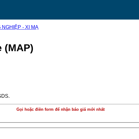
NGHIỆP - XI MẠ
 (MAP)
e
SDS.
Gọi hoặc điền form để nhận báo giá mới nhất