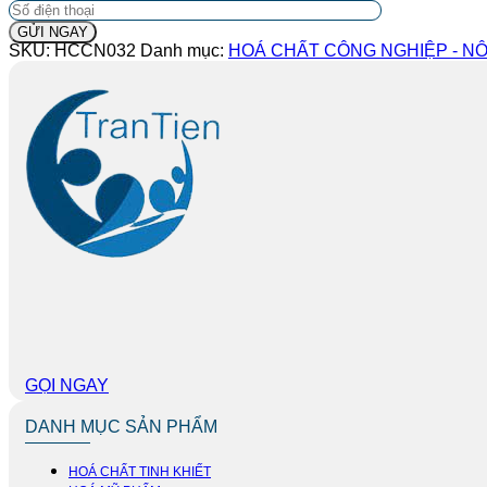
SKU:
HCCN032
Danh mục:
HOÁ CHẤT CÔNG NGHIỆP - NÔ
GỌI NGAY
DANH MỤC SẢN PHẨM
HOÁ CHẤT TINH KHIẾT