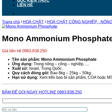
GÓC KIẾN THỨC
LIÊN HỆ
.
Trang chủ
/
HOÁ CHẤT
/
HOÁ CHẤT CÔNG NGHIỆP - NÔNG 
Mono Ammonium Phosphate
Giá liên hệ 0983.838.250
Tên sản phẩm: Mono Ammonium Phosphat
Ứng dụng:
Trong nông – công – nghiệp, …
Xuất xứ:
Israel, Trung Quốc.
Quy cách đóng gói:
Bao 8kg – 25kg – 50kg.
Hạn sử dụng:
Xem trên bao bì sản phẩm, COA hoặc M
BẤM ĐỂ GỌI NGAY HOTLINE 0983.838.250