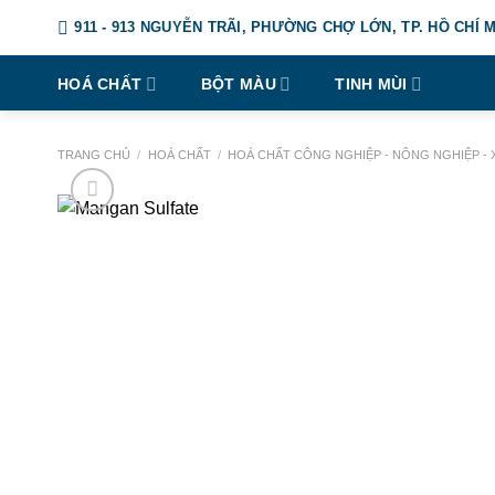
Chuyển
911 - 913 NGUYỄN TRÃI, PHƯỜNG CHỢ LỚN, TP. HỒ CHÍ 
đến
nội
HOÁ CHẤT
BỘT MÀU
TINH MÙI
dung
TRANG CHỦ
/
HOÁ CHẤT
/
HOÁ CHẤT CÔNG NGHIỆP - NÔNG NGHIỆP - 