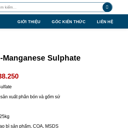
m:
GIỚI THIỆU
GÓC KIẾN THỨC
LIÊN HỆ
 -Manganese Sulphate
38.250
lfate
g sản xuất phân bón và gốm sứ
25kg
ao bì sản phẩm, COA, MSDS