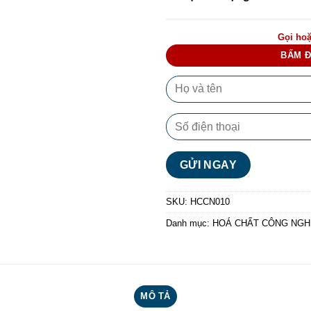
Gọi hoặ
BẤM Đ
SKU:
HCCN010
Danh mục:
HOÁ CHẤT CÔNG NGHI
MÔ TẢ