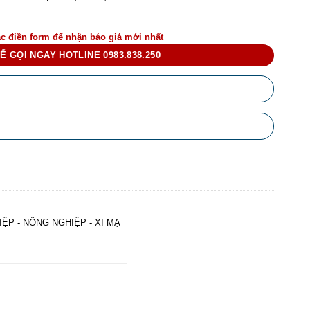
c điền form để nhận báo giá mới nhất
Ể GỌI NGAY HOTLINE 0983.838.250
ỆP - NÔNG NGHIỆP - XI MẠ