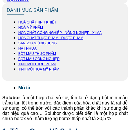
DANH MỤC SẢN PHẨM
HOÁ CHẤT TINH KHIẾT
HOÁ MỸ PHẨM
HOÁ CHẤT CÔNG NGHIỆP - NÔNG NGHIỆP - XI MẠ
HOÁ CHẤT THỰC PHẨM - DƯỢC PHẨM
SẢN PHẨM ỨNG DỤNG
HẠT NHỰA
BỘT MÀU THỰC PHẨM
BỘT MÀU CÔNG NGHIỆP
TINH MÙI THỰC PHẨM
TINH MÙI HOÁ MỸ PHẨM
Mô tả
Solubor
là một hợp chất vô cơ, tồn tại ở dạng bột mịn màu
trắng tan tốt trong nước, đặc điểm của hóa chất này là rất dễ
sử dụng, có thể trộn với các thành phần khác khi sử dụng để
đạt hiệu quả cao… Solubor được biết đến là một hợp chất
chứa borax với hàm lượng borax thấp nhất là 20,5 %