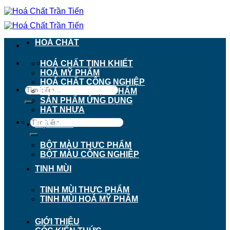
Chuyển
đến
nội
dung
HOÁ CHẤT
911 - 913 Nguyễn Trãi, Phường Chợ Lớn, TP.
HOÁ CHẤT TINH KHIẾT
Hồ Chí Minh
HOÁ MỸ PHẨM
HOÁ CHẤT CÔNG NGHIỆP
Tìm
HOÁ CHẤT THỰC PHẨM
kiếm:
SẢN PHẨM ỨNG DỤNG
HẠT NHỰA
Tìm
BỘT MÀU
kiếm:
BỘT MÀU THỰC PHẨM
BỘT MÀU CÔNG NGHIỆP
TINH MÙI
TINH MÙI THỰC PHẨM
TINH MÙI HOÁ MỸ PHẨM
GIỚI THIỆU