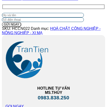
SKU:
HCCN022
Danh mục:
HOÁ CHẤT CÔNG NGHIỆP -
NÔNG NGHIỆP - XI MẠ
HOTLINE TƯ VẤN
MS.THỦY
0983.838.250
GỌI NGAY