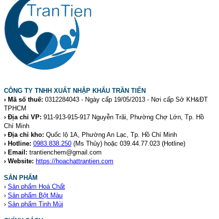
CÔNG TY TNHH XUẤT NHẬP KHẨU TRẦN TIẾN
› Mã số thuế:
0312284043 - Ngày cấp 19/05/2013 - Nơi cấp Sở KH&ĐT
TPHCM
› Địa chỉ VP:
911-913-915-917 Nguyễn Trãi, Phường Chợ Lớn, Tp. Hồ
Chí Minh
› Địa chỉ kho:
Quốc lộ 1A, Phường An Lạc, Tp. Hồ Chí Minh
› Hotline:
0983.838.250
(Ms Thủy) hoặc 039.44.77.023
(Hotline)
› Email:
trantienchem@gmail.com
› Website:
https://hoachattrantien.com
SẢN PHẨM
›
Sản phẩm Hoá Chất
›
Sản phẩm Bột Màu
›
Sản phẩm Tinh Mùi