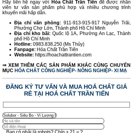
Hãy liên hệ ngay với
Hóa Chất Trần Tiến
để được nhân
viên tư vấn sản phẩm phù hợp và nhiều chương trình
khuyến mãi hấp dẫn.
Địa chỉ văn phòng:
911-913-915-917 Nguyễn Trãi,
Phường Chợ Lớn, Thành phố Hồ Chí Minh
Địa chỉ kho bãi:
Quốc lộ 1A, Phường An Lạc, Thành
phố Hồ Chí Minh
Hotline:
0983.838.250 (Ms Thủy)
Fanpage:
Hóa Chất Trần Tiến
Website:
https://hoachattrantien.com
⇒ XEM THÊM CÁC SẢN PHẨM KHÁC CÙNG CHUYỂN
MỤC
HÓA CHẤT CÔNG NGHIỆP- NÔNG NGHIỆP- XI MẠ
ĐĂNG KÝ TƯ VẤN VÀ MUA HOÁ CHẤT GIÁ
RẺ TẠI HOÁ CHẤT TRẦN TIẾN
Bạn có phải là robots? Chín + 21 = ?