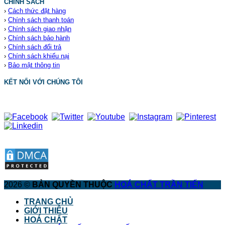
CHÍNH SÁCH
›
Cách thức đặt hàng
›
Chính sách thanh toán
›
Chính sách giao nhận
›
Chính sách bảo hành
›
Chính sách đổi trả
›
Chính sách khiếu nại
›
Bảo mật thông tin
KẾT NỐI VỚI CHÚNG TÔI
2026 ©
BẢN QUYỀN THUỘC
HOÁ CHẤT TRẦN TIẾN
TRANG CHỦ
GIỚI THIỆU
HOÁ CHẤT