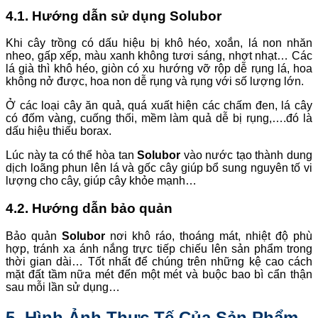
4.1. Hướng dẫn sử dụng Solubor
Khi cây trồng có dấu hiệu bị khô héo, xoắn, lá non nhăn
nheo, gấp xếp, màu xanh không tươi sáng, nhợt nhạt… Các
lá già thì khô héo, giòn có xu hướng vỡ rộp dễ rụng lá, hoa
không nở được, hoa non dễ rụng và rụng với số lượng lớn.
Ở các loại cây ăn quả, quá xuất hiện các chấm đen, lá cây
có đốm vàng, cuống thối, mềm làm quả dễ bị rụng,….đó là
dấu hiệu thiếu borax.
Lúc này ta có thể hòa tan
Solubor
vào nước tạo thành dung
dịch loãng phun lên lá và gốc cây giúp bổ sung nguyên tố vi
lượng cho cây, giúp cây khỏe mạnh…
4.2. Hướng dẫn bảo quản
Bảo quản
Solubor
nơi khô ráo, thoáng mát, nhiệt độ phù
hợp, tránh xa ánh nắng trực tiếp chiếu lên sản phẩm trong
thời gian dài… Tốt nhất để chúng trên những kệ cao cách
mặt đất tầm nữa mét đến một mét và buộc bao bì cẩn thận
sau mỗi lần sử dụng…
5. Hình Ảnh Thực Tế Của Sản Phẩm