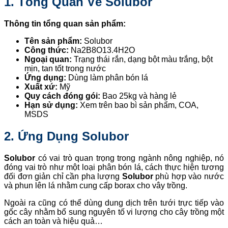
1. Tổng Quan Về Solubor
Thông tin tổng quan sản phẩm:
Tên sản phẩm:
Solubor
Công thức:
Na2B8O13.4H2O
Ngoại quan:
Trạng thái rắn, dạng bột màu trắng, bột
mịn, tan tốt trong nước
Ứng dụng:
Dùng làm phân bón lá
Xuất xứ:
Mỹ
Quy cách đóng gói:
Bao 25kg và hàng lẻ
Hạn sử dụng:
Xem trên bao bì sản phẩm, COA,
MSDS
2. Ứng Dụng Solubor
Solubor
có vai trò quan trọng trong ngành nông nghiệp, nó
đóng vai trò như một loại phân bón lá, cách thực hiện tương
đối đơn giản chỉ cần pha lượng
Solubor
phù hợp vào nước
và phun lên lá nhằm cung cấp borax cho vây trồng.
Ngoài ra cũng có thể dùng dung dịch trên tưới trực tiếp vào
gốc cây nhằm bổ sung nguyên tố vi lượng cho cây trồng một
cách an toàn và hiệu quả…