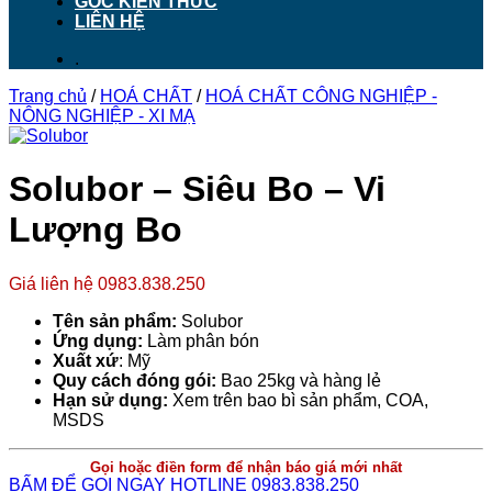
GÓC KIẾN THỨC
LIÊN HỆ
.
Trang chủ
/
HOÁ CHẤT
/
HOÁ CHẤT CÔNG NGHIỆP -
NÔNG NGHIỆP - XI MẠ
Solubor – Siêu Bo – Vi
Lượng Bo
Giá liên hệ 0983.838.250
Tên sản phẩm:
Solubor
Ứng dụng:
Làm phân bón
Xuất xứ
: Mỹ
Quy cách đóng gói:
Bao 25kg và hàng lẻ
Hạn sử dụng:
Xem trên bao bì sản phẩm, COA,
MSDS
Gọi hoặc điền form để nhận báo giá mới nhất
BẤM ĐỂ GỌI NGAY HOTLINE 0983.838.250