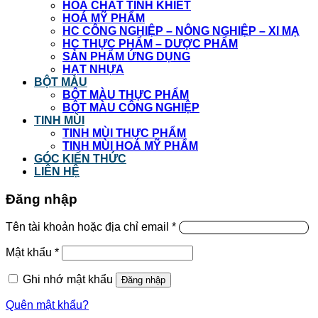
HOÁ CHẤT TINH KHIẾT
HOÁ MỸ PHẨM
HC CÔNG NGHIỆP – NÔNG NGHIỆP – XI MẠ
HC THỰC PHẨM – DƯỢC PHẨM
SẢN PHẨM ỨNG DỤNG
HẠT NHỰA
BỘT MÀU
BỘT MÀU THỰC PHẨM
BỘT MÀU CÔNG NGHIỆP
TINH MÙI
TINH MÙI THỰC PHẨM
TINH MÙI HOÁ MỸ PHẨM
GÓC KIẾN THỨC
LIÊN HỆ
Đăng nhập
Tên tài khoản hoặc địa chỉ email
*
Mật khẩu
*
Ghi nhớ mật khẩu
Đăng nhập
Quên mật khẩu?