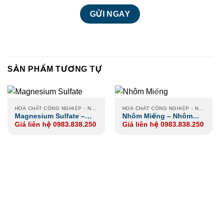
SẢN PHẨM TƯƠNG TỰ
HOÁ CHẤT CÔNG NGHIỆP - NÔNG NGHIỆP - XI MẠ
HOÁ CHẤT CÔNG NGHIỆP - NÔNG NGHIỆP - XI MẠ
Magnesium Sulfate –
Nhôm Miếng – Nhôm
Giá liên hệ 0983.838.250
Giá liên hệ 0983.838.250
Magie Sulfate
Tấm