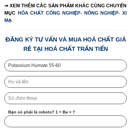
⇒ XEM THÊM CÁC SẢN PHẨM KHÁC CÙNG CHUYỂN
MỤC
HÓA CHẤT CÔNG NGHIỆP- NÔNG NGHIỆP- XI
MẠ
ĐĂNG KÝ TƯ VẤN VÀ MUA HOÁ CHẤT GIÁ
RẺ TẠI HOÁ CHẤT TRẦN TIẾN
Bạn có phải là robots? 1 + Ba = ?