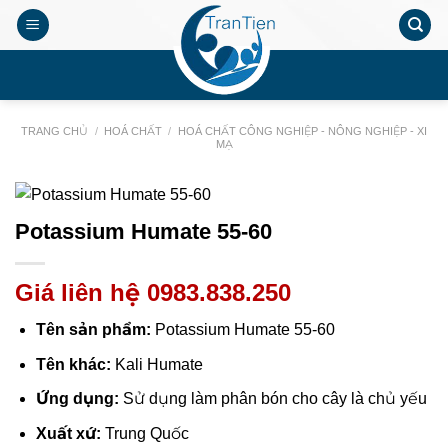
Chuyển
đến
nội
.
dung
TRANG CHỦ
/
HOÁ CHẤT
/
HOÁ CHẤT CÔNG NGHIỆP - NÔNG NGHIỆP - XI
MẠ
Potassium Humate 55-60
Giá liên hệ 0983.838.250
Tên sản phẩm:
Potassium Humate 55-60
Tên khác:
Kali Humate
Ứng dụng:
Sử dụng làm phân bón cho cây là chủ yếu
Xuất xứ:
Trung Quốc