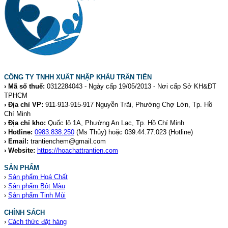
CÔNG TY TNHH XUẤT NHẬP KHẨU TRẦN TIẾN
› Mã số thuế:
0312284043 - Ngày cấp 19/05/2013 - Nơi cấp Sở KH&ĐT
TPHCM
› Địa chỉ VP:
911-913-915-917 Nguyễn Trãi, Phường Chợ Lớn, Tp. Hồ
Chí Minh
› Địa chỉ kho:
Quốc lộ 1A, Phường An Lạc, Tp. Hồ Chí Minh
› Hotline:
0983.838.250
(Ms Thủy) hoặc 039.44.77.023
(Hotline)
› Email:
trantienchem@gmail.com
› Website:
https://hoachattrantien.com
SẢN PHẨM
›
Sản phẩm Hoá Chất
›
Sản phẩm Bột Màu
›
Sản phẩm Tinh Mùi
CHÍNH SÁCH
›
Cách thức đặt hàng