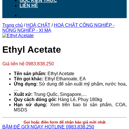
GÓC KIẾN THỨC
LIÊN HỆ
.
Trang chủ
/
HOÁ CHẤT
/
HOÁ CHẤT CÔNG NGHIỆP -
NÔNG NGHIỆP - XI MẠ
Ethyl Acetate
Giá liên hệ 0983.838.250
Tên sản phẩm:
Ethyl Acetate
Tên gọi khác:
Ethyl Ethanoate, EA
Ứng dụng:
Sử dụng để sản xuất mỹ phẩm, nước hoa,
…
Xuất xứ:
Trung Quốc, Singapore,…
Quy cách đóng gói:
Hàng Lẻ, Phuy 180kg
Hạn sử dụng:
Xem trên bao bì sản phẩm, COA,
MSDS
Gọi hoặc điền form để nhận báo giá mới nhất
BẤM ĐỂ GỌI NGAY HOTLINE 0983.838.250