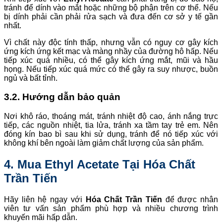
tránh để dính vào mắt hoặc những bộ phận trên cơ thể. Nếu
bị dính phải cần phải rửa sạch và đưa đến cơ sở y tế gần
nhất.
Vì chất này độc tính thấp, nhưng vẫn có nguy cơ gây kích
ứng kích ứng kết mạc và màng nhầy của đường hô hấp. Nếu
tiếp xúc quá nhiều, có thể gây kích ứng mắt, mũi và hầu
họng. Nếu tiếp xúc quá mức có thể gây ra suy nhược, buồn
ngủ và bất tỉnh.
3.2. Hướng dẫn bảo quản
Nơi khô ráo, thoáng mát, tránh nhiệt độ cao, ánh nắng trực
tiếp, các nguồn nhiệt, tia lửa, tránh xa tầm tay trẻ em. Nên
đóng kín bao bì sau khi sử dụng, tránh để nó tiếp xúc với
không khí bên ngoài làm giảm chất lượng của sản phẩm.
4. Mua Ethyl Acetate Tại Hóa Chất
Trần Tiến
Hãy liên hệ ngay với
Hóa Chất Trần Tiến
để được nhân
viên tư vấn sản phẩm phù hợp và nhiều chương trình
khuyến mãi hấp dẫn.