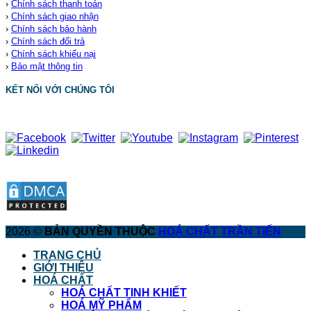
›
Chính sách thanh toán
›
Chính sách giao nhận
›
Chính sách bảo hành
›
Chính sách đổi trả
›
Chính sách khiếu nại
›
Bảo mật thông tin
KẾT NỐI VỚI CHÚNG TÔI
2026 ©
BẢN QUYỀN THUỘC
HOÁ CHẤT TRẦN TIẾN
TRANG CHỦ
GIỚI THIỆU
HOÁ CHẤT
HOÁ CHẤT TINH KHIẾT
HOÁ MỸ PHẨM