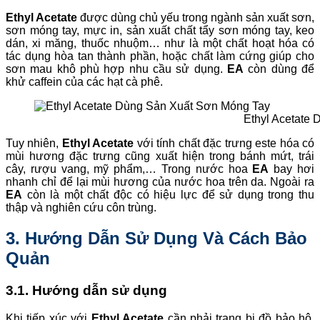
Ethyl Acetate
được dùng chủ yếu trong ngành sản xuất sơn,
sơn móng tay, mực in, sản xuất chất tẩy sơn móng tay, keo
dán, xi măng, thuốc nhuộm… như là một chất hoạt hóa có
tác dụng hòa tan thành phần, hoặc chất làm cứng giúp cho
sơn mau khô phù hợp nhu cầu sử dụng.
EA
còn dùng để
khử caffein của các hạt cà phê.
Ethyl Acetate
Tuy nhiên,
Ethyl Acetate
với tính chất đặc trưng este hóa có
mùi hương đặc trưng cũng xuất hiện trong bánh mứt, trái
cây, rượu vang, mỹ phẩm,… Trong nước hoa
EA
bay hơi
nhanh chỉ để lại mùi hương của nước hoa trên da. Ngoài ra
EA
còn là một chất độc có hiệu lực để sử dụng trong thu
thập và nghiên cứu côn trùng.
3. Hướng Dẫn Sử Dụng Và Cách Bảo
Quản
3.1. Hướng dẫn sử dụng
Khi tiếp xúc với
Ethyl Acetate
cần phải trang bị đồ bảo hộ,