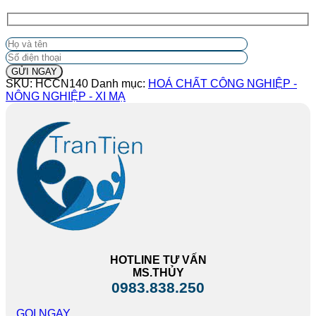
SKU:
HCCN140
Danh mục:
HOÁ CHẤT CÔNG NGHIỆP -
NÔNG NGHIỆP - XI MẠ
HOTLINE TƯ VẤN
MS.THỦY
0983.838.250
GỌI NGAY