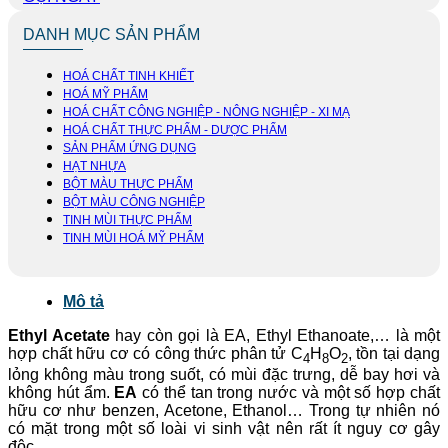
DANH MỤC SẢN PHẨM
HOÁ CHẤT TINH KHIẾT
HOÁ MỸ PHẨM
HOÁ CHẤT CÔNG NGHIỆP - NÔNG NGHIỆP - XI MẠ
HOÁ CHẤT THỰC PHẨM - DƯỢC PHẨM
SẢN PHẨM ỨNG DỤNG
HẠT NHỰA
BỘT MÀU THỰC PHẨM
BỘT MÀU CÔNG NGHIỆP
TINH MÙI THỰC PHẨM
TINH MÙI HOÁ MỸ PHẨM
Mô tả
Ethyl Acetate
hay còn gọi là EA, Ethyl Ethanoate,… là một
hợp chất hữu cơ có công thức phân tử C
H
O
, tồn tại dạng
4
8
2
lỏng không màu trong suốt, có mùi đặc trưng, dễ bay hơi và
không hút ẩm.
EA
có thể tan trong nước và một số hợp chất
hữu cơ như benzen, Acetone, Ethanol… Trong tự nhiên nó
có mặt trong một số loài vi sinh vật nên rất ít nguy cơ gây
độc.