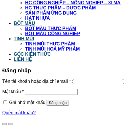
HC CÔNG NGHIỆP – NÔNG NGHIỆP – XI MẠ
HC THỰC PHẨM – DƯỢC PHẨM
SẢN PHẨM ỨNG DỤNG
HẠT NHỰA
BỘT MÀU
BỘT MÀU THỰC PHẨM
BỘT MÀU CÔNG NGHIỆP
TINH MÙI
TINH MÙI THỰC PHẨM
TINH MÙI HOÁ MỸ PHẨM
GÓC KIẾN THỨC
LIÊN HỆ
Đăng nhập
Tên tài khoản hoặc địa chỉ email
*
Mật khẩu
*
Ghi nhớ mật khẩu
Đăng nhập
Quên mật khẩu?