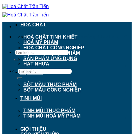
Chuyển
đến
nội
dung
HOÁ CHẤT
911 - 913 Nguyễn Trãi, Phường Chợ Lớn, TP.
HOÁ CHẤT TINH KHIẾT
Hồ Chí Minh
HOÁ MỸ PHẨM
HOÁ CHẤT CÔNG NGHIỆP
Tìm
HOÁ CHẤT THỰC PHẨM
kiếm:
SẢN PHẨM ỨNG DỤNG
HẠT NHỰA
Tìm
BỘT MÀU
kiếm:
BỘT MÀU THỰC PHẨM
BỘT MÀU CÔNG NGHIỆP
TINH MÙI
TINH MÙI THỰC PHẨM
TINH MÙI HOÁ MỸ PHẨM
GIỚI THIỆU