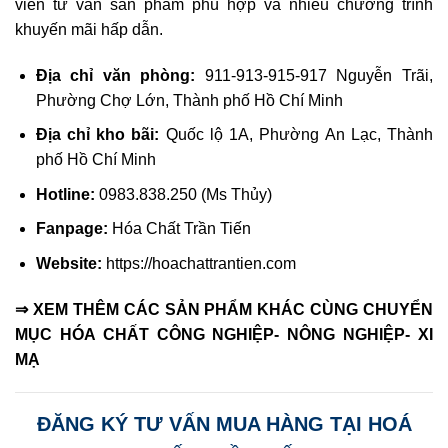
viên tư vấn sản phẩm phù hợp và nhiều chương trình
khuyến mãi hấp dẫn.
Địa chỉ văn phòng:
911-913-915-917 Nguyễn Trãi,
Phường Chợ Lớn, Thành phố Hồ Chí Minh
Địa chỉ kho bãi:
Quốc lộ 1A, Phường An Lạc, Thành
phố Hồ Chí Minh
Hotline:
0983.838.250 (Ms Thủy)
Fanpage:
Hóa Chất Trần Tiến
Website:
https://hoachattrantien.com
⇒ XEM THÊM CÁC SẢN PHẨM KHÁC CÙNG CHUYỂN
MỤC HÓA CHẤT CÔNG NGHIỆP- NÔNG NGHIỆP- XI
MẠ
ĐĂNG KÝ TƯ VẤN MUA HÀNG TẠI HOÁ