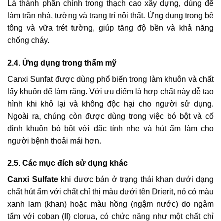
Là thành phần chính trong thạch cao xây dựng, dùng để
làm trần nhà, tường và trang trí nội thất. Ứng dụng trong bê
tông và vữa trét tường, giúp tăng độ bền và khả năng
chống cháy.
2.4. Ứng dụng trong thẩm mỹ
Canxi Sunfat được dùng phổ biến trong làm khuôn và chất
lấy khuôn để làm răng. Với ưu điểm là hợp chất này dễ tạo
hình khi khô lại và không độc hại cho người sử dụng.
Ngoài ra, chúng còn được dùng trong việc bó bột và cố
định khuôn bó bột với đặc tính nhẹ và hút ẩm làm cho
người bệnh thoải mái hơn.
2.5. Các mục đích sử dụng khác
Canxi Sulfate
khi được bán ở trạng thái khan dưới dạng
chất hút ẩm với chất chỉ thị màu dưới tên Drierit, nó có màu
xanh lam (khan) hoặc màu hồng (ngậm nước) do ngâm
tẩm với coban (II) clorua, có chức năng như một chất chỉ