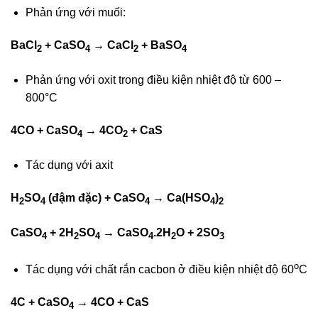
Phản ứng với muối:
BaCl
+ CaSO
→ CaCl
+ BaSO
2
4
2
4
Phản ứng với oxit trong điều kiện nhiệt độ từ 600 –
800°C
4CO + CaSO
→ 4CO
+ CaS
4
2
Tác dụng với axit
H
SO
(đậm đặc) + CaSO
→ Ca(HSO
)
2
4
4
4
2
CaSO
+ 2H
SO
→ CaSO
.2H
O + 2SO
4
2
4
4
2
3
o
Tác dụng với chất rắn cacbon ở điều kiện nhiệt độ 60
C
4C + CaSO
→ 4CO + CaS
4