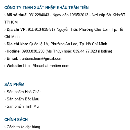
CÔNG TY TNHH XUẤT NHẬP KHẨU TRẦN TIẾN
› Mã số thuế:
0312284043 - Ngày cấp 19/05/2013 - Nơi cấp Sở KH&ĐT
TPHCM
› Địa chỉ VP:
911-913-915-917 Nguyễn Trãi, Phường Chợ Lớn, Tp. Hồ
Chí Minh
› Địa chỉ kho:
Quốc lộ 1A, Phường An Lạc, Tp. Hồ Chí Minh
› Hotline:
0983.838.250
(Ms Thủy) hoặc 039.44.77.023
(Hotline)
› Email:
trantienchem@gmail.com
› Website:
https://hoachattrantien.com
SẢN PHẨM
›
Sản phẩm Hoá Chất
›
Sản phẩm Bột Màu
›
Sản phẩm Tinh Mùi
CHÍNH SÁCH
›
Cách thức đặt hàng