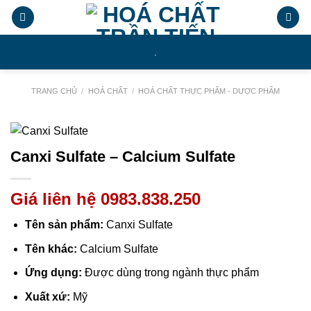
Chuyển
đến
nội
.
dung
TRANG CHỦ
/
HOÁ CHẤT
/
HOÁ CHẤT THỰC PHẨM - DƯỢC PHẨM
Canxi Sulfate – Calcium Sulfate
Giá liên hệ 0983.838.250
Tên sản phẩm:
Canxi Sulfate
Tên khác:
Calcium Sulfate
Ứng dụng:
Được dùng trong ngành thực phẩm
Xuất xứ:
Mỹ