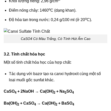
Khối lượng riêng: 2,96 g/cm
o
Điểm nóng chảy: 1460
C (dạng khan).
o
Độ hòa tan trong nước: 0,24 g/100 ml (ở 20
C).
CaSO4 Có Màu Trắng, Có Tính Hút Ẩm Cao
3.2. Tính chất hóa học
Một số tính chất hóa học của hợp chất:
Tác dụng với bazơ tạo ra canxi hydroxit cùng một số
loại muối gốc sunfat khác.
CaSO
+ 2NaOH → Ca(OH)
+ Na
SO
4
2
2
4
Ba(OH)
+ CaSO
→ Ca(OH)
+ BaSO
2
4
2
4