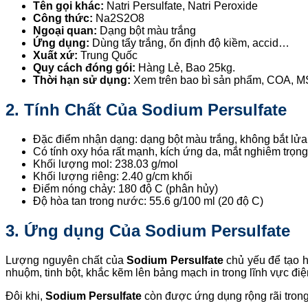
Tên gọi khác:
Natri Persulfate, Natri Peroxide
Công thức:
Na2S2O8
Ngoại quan:
Dạng bột màu trắng
Ứng dụng:
Dùng tẩy trắng, ổn định độ kiềm, accid…
Xuất xứ:
Trung Quốc
Quy cách đóng gói:
Hàng Lẻ, Bao 25kg.
Thời hạn sử dụng:
Xem trên bao bì sản phẩm, COA, 
2. Tính Chất Của Sodium Persulfate
Đặc điểm nhận dạng: dạng bột màu trắng, không bắt lửa
Có tính oxy hóa rất mạnh, kích ứng da, mắt nghiêm trọng
Khối lượng mol: 238.03 g/mol
Khối lượng riêng: 2.40 g/cm khối
Điểm nóng chảy: 180 độ C (phân hủy)
Độ hòa tan trong nước: 55.6 g/100 ml (20 độ C)
3. Ứng dụng Của Sodium Persulfate
Lượng nguyên chất của
Sodium Persulfate
chủ yếu để tạo 
nhuộm, tinh bột, khắc kẽm lên bảng mạch in trong lĩnh vực điện 
Đôi khi,
Sodium Persulfate
còn được ứng dụng rộng rãi trong