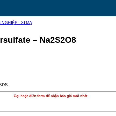
NGHIỆP - XI MẠ
ersulfate – Na2S2O8
MSDS.
Gọi hoặc điền form để nhận báo giá mới nhất