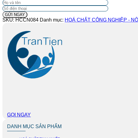
SKU:
HCCN084
Danh mục:
HOÁ CHẤT CÔNG NGHIỆP - NÔ
GỌI NGAY
DANH MỤC SẢN PHẨM