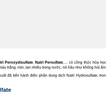
tri Peroxydisulfate
,
Natri Persulfate
,… có công thức hóa h
ột màu trắng, mịn, tan nhiều trong nước, nó hầu như không hút ẩm
xuất đã tiến hành điện phân dung dịch Natri Hydrosulfate, tro
fate