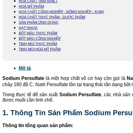
HOÁ CHẤT TINH KHIẾT
HOÁ MỸ PHẨM
HOÁ CHẤT CÔNG NGHIỆP - NÔNG NGHIỆP - XI MẠ
HOÁ CHẤT THỰC PHẨM - DƯỢC PHẨM
SẢN PHẨM ỨNG DỤNG
HẠT NHỰA
BỘT MÀU THỰC PHẨM
BỘT MÀU CÔNG NGHIỆP
TINH MÙI THỰC PHẨM
TINH MÙI HOÁ MỸ PHẨM
Mô tả
Sodium Persulfate
là một hợp chất vô cơ hay còn gọi là
Na
chảy 180 độ C. Natri Persulfate tồn tại trạng thái rắn dạng b
Trong thực tế để sản xuất
Sodium Persulfate
, các nhà sản 
được muối cần tinh chế.
1. Thông Tin Sản Phẩm Sodium Persul
Thông tin tổng quan sản phẩm: