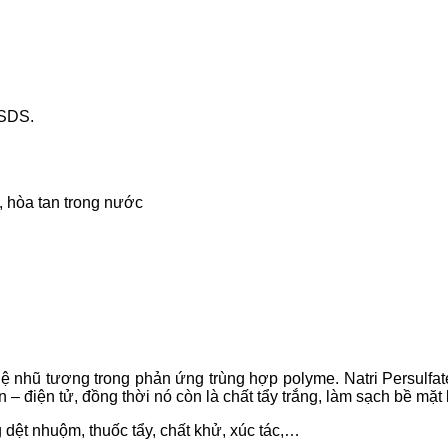
MSDS.
, hòa tan trong nước
hệ nhũ tương trong phản ứng trùng hợp polyme. Natri Persulfa
– điện tử, đồng thời nó còn là chất tẩy trắng, làm sạch bề mặt k
 dệt nhuộm, thuốc tẩy, chất khử, xúc tác,…