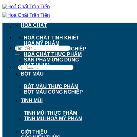
Chuyển
đến
nội
dung
HOÁ CHẤT
911 - 913 Nguyễn Trãi, Phường Chợ Lớn, TP. H
HOÁ CHẤT TINH KHIẾT
HOÁ MỸ PHẨM
Tìm
HOÁ CHẤT CÔNG NGHIỆP
kiếm:
HOÁ CHẤT THỰC PHẨM
SẢN PHẨM ỨNG DỤNG
HẠT NHỰA
Tìm
kiếm:
BỘT MÀU
BỘT MÀU THỰC PHẨM
BỘT MÀU CÔNG NGHIỆP
TINH MÙI
TINH MÙI THỰC PHẨM
TINH MÙI HOÁ MỸ PHẨM
GIỚI THIỆU