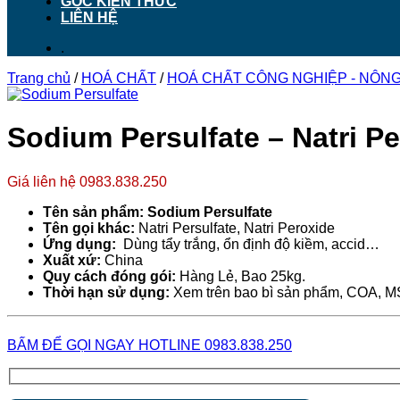
GÓC KIẾN THỨC
LIÊN HỆ
.
Trang chủ
/
HOÁ CHẤT
/
HOÁ CHẤT CÔNG NGHIỆP - NÔNG 
Sodium Persulfate – Natri P
Giá liên hệ 0983.838.250
Tên sản phẩm: Sodium Persulfate
Tên gọi khác:
Natri Persulfate, Natri Peroxide
Ứng dụng:
Dùng tẩy trắng, ổn định độ kiềm, accid…
Xuất xứ:
China
Quy cách đóng gói:
Hàng Lẻ, Bao 25kg.
Thời hạn sử dụng:
Xem trên bao bì sản phẩm, COA, 
BẤM ĐỂ GỌI NGAY HOTLINE 0983.838.250