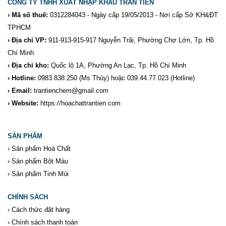
CÔNG TY TNHH XUẤT NHẬP KHẨU TRẦN TIẾN
› Mã số thuế:
0312284043 - Ngày cấp 19/05/2013 - Nơi cấp Sở KH&ĐT
TPHCM
› Địa chỉ VP:
911-913-915-917 Nguyễn Trãi, Phường Chợ Lớn, Tp. Hồ
Chí Minh
› Địa chỉ kho:
Quốc lộ 1A, Phường An Lạc, Tp. Hồ Chí Minh
› Hotline:
0983.838.250
(Ms Thủy) hoặc 039.44.77.023
(Hotline)
› Email:
trantienchem@gmail.com
› Website:
https://hoachattrantien.com
SẢN PHẨM
›
Sản phẩm Hoá Chất
›
Sản phẩm Bột Màu
›
Sản phẩm Tinh Mùi
CHÍNH SÁCH
›
Cách thức đặt hàng
›
Chính sách thanh toán