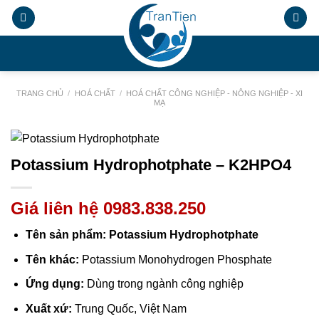
Chuyển
đến
nội
.
dung
TRANG CHỦ
/
HOÁ CHẤT
/
HOÁ CHẤT CÔNG NGHIỆP - NÔNG NGHIỆP - XI
MẠ
Potassium Hydrophotphate – K2HPO4
Giá liên hệ 0983.838.250
Tên sản phẩm: Potassium Hydrophotphate
Tên khác:
Potassium Monohydrogen Phosphate
Ứng dụng:
Dùng trong ngành công nghiệp
Xuất xứ:
Trung Quốc, Việt Nam