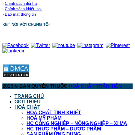
›
Chính sách đổi trả
›
Chính sách khiếu nại
›
Bảo mật thông tin
KẾT NỐI VỚI CHÚNG TÔI
2026 ©
BẢN QUYỀN THUỘC
HOÁ CHẤT TRẦN TIẾN
TRANG CHỦ
GIỚI THIỆU
HOÁ CHẤT
HOÁ CHẤT TINH KHIẾT
HOÁ MỸ PHẨM
HC CÔNG NGHIỆP – NÔNG NGHIỆP – XI MẠ
HC THỰC PHẨM – DƯỢC PHẨM
SẢN PHẨM ỨNG DỤNG