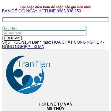
Gọi hoặc điền form để nhận báo giá mới nhất
BẤM ĐỂ GỌI NGAY HOTLINE 0983.838.250
SKU:
HCCN154
Danh mục:
HOÁ CHẤT CÔNG NGHIỆP -
NÔNG NGHIỆP - XI MẠ
HOTLINE TƯ VẤN
MS.THỦY