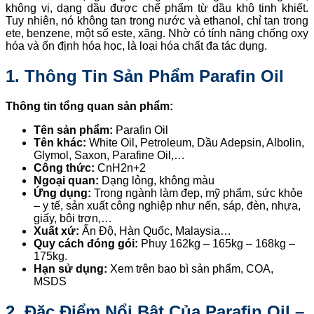
không vị, dạng dầu được chế phẩm từ dầu khô tinh khiết.
Tuy nhiên, nó không tan trong nước và ethanol, chỉ tan trong
ete, benzene, một số este, xăng. Nhờ có tính năng chống oxy
hóa và ổn định hóa học, là loại hóa chất đa tác dụng.
1. Thông Tin Sản Phẩm Parafin Oil
Thông tin tổng quan sản phẩm:
Tên sản phẩm:
Parafin Oil
Tên khác:
White Oil, Petroleum, Dầu Adepsin, Albolin,
Glymol, Saxon, Parafine Oil,…
Công thức:
CnH2n+2
Ngoại quan:
Dạng lỏng, không màu
Ứng dụng:
Trong ngành làm đẹp, mỹ phẩm, sức khỏe
– y tế, sản xuất công nghiệp như nến, sáp, đèn, nhựa,
giấy, bôi trơn,…
Xuất xứ:
Ấn Độ, Hàn Quốc, Malaysia…
Quy cách đóng gói:
Phuy 162kg – 165kg – 168kg –
175kg.
Hạn sử dụng:
Xem trên bao bì sản phẩm, COA,
MSDS
2. Đặc Điểm Nổi Bật Của Parafin Oil –