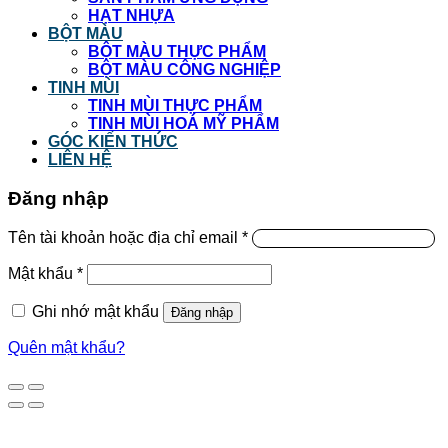
HẠT NHỰA
BỘT MÀU
BỘT MÀU THỰC PHẨM
BỘT MÀU CÔNG NGHIỆP
TINH MÙI
TINH MÙI THỰC PHẨM
TINH MÙI HOÁ MỸ PHẨM
GÓC KIẾN THỨC
LIÊN HỆ
Đăng nhập
Tên tài khoản hoặc địa chỉ email
*
Mật khẩu
*
Ghi nhớ mật khẩu
Đăng nhập
Quên mật khẩu?