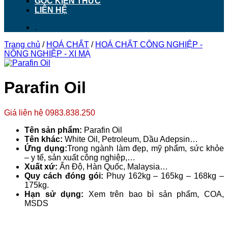
GÓC KIẾN THỨC
LIÊN HỆ
.
Trang chủ
/
HOÁ CHẤT
/
HOÁ CHẤT CÔNG NGHIỆP -
NÔNG NGHIỆP - XI MẠ
Parafin Oil
Giá liên hệ 0983.838.250
Tên sản phẩm:
Parafin Oil
Tên khác:
White Oil, Petroleum, Dầu Adepsin…
Ứng dụng:
Trong ngành làm đẹp, mỹ phẩm, sức khỏe
– y tế, sản xuất công nghiệp,…
Xuất xứ:
Ấn Độ, Hàn Quốc, Malaysia…
Quy cách đóng gói:
Phuy 162kg – 165kg – 168kg –
175kg.
Hạn sử dụng:
Xem trên bao bì sản phẩm, COA,
MSDS