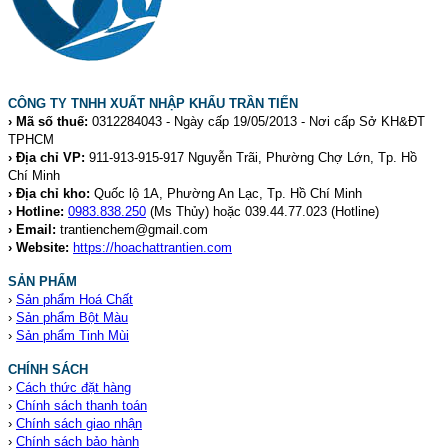
CÔNG TY TNHH XUẤT NHẬP KHẨU TRẦN TIẾN
› Mã số thuế:
0312284043 - Ngày cấp 19/05/2013 - Nơi cấp Sở KH&ĐT
TPHCM
› Địa chỉ VP:
911-913-915-917 Nguyễn Trãi, Phường Chợ Lớn, Tp. Hồ
Chí Minh
› Địa chỉ kho:
Quốc lộ 1A, Phường An Lạc, Tp. Hồ Chí Minh
› Hotline:
0983.838.250
(Ms Thủy) hoặc 039.44.77.023
(Hotline)
› Email:
trantienchem@gmail.com
› Website:
https://hoachattrantien.com
SẢN PHẨM
›
Sản phẩm Hoá Chất
›
Sản phẩm Bột Màu
›
Sản phẩm Tinh Mùi
CHÍNH SÁCH
›
Cách thức đặt hàng
›
Chính sách thanh toán
›
Chính sách giao nhận
›
Chính sách bảo hành