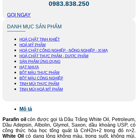
0983.838.250
GỌI NGAY
DANH MỤC SẢN PHẨM
HOÁ CHẤT TINH KHIẾT
HOÁ MỸ PHẨM
HOÁ CHẤT CÔNG NGHIỆP - NÔNG NGHIỆP - XI MẠ
HOÁ CHẤT THỰC PHẨM - DƯỢC PHẨM
SẢN PHẨM ỨNG DỤNG
HẠT NHỰA
BỘT MÀU THỰC PHẨM
BỘT MÀU CÔNG NGHIỆP
TINH MÙI THỰC PHẨM
TINH MÙI HOÁ MỸ PHẨM
Mô tả
Parafin oil
còn được gọi là Dầu Trắng White Oil, Petroleum,
Dầu Adepsin, Albolin, Glymol, Saxon, dầu khoáng USP, có
công thức hóa học tổng quát là CnH2n+2 trong đó n>2.
White Oil
có dạng lỏng không màu, trong suốt, không mùi,