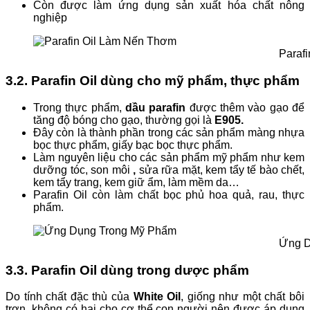
Còn được làm ứng dụng sản xuất hóa chất nông
nghiệp
Paraf
3.2. Parafin Oil dùng cho mỹ phẩm, thực phẩm
Trong thực phẩm,
dầu parafin
được thêm vào gạo để
tăng độ bóng cho gạo, thường gọi là
E905.
Đây còn là thành phần trong các sản phẩm màng nhựa
bọc thực phẩm, giấy bạc bọc thực phẩm.
Làm nguyên liệu cho các sản phẩm mỹ phẩm như kem
dưỡng tóc, son môi
,
sửa rữa mặt, kem tẩy tế bào chết,
kem tẩy trang, kem giữ ẩm, làm mềm da…
Parafin Oil còn làm chất bọc phủ hoa quả, rau, thực
phẩm.
Ứng D
3.3. Parafin Oil dùng trong dược phẩm
Do tính chất đặc thù của
White Oil
, giống như một chất bôi
trơn, không có hại cho cơ thể con người nên được áp dụng