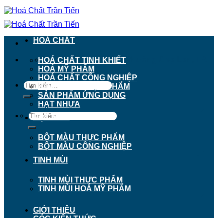
Chuyển
đến
nội
dung
HOÁ CHẤT
911 - 913 Nguyễn Trãi, Phường Chợ Lớn, TP.
HOÁ CHẤT TINH KHIẾT
Hồ Chí Minh
HOÁ MỸ PHẨM
HOÁ CHẤT CÔNG NGHIỆP
Tìm
HOÁ CHẤT THỰC PHẨM
kiếm:
SẢN PHẨM ỨNG DỤNG
HẠT NHỰA
Tìm
BỘT MÀU
kiếm:
BỘT MÀU THỰC PHẨM
BỘT MÀU CÔNG NGHIỆP
TINH MÙI
TINH MÙI THỰC PHẨM
TINH MÙI HOÁ MỸ PHẨM
GIỚI THIỆU