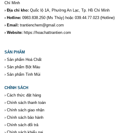
Chí Minh
› Địa chỉ kho:
Quốc lộ 1A, Phường An Lạc, Tp. Hồ Chí Minh
› Hotline:
0983.838.250
(Ms Thủy) hoặc 039.44.77.023
(Hotline)
› Email:
trantienchem@gmail.com
› Website:
https://hoachattrantien.com
SẢN PHẨM
›
Sản phẩm Hoá Chất
›
Sản phẩm Bột Màu
›
Sản phẩm Tinh Mùi
CHÍNH SÁCH
›
Cách thức đặt hàng
›
Chính sách thanh toán
›
Chính sách giao nhận
›
Chính sách bảo hành
›
Chính sách đổi trả
›
Chính sách khiếu nại