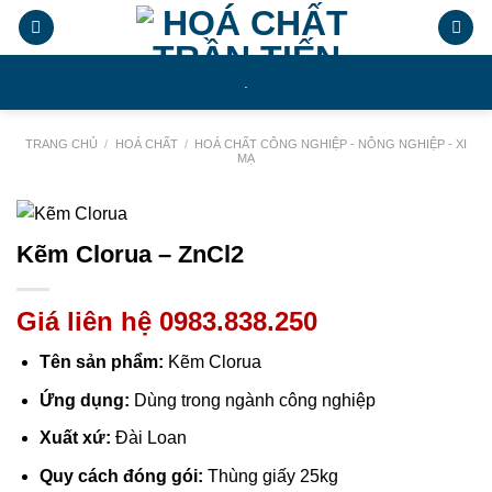
Chuyển
đến
nội
.
dung
TRANG CHỦ
/
HOÁ CHẤT
/
HOÁ CHẤT CÔNG NGHIỆP - NÔNG NGHIỆP - XI
MẠ
Kẽm Clorua – ZnCl2
Giá liên hệ 0983.838.250
Tên sản phẩm:
Kẽm Clorua
Ứng dụng:
Dùng trong ngành công nghiệp
Xuất xứ:
Đài Loan
Quy cách đóng gói:
Thùng giấy 25kg