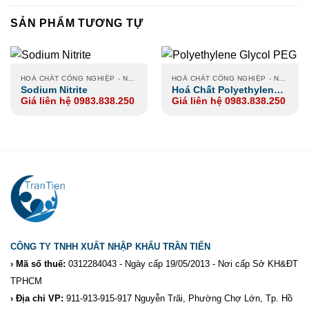
SẢN PHẨM TƯƠNG TỰ
HOÁ CHẤT CÔNG NGHIỆP - NÔNG NGHIỆP - XI MẠ
HOÁ CHẤT CÔNG NGHIỆP - NÔNG NGHIỆP - XI MẠ
Sodium Nitrite
Hoá Chất Polyethylene
Giá liên hệ 0983.838.250
Giá liên hệ 0983.838.250
Glycol PEG
CÔNG TY TNHH XUẤT NHẬP KHẨU TRẦN TIẾN
› Mã số thuế:
0312284043 - Ngày cấp 19/05/2013 - Nơi cấp Sở KH&ĐT
TPHCM
› Địa chỉ VP:
911-913-915-917 Nguyễn Trãi, Phường Chợ Lớn, Tp. Hồ