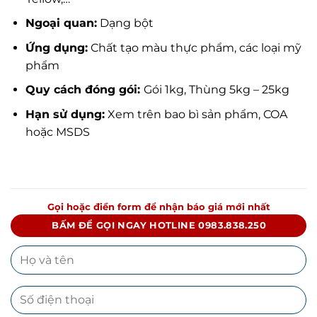
Ngoại quan:
Dạng bột
Ứng dụng:
Chất tạo màu thực phẩm, các loại mỹ
phẩm
Quy cách đóng gói:
Gói 1kg, Thùng 5kg – 25kg
Hạn sử dụng:
Xem trên bao bì sản phẩm, COA
hoặc MSDS
Gọi hoặc điền form để nhận báo giá mới nhất
BẤM ĐỂ GỌI NGAY HOTLINE 0983.838.250