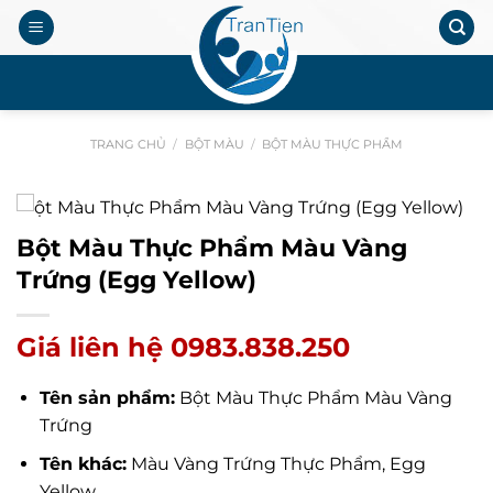
Chuyển
đến
nội
.
dung
TRANG CHỦ
/
BỘT MÀU
/
BỘT MÀU THỰC PHẨM
Bột Màu Thực Phẩm Màu Vàng
Trứng (Egg Yellow)
Giá liên hệ 0983.838.250
Tên sản phẩm:
Bột Màu Thực Phẩm Màu Vàng
Trứng
Tên khác:
Màu Vàng Trứng Thực Phẩm, Egg
Yellow,…