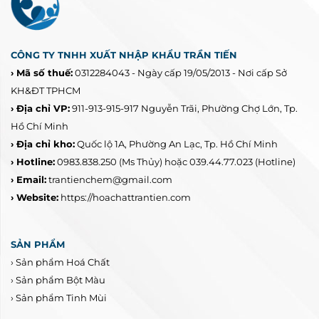
CÔNG TY TNHH XUẤT NHẬP KHẨU TRẦN TIẾN
› Mã số thuế:
0312284043 - Ngày cấp 19/05/2013 - Nơi cấp Sở
KH&ĐT TPHCM
› Địa chỉ VP:
911-913-915-917 Nguyễn Trãi, Phường Chợ Lớn, Tp.
Hồ Chí Minh
› Địa chỉ kho:
Quốc lộ 1A, Phường An Lạc, Tp. Hồ Chí Minh
› Hotline:
0983.838.250
(Ms Thủy) hoặc 039.44.77.023
(Hotline)
› Email:
trantienchem@gmail.com
› Website:
https://hoachattrantien.com
SẢN PHẨM
›
Sản phẩm Hoá Chất
›
Sản phẩm Bột Màu
›
Sản phẩm Tinh Mùi