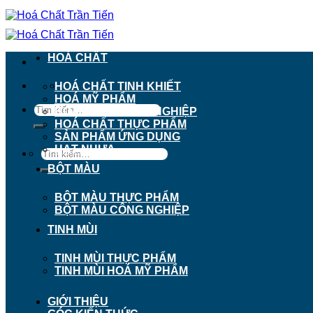
Chuyển
đến
nội
dung
HOÁ CHẤT
911 - 913 Nguyễn Trãi, Phường Chợ Lớn, TP. H
HOÁ CHẤT TINH KHIẾT
HOÁ MỸ PHẨM
Tìm
HOÁ CHẤT CÔNG NGHIỆP
kiếm:
HOÁ CHẤT THỰC PHẨM
SẢN PHẨM ỨNG DỤNG
HẠT NHỰA
Tìm
kiếm:
BỘT MÀU
BỘT MÀU THỰC PHẨM
BỘT MÀU CÔNG NGHIỆP
TINH MÙI
TINH MÙI THỰC PHẨM
TINH MÙI HOÁ MỸ PHẨM
GIỚI THIỆU