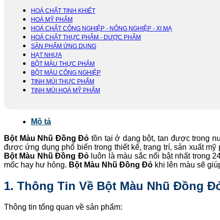
HOÁ CHẤT TINH KHIẾT
HOÁ MỸ PHẨM
HOÁ CHẤT CÔNG NGHIỆP - NÔNG NGHIỆP - XI MẠ
HOÁ CHẤT THỰC PHẨM - DƯỢC PHẨM
SẢN PHẨM ỨNG DỤNG
HẠT NHỰA
BỘT MÀU THỰC PHẨM
BỘT MÀU CÔNG NGHIỆP
TINH MÙI THỰC PHẨM
TINH MÙI HOÁ MỸ PHẨM
Mô tả
Bột Màu Nhũ Đồng Đỏ
tồn tại ở dạng bột, tan được trong 
được ứng dụng phổ biến trong thiết kế, trang trí, sản xuất m
Bột Màu Nhũ Đồng Đỏ
luôn là màu sắc nổi bật nhất trong 
mốc hay hư hỏng.
Bột Màu Nhũ Đồng Đỏ
khi lên màu sẽ giú
1. Thông Tin Về Bột Màu Nhũ Đồng Đ
Thông tin tổng quan về sản phẩm: