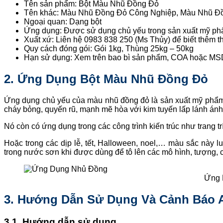
Tên sản phẩm: Bột Màu Nhũ Đồng Đỏ
Tên khác: Màu Nhũ Đồng Đỏ Công Nghiệp, Màu Nhũ Đ
Ngoại quan: Dạng bột
Ứng dụng: Được sử dụng chủ yếu trong sản xuất mỹ p
Xuất xứ: Liên hệ 0983 838 250 (Ms Thủy) để biết thêm thôn
Quy cách đóng gói: Gói 1kg, Thùng 25kg – 50kg
Hạn sử dụng: Xem trên bao bì sản phẩm, COA hoặc M
2. Ứng Dụng
Bột Màu Nhũ Đồng Đỏ
Ứng dụng chủ yếu của màu nhũ đồng đỏ là sản xuất mỹ phẩm. 
cháy bỏng, quyến rũ, mạnh mẽ hòa với kim tuyến lấp lánh ánh 
Nó còn có ứng dụng trong các công trình kiến trúc như trang t
Hoặc trong các dịp lễ, tết, Halloween, noel,… màu sắc này l
trong nước sơn khi được dùng để tô lên các mô hình, tượng, các
Ứng 
3. Hướng Dẫn Sử Dụng Và Cảnh Báo 
3.1. Hướng dẫn sử dụng