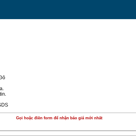
Đỏ
a.
in.
MSDS
Gọi hoặc điền form để nhận báo giá mới nhất