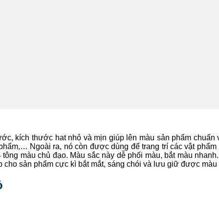
nước, kích thước hat nhỏ và mịn giúp lên màu sản phẩm chuẩn
ỹ phẩm,… Ngoài ra, nó còn được dùng để trang trí các vật phẩm n
24 tông màu chủ đạo. Màu sắc này dễ phối màu, bắt màu nhan
p cho sản phẩm cực kì bắt mắt, sáng chói và lưu giữ được màu s
ỏ