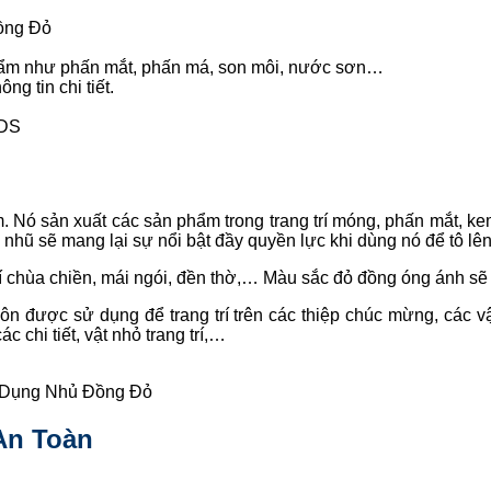
ồng Đỏ
hẩm như phấn mắt, phấn má, son môi, nước sơn…
g tin chi tiết.
SDS
Nó sản xuất các sản phẩm trong trang trí móng, phấn mắt, kem
nhũ sẽ mang lại sự nổi bật đầy quyền lực khi dùng nó để tô lê
rí chùa chiền, mái ngói, đền thờ,… Màu sắc đỏ đồng óng ánh sẽ 
uôn được sử dụng để trang trí trên các thiệp chúc mừng, các 
 chi tiết, vật nhỏ trang trí,…
Dụng Nhủ Đồng Đỏ
An Toàn