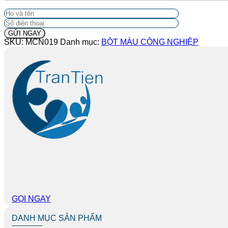
SKU:
MCN019
Danh mục:
BỘT MÀU CÔNG NGHIỆP
GỌI NGAY
DANH MỤC SẢN PHẨM