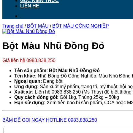
GÓC KIẾN THỨC
LIÊN HỆ
.
Trang chủ
/
BỘT MÀU
/
BỘT MÀU CÔNG NGHIỆP
Bột Màu Nhũ Đồng Đỏ
Giá liên hệ 0983.838.250
Tên sản phẩm: Bột Màu Nhũ Đồng Đỏ
Tên khác:
Nhũ Đồng Đỏ Công Nghiệp, Màu Nhũ Đồng 
Ngoại quan:
Dạng bột
Ứng dụng:
Sản xuất mỹ phẩm, trang trí, mỹ thuật, hội họ
Xuất xứ:
Liên hệ 0983 838 250 (Ms Thủy) để biết thông t
Quy cách đóng gói:
Gói 1kg, Thùng 25kg – 50kg
Hạn sử dụng:
Xem trên bao bì sản phẩm, COA hoặc 
BẤM ĐỂ GỌI NGAY HOTLINE 0983.838.250