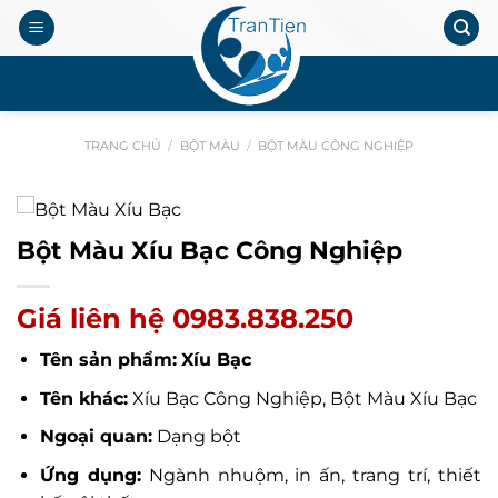
Chuyển
đến
nội
.
dung
TRANG CHỦ
/
BỘT MÀU
/
BỘT MÀU CÔNG NGHIỆP
Bột Màu Xíu Bạc Công Nghiệp
Giá liên hệ 0983.838.250
Tên sản phẩm:
Xíu Bạc
Tên khác:
Xíu Bạc Công Nghiệp, Bột Màu Xíu Bạc
Ngoại quan:
Dạng bột
Ứng dụng:
Ngành nhuộm, in ấn, trang trí, thiết