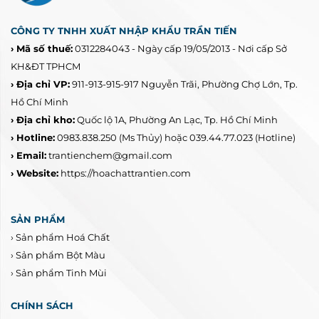
CÔNG TY TNHH XUẤT NHẬP KHẨU TRẦN TIẾN
› Mã số thuế:
0312284043 - Ngày cấp 19/05/2013 - Nơi cấp Sở
KH&ĐT TPHCM
› Địa chỉ VP:
911-913-915-917 Nguyễn Trãi, Phường Chợ Lớn, Tp.
Hồ Chí Minh
› Địa chỉ kho:
Quốc lộ 1A, Phường An Lạc, Tp. Hồ Chí Minh
› Hotline:
0983.838.250
(Ms Thủy) hoặc 039.44.77.023
(Hotline)
› Email:
trantienchem@gmail.com
› Website:
https://hoachattrantien.com
SẢN PHẨM
›
Sản phẩm Hoá Chất
›
Sản phẩm Bột Màu
›
Sản phẩm Tinh Mùi
CHÍNH SÁCH