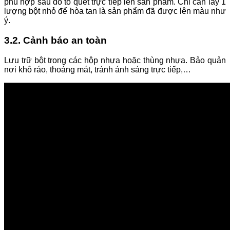
phù hợp sau đó tô quét trực tiếp lên sản phẩm. Chỉ cần lấy 1
lượng bột nhỏ để hòa tan là sản phẩm đã được lên màu như
ý.
3.2. Cảnh báo an toàn
Lưu trữ bột trong các hộp nhựa hoặc thùng nhựa. Bảo quản
nơi khô ráo, thoáng mát, tránh ánh sáng trực tiếp,…