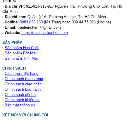
TPHCM
› Địa chỉ VP:
911-913-915-917 Nguyễn Trãi, Phường Chợ Lớn, Tp. Hồ
Chí Minh
› Địa chỉ kho:
Quốc lộ 1A, Phường An Lạc, Tp. Hồ Chí Minh
› Hotline:
0983.838.250
(Ms Thủy) hoặc 039.44.77.023
(Hotline)
› Email:
trantienchem@gmail.com
› Website:
https://hoachattrantien.com
SẢN PHẨM
›
Sản phẩm Hoá Chất
›
Sản phẩm Bột Màu
›
Sản phẩm Tinh Mùi
CHÍNH SÁCH
›
Cách thức đặt hàng
›
Chính sách thanh toán
›
Chính sách giao nhận
›
Chính sách bảo hành
›
Chính sách đổi trả
›
Chính sách khiếu nại
›
Bảo mật thông tin
KẾT NỐI VỚI CHÚNG TÔI