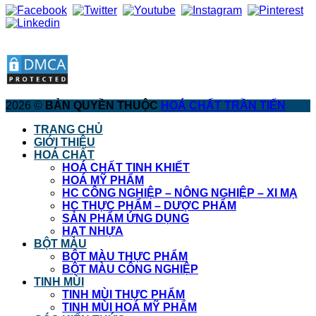
2026 ©
BẢN QUYỀN THUỘC
HOÁ CHẤT TRẦN TIẾN
TRANG CHỦ
GIỚI THIỆU
HOÁ CHẤT
HOÁ CHẤT TINH KHIẾT
HOÁ MỸ PHẨM
HC CÔNG NGHIỆP – NÔNG NGHIỆP – XI MẠ
HC THỰC PHẨM – DƯỢC PHẨM
SẢN PHẨM ỨNG DỤNG
HẠT NHỰA
BỘT MÀU
BỘT MÀU THỰC PHẨM
BỘT MÀU CÔNG NGHIỆP
TINH MÙI
TINH MÙI THỰC PHẨM
TINH MÙI HOÁ MỸ PHẨM