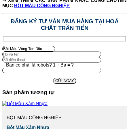
⇒ XEM THÊM CÁC SẢN PHẨM KHÁC CÙNG CHUYỂN
MỤC
BỘT MÀU CÔNG NGHIỆP
ĐĂNG KÝ TƯ VẤN MUA HÀNG TẠI HOÁ
CHẤT TRẦN TIẾN
Bạn có phải là robots? 1 + Ba = ?
Sản phẩm tương tự
BỘT MÀU CÔNG NGHIỆP
Bột Màu Xám Nhựa