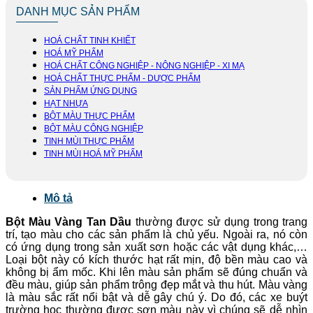
DANH MỤC SẢN PHẨM
HOÁ CHẤT TINH KHIẾT
HOÁ MỸ PHẨM
HOÁ CHẤT CÔNG NGHIỆP - NÔNG NGHIỆP - XI MẠ
HOÁ CHẤT THỰC PHẨM - DƯỢC PHẨM
SẢN PHẨM ỨNG DỤNG
HẠT NHỰA
BỘT MÀU THỰC PHẨM
BỘT MÀU CÔNG NGHIỆP
TINH MÙI THỰC PHẨM
TINH MÙI HOÁ MỸ PHẨM
Mô tả
Bột Màu Vàng Tan Dầu
thường được sử dụng trong trang
trí, tạo màu cho các sản phẩm là chủ yếu. Ngoài ra, nó còn
có ứng dụng trong sản xuất sơn hoặc các vật dụng khác,…
Loại bột này có kích thước hạt rất mịn, độ bền màu cao và
không bị ẩm mốc. Khi lên màu sản phẩm sẽ đúng chuẩn và
đều màu, giúp sản phẩm trông đẹp mắt và thu hút. Màu vàng
là màu sắc rất nổi bật và dễ gây chú ý. Do đó, các xe buýt
trường học thường được sơn màu này vì chúng sẽ dễ nhìn