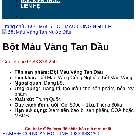
GÓC KIẾN THỨC
LIÊN HỆ
.
Trang chủ
/
BỘT MÀU
/
BỘT MÀU CÔNG NGHIỆP
Bột Màu Vàng Tan Dầu
Giá liên hệ 0983.838.250
Tên sản phẩm:
Bột Màu Vàng Tan Dầu
Tên khác:
Bột Màu Vàng Công Nghiệp, Bột Màu Vàng
Ngoại quan:
Dạng bột
Ứng dụng:
Trang trí, tạo màu cho sản phẩm, hóa mỹ
phẩm
Xuất xứ:
Trung Quốc
Quy cách đóng gói:
Gói 500g – 1kg, Thùng 30kg
Hạn sử dụng:
Xem trên bao bì sản phẩm, COA hoặc
MSDS
Gọi hoặc điền form để nhận báo giá mới nhất
BẤM ĐỂ GỌI NGAY HOTLINE 0983.838.250