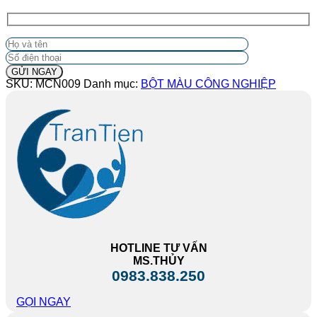
SKU:
MCN009
Danh mục:
BỘT MÀU CÔNG NGHIỆP
HOTLINE TƯ VẤN
MS.THỦY
0983.838.250
GỌI NGAY