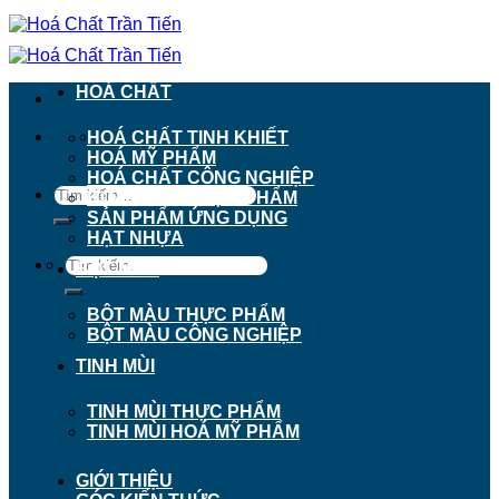
Chuyển
đến
nội
dung
HOÁ CHẤT
911 - 913 Nguyễn Trãi, Phường Chợ Lớn, TP.
HOÁ CHẤT TINH KHIẾT
Hồ Chí Minh
HOÁ MỸ PHẨM
HOÁ CHẤT CÔNG NGHIỆP
Tìm
HOÁ CHẤT THỰC PHẨM
kiếm:
SẢN PHẨM ỨNG DỤNG
HẠT NHỰA
Tìm
BỘT MÀU
kiếm:
BỘT MÀU THỰC PHẨM
BỘT MÀU CÔNG NGHIỆP
TINH MÙI
TINH MÙI THỰC PHẨM
TINH MÙI HOÁ MỸ PHẨM
GIỚI THIỆU