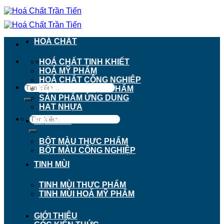
Chuyển
đến
nội
dung
HOÁ CHẤT
911 - 913 Nguyễn Trãi, Phường Chợ Lớn, TP.
HOÁ CHẤT TINH KHIẾT
Hồ Chí Minh
HOÁ MỸ PHẨM
HOÁ CHẤT CÔNG NGHIỆP
Tìm
HOÁ CHẤT THỰC PHẨM
kiếm:
SẢN PHẨM ỨNG DỤNG
HẠT NHỰA
Tìm
BỘT MÀU
kiếm:
BỘT MÀU THỰC PHẨM
BỘT MÀU CÔNG NGHIỆP
TINH MÙI
TINH MÙI THỰC PHẨM
TINH MÙI HOÁ MỸ PHẨM
GIỚI THIỆU