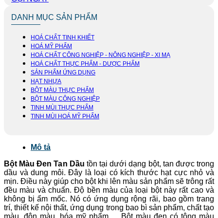
DANH MỤC SẢN PHẨM
HOÁ CHẤT TINH KHIẾT
HOÁ MỸ PHẨM
HOÁ CHẤT CÔNG NGHIỆP - NÔNG NGHIỆP - XI MẠ
HOÁ CHẤT THỰC PHẨM - DƯỢC PHẨM
SẢN PHẨM ỨNG DỤNG
HẠT NHỰA
BỘT MÀU THỰC PHẨM
BỘT MÀU CÔNG NGHIỆP
TINH MÙI THỰC PHẨM
TINH MÙI HOÁ MỸ PHẨM
Mô tả
Bột Màu Đen Tan Dầu
tồn tại dưới dạng bột, tan được trong
dầu và dung môi. Đây là loại có kích thước hạt cực nhỏ và
mịn. Điều này giúp cho bột khi lên màu sản phẩm sẽ trông rất
đều màu và chuẩn. Độ bền màu của loại bột này rất cao và
không bị ẩm mốc. Nó có ứng dụng rộng rãi, bao gồm trang
trí, thiết kế nội thất, ứng dụng trong bao bì sản phẩm, chất tạo
màu, độn màu, hóa mỹ phẩm,… Bột màu đen có tông màu