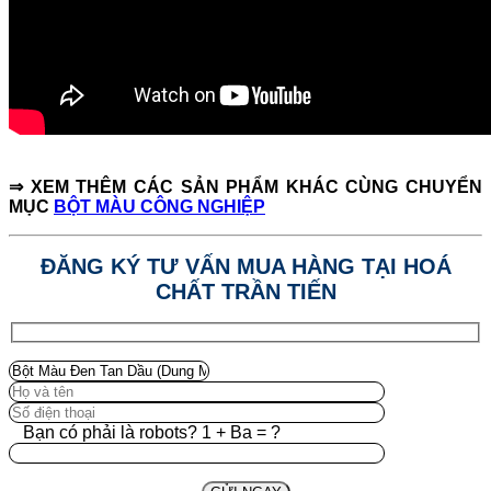
⇒ XEM THÊM CÁC SẢN PHẨM KHÁC CÙNG CHUYỂN
MỤC
BỘT MÀU CÔNG NGHIỆP
ĐĂNG KÝ TƯ VẤN MUA HÀNG TẠI HOÁ
CHẤT TRẦN TIẾN
Bạn có phải là robots? 1 + Ba = ?