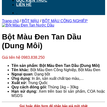
GÓC KIẾN THỨC
LIÊN HỆ
.
Trang chủ
/
BỘT MÀU
/
BỘT MÀU CÔNG NGHIỆP
Bột Màu Đen Tan Dầu
(Dung Môi)
Giá liên hệ 0983.838.250
Tên sản phẩm:
Bột Màu Đen Tan Dầu (Dung Môi)
Tên khác:
Bột Màu Đen Công Nghiệp, Bột Màu Đen
Ngoại quan
: Dạng bột
Ứng dụng
: In ấn, sản xuất chất tạo màu,…
Xuất xứ:
Trung Quốc
Quy cách đóng gói
: Thùng 1kg – 30kg
Hạn sử dụng:
Xem trên bao bì sản phẩm, COA hoặc
MSDS
Gọi hoặc điền form để nhận báo giá mới nhất