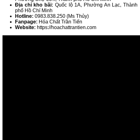
Địa chỉ kho bãi:
Quốc lộ 1A, Phường An Lạc, Thành
phố Hồ Chí Minh
Hotline:
0983.838.250 (Ms Thủy)
Fanpage:
Hóa Chất Trần Tiến
Website:
https://hoachattrantien.com