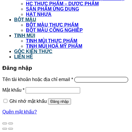
HC THỰC PHẨM – DƯỢC PHẨM
SẢN PHẨM ỨNG DỤNG
HẠT NHỰA
BỘT MÀU
BỘT MÀU THỰC PHẨM
BỘT MÀU CÔNG NGHIỆP
TINH MÙI
TINH MÙI THỰC PHẨM
TINH MÙI HOÁ MỸ PHẨM
GÓC KIẾN THỨC
LIÊN HỆ
Đăng nhập
Tên tài khoản hoặc địa chỉ email
*
Mật khẩu
*
Ghi nhớ mật khẩu
Đăng nhập
Quên mật khẩu?