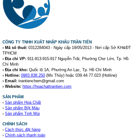
CÔNG TY TNHH XUẤT NHẬP KHẨU TRẦN TIẾN
› Mã số thuế:
0312284043 - Ngày cấp 19/05/2013 - Nơi cấp Sở KH&ĐT
TPHCM
› Địa chỉ VP:
911-913-915-917 Nguyễn Trãi, Phường Chợ Lớn, Tp. Hồ
Chí Minh
› Địa chỉ kho:
Quốc lộ 1A, Phường An Lạc, Tp. Hồ Chí Minh
› Hotline:
0983.838.250
(Ms Thủy) hoặc 039.44.77.023
(Hotline)
› Email:
trantienchem@gmail.com
› Website:
https://hoachattrantien.com
SẢN PHẨM
›
Sản phẩm Hoá Chất
›
Sản phẩm Bột Màu
›
Sản phẩm Tinh Mùi
CHÍNH SÁCH
›
Cách thức đặt hàng
›
Chính sách thanh toán