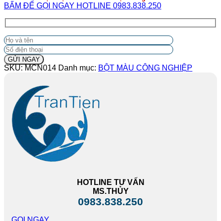
BẤM ĐỂ GỌI NGAY HOTLINE 0983.838.250
SKU:
MCN014
Danh mục:
BỘT MÀU CÔNG NGHIỆP
HOTLINE TƯ VẤN
MS.THỦY
0983.838.250
GỌI NGAY