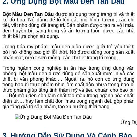
2. Ứng Dụng
Bột Màu Đen Tan Dầu
Bột Màu Đen Tan Dầu
được sử dụng trong trang trí và thiết
kế đồ họa. Nó dùng để tô lên các mô hình, tượng, các chi
tiết, vật nhỏ dùng để trang trí. Sản phẩm được tạo ra với màu
đen huyền bí, sang trọng và ấn tượng luôn được các nhà
thiết kế lựa chọn sử dụng.
Trong hóa mỹ phẩm, màu đen luôn được giới trẻ yêu thích
bởi nó không bao giờ lỗi thời. Nó được dùng trong sản xuất
phấn mắt, nước sơn móng, các chi tiết trang trí móng,…
Trong ngành công nghiệp in ấn hay trong ứng dụng văn
phòng, bột màu đen được dùng để sản xuất mực in và các
thiết bị văn phòng khác,… Ngoài ra, nó còn có ứng dụng
trong bao bì thực phẩm như làm chất độn nhựa trong bao bì
thực phẩm giúp tăng tính thẩm mỹ và tiêu chuẩn cho bao bì,
… Bột màu đen còn làm chất tạo màu trong ngành hóa chất,
điện tử,… hay làm chất độn màu trong ngành dệt, góp phần
gia tăng giá trị sản phẩm, tạo xu hướng thời trang…
Ứng Dụ
3. Hướng Dẫn Sử Dụng Và Cảnh Báo