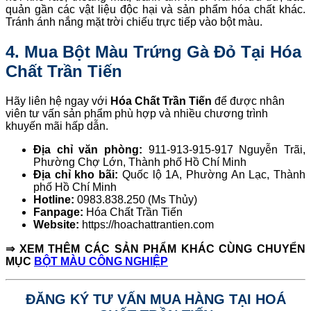
quản gần các vật liệu độc hại và sản phẩm hóa chất khác.
Tránh ánh nắng mặt trời chiếu trực tiếp vào bột màu.
4. Mua Bột Màu Trứng Gà Đỏ Tại Hóa
Chất Trần Tiến
Hãy liên hệ ngay với
Hóa Chất Trần Tiến
để được nhân
viên tư vấn sản phẩm phù hợp và nhiều chương trình
khuyến mãi hấp dẫn.
Địa chỉ văn phòng:
911-913-915-917 Nguyễn Trãi,
Phường Chợ Lớn, Thành phố Hồ Chí Minh
Địa chỉ kho bãi:
Quốc lộ 1A, Phường An Lạc, Thành
phố Hồ Chí Minh
Hotline:
0983.838.250 (Ms Thủy)
Fanpage:
Hóa Chất Trần Tiến
Website:
https://hoachattrantien.com
⇒ XEM THÊM CÁC SẢN PHẨM KHÁC CÙNG CHUYỂN
MỤC
BỘT MÀU CÔNG NGHIỆP
ĐĂNG KÝ TƯ VẤN MUA HÀNG TẠI HOÁ