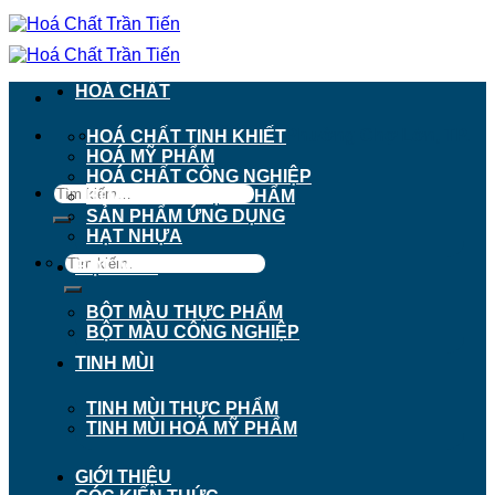
Chuyển
đến
nội
dung
HOÁ CHẤT
911 - 913 Nguyễn Trãi, Phường Chợ Lớn, TP.
HOÁ CHẤT TINH KHIẾT
Hồ Chí Minh
HOÁ MỸ PHẨM
HOÁ CHẤT CÔNG NGHIỆP
Tìm
HOÁ CHẤT THỰC PHẨM
kiếm:
SẢN PHẨM ỨNG DỤNG
HẠT NHỰA
Tìm
BỘT MÀU
kiếm:
BỘT MÀU THỰC PHẨM
BỘT MÀU CÔNG NGHIỆP
TINH MÙI
TINH MÙI THỰC PHẨM
TINH MÙI HOÁ MỸ PHẨM
GIỚI THIỆU