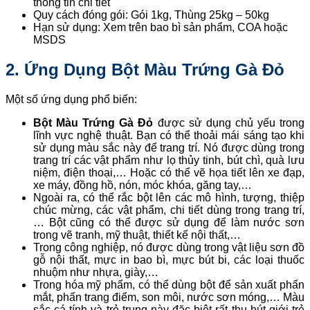
thông tin chi tiết
Quy cách đóng gói: Gói 1kg, Thùng 25kg – 50kg
Hạn sử dụng: Xem trên bao bì sản phẩm, COA hoặc
MSDS
2. Ứng Dụng
Bột Màu Trứng Gà Đỏ
Một số ứng dụng phổ biến:
Bột Màu Trứng Gà Đỏ
được sử dụng chủ yếu trong
lĩnh vực nghệ thuật. Bạn có thể thoải mái sáng tạo khi
sử dụng màu sắc này để trang trí. Nó được dùng trong
trang trí các vật phẩm như lọ thủy tinh, bút chì, quà lưu
niệm, điện thoại,… Hoặc có thể vẽ họa tiết lên xe đạp,
xe máy, đồng hồ, nón, móc khóa, găng tay,…
Ngoài ra, có thể rắc bột lên các mô hình, tượng, thiệp
chúc mừng, các vật phẩm, chi tiết dùng trong trang trí,
… Bột cũng có thể được sử dụng để làm nước sơn
trong vẽ tranh, mỹ thuật, thiết kế nội thất,…
Trong công nghiệp, nó được dùng trong vật liệu sơn đồ
gỗ nội thất, mực in bao bì, mực bút bi, các loại thuốc
nhuộm như nhựa, giày,…
Trong hóa mỹ phẩm, có thể dùng bột để sản xuất phấn
mắt, phấn trang điểm, son môi, nước sơn móng,… Màu
sắc cá tính và trẻ trung này đặc biệt rất thu hút giới trẻ