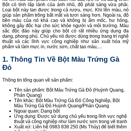
Bột có tính lấp lánh của ánh nhũ, độ phát sáng vừa phải.
Loại bột này tan được trong cả rượu, mực. Khi lên màu, nó
giúp sản phẩm trông bắt mắt và tươi sáng hơn. Ngoài ra, độ
bền màu của nó khá cao và không bị ẩm mốc, hư hỏng,
không gây độc hại cho sức khỏe người và môi trường. Màu
sắc độc đáo này giúp cho bột có rất nhiều ứng dụng đa
dạng, phong phú. Chủ yếu nó được dùng trong trang trí nghệ
thuật và các lĩnh vực công nghiệp như sản xuất hóa mỹ
phẩm và làm mực in, nước sơn, chất tạo màu,…
1. Thông Tin Về Bột Màu Trứng Gà
Đỏ
Thông tin tổng quan về sản phẩm:
Tên sản phẩm: Bột Màu Trứng Gà Đỏ (Huỳnh Quang,
Phản Quang)
Tên khác: Bột Màu Trứng Gà Đỏ Công Nghiệp, Bột
Màu Trứng Gà Đỏ Huỳnh Quang/Phản Quang
Ngoại quan: Dạng bột
Ứng dụng: Được sử dụng chủ yếu trong lĩnh vực nghệ
thuật và công nghiệp như làm nước sơn trong vẽ tranh
Xuất xứ: Liên hệ 0983 838 250 (Ms Thủy) để biết thêm