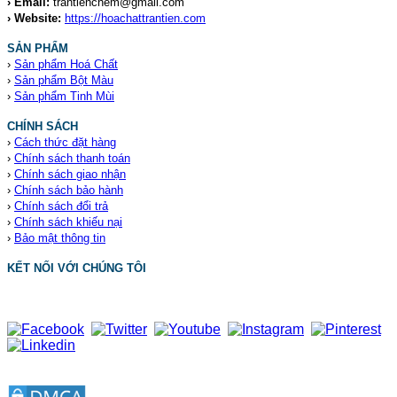
› Email:
trantienchem@gmail.com
› Website:
https://hoachattrantien.com
SẢN PHẨM
›
Sản phẩm Hoá Chất
›
Sản phẩm Bột Màu
›
Sản phẩm Tinh Mùi
CHÍNH SÁCH
›
Cách thức đặt hàng
›
Chính sách thanh toán
›
Chính sách giao nhận
›
Chính sách bảo hành
›
Chính sách đổi trả
›
Chính sách khiếu nại
›
Bảo mật thông tin
KẾT NỐI VỚI CHÚNG TÔI