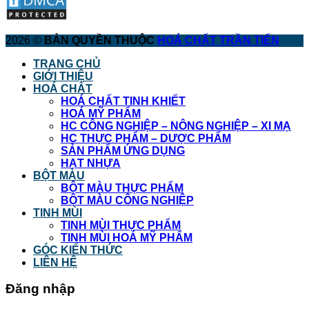
2026 ©
BẢN QUYỀN THUỘC
HOÁ CHẤT TRẦN TIẾN
TRANG CHỦ
GIỚI THIỆU
HOÁ CHẤT
HOÁ CHẤT TINH KHIẾT
HOÁ MỸ PHẨM
HC CÔNG NGHIỆP – NÔNG NGHIỆP – XI MẠ
HC THỰC PHẨM – DƯỢC PHẨM
SẢN PHẨM ỨNG DỤNG
HẠT NHỰA
BỘT MÀU
BỘT MÀU THỰC PHẨM
BỘT MÀU CÔNG NGHIỆP
TINH MÙI
TINH MÙI THỰC PHẨM
TINH MÙI HOÁ MỸ PHẨM
GÓC KIẾN THỨC
LIÊN HỆ
Đăng nhập