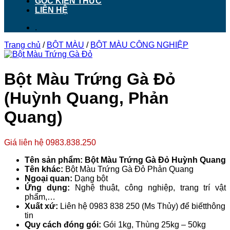
GÓC KIẾN THỨC
LIÊN HỆ
.
Trang chủ
/
BỘT MÀU
/
BỘT MÀU CÔNG NGHIỆP
Bột Màu Trứng Gà Đỏ
(Huỳnh Quang, Phản
Quang)
Giá liên hệ 0983.838.250
Tên sản phẩm: Bột Màu Trứng Gà Đỏ Huỳnh Quang
Tên khác:
Bột Màu Trứng Gà Đỏ Phản Quang
Ngoại quan:
Dạng bột
Ứng dụng:
Nghệ thuật, công nghiệp, trang trí vật
phẩm,…
Xuất xứ:
Liên hệ 0983 838 250 (Ms Thủy) để biếtthông
tin
Quy cách đóng gói:
Gói 1kg, Thùng 25kg – 50kg