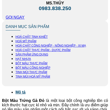
MS.THỦY
0983.838.250
GỌI NGAY
DANH MỤC SẢN PHẨM
HOÁ CHẤT TINH KHIẾT
HOÁ MỸ PHẨM
HOÁ CHẤT CÔNG NGHIỆP - NÔNG NGHIỆP - XI MẠ
HOÁ CHẤT THỰC PHẨM - DƯỢC PHẨM
SẢN PHẨM ỨNG DỤNG
HẠT NHỰA
BỘT MÀU THỰC PHẨM
BỘT MÀU CÔNG NGHIỆP
TINH MÙI THỰC PHẨM
TINH MÙI HOÁ MỸ PHẨM
Mô tả
Bột Màu Trứng Gà Đỏ
là một loại bột công nghiệp tồn có
kích thước hạt cực kì nhỏ và mịn. Đây chính là ưu điểm giúp
nó lên màu sản phẩm một cách nổi bật, rực rỡ và sáng chói.