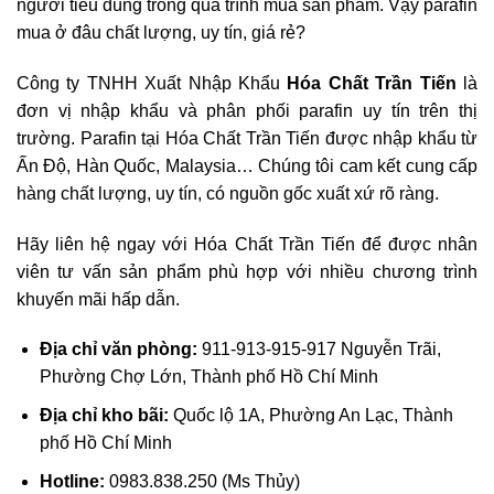
người tiêu dùng trong quá trình mua sản phẩm. Vậy parafin
mua ở đâu chất lượng, uy tín, giá rẻ?
Công ty TNHH Xuất Nhập Khẩu
Hóa Chất Trần Tiến
là
đơn vị nhập khẩu và phân phối parafin uy tín trên thị
trường. Parafin tại Hóa Chất Trần Tiến được nhập khẩu từ
Ấn Độ, Hàn Quốc, Malaysia… Chúng tôi cam kết cung cấp
hàng chất lượng, uy tín, có nguồn gốc xuất xứ rõ ràng.
Hãy liên hệ ngay với Hóa Chất Trần Tiến để được nhân
viên tư vấn sản phẩm phù hợp với nhiều chương trình
khuyến mãi hấp dẫn.
Địa chỉ văn phòng:
911-913-915-917 Nguyễn Trãi,
Phường Chợ Lớn, Thành phố Hồ Chí Minh
Địa chỉ kho bãi:
Quốc lộ 1A, Phường An Lạc, Thành
phố Hồ Chí Minh
Hotline:
0983.838.250 (Ms Thủy)