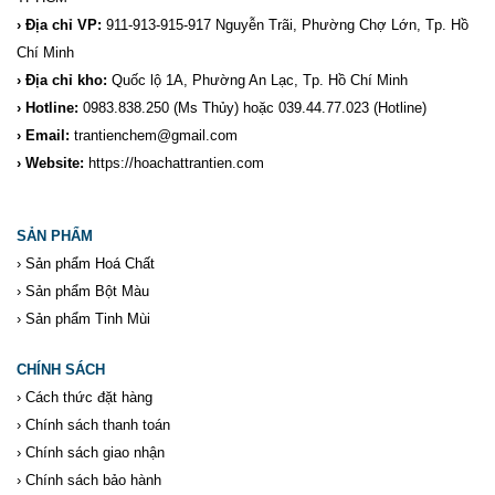
› Địa chỉ VP:
911-913-915-917 Nguyễn Trãi, Phường Chợ Lớn, Tp. Hồ
Chí Minh
› Địa chỉ kho:
Quốc lộ 1A, Phường An Lạc, Tp. Hồ Chí Minh
› Hotline:
0983.838.250
(Ms Thủy) hoặc 039.44.77.023
(Hotline)
› Email:
trantienchem@gmail.com
› Website:
https://hoachattrantien.com
SẢN PHẨM
›
Sản phẩm Hoá Chất
›
Sản phẩm Bột Màu
›
Sản phẩm Tinh Mùi
CHÍNH SÁCH
›
Cách thức đặt hàng
›
Chính sách thanh toán
›
Chính sách giao nhận
›
Chính sách bảo hành