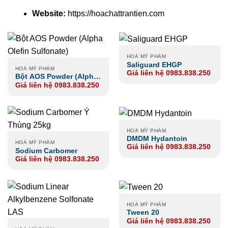
Website:
https://hoachattrantien.com
HOÁ MỸ PHẨM
Saliguard EHGP
HOÁ MỸ PHẨM
Giá liên hệ 0983.838.250
Bột AOS Powder (Alpha
Giá liên hệ 0983.838.250
Olefin Sulfonate)
HOÁ MỸ PHẨM
DMDM Hydantoin
HOÁ MỸ PHẨM
Giá liên hệ 0983.838.250
Sodium Carbomer
Giá liên hệ 0983.838.250
HOÁ MỸ PHẨM
Tween 20
Giá liên hệ 0983.838.250