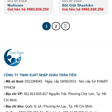
HOÁ MỸ PHẨM
HOÁ MỸ PHẨM
Multicare
Bột Giặt Shashiko
Giá liên hệ 0983.838.250
Giá liên hệ 0983.838.250
1
2
CÔNG TY TNHH XUẤT NHẬP KHẨU TRẦN TIẾN
› Mã số thuế:
0312284043 - Ngày cấp 19/05/2013 - Nơi cấp Sở KH&ĐT
TPHCM
› Địa chỉ VP:
911-913-915-917 Nguyễn Trãi, Phường Chợ Lớn, Tp. Hồ
Chí Minh
› Địa chỉ kho:
Quốc lộ 1A, Phường An Lạc, Tp. Hồ Chí Minh