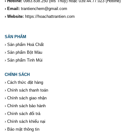
› Hotline:
0983.838.250
(Ms Thủy) hoặc 039.44.77.023
(Hotline)
› Email:
trantienchem@gmail.com
› Website:
https://hoachattrantien.com
SẢN PHẨM
›
Sản phẩm Hoá Chất
›
Sản phẩm Bột Màu
›
Sản phẩm Tinh Mùi
CHÍNH SÁCH
›
Cách thức đặt hàng
›
Chính sách thanh toán
›
Chính sách giao nhận
›
Chính sách bảo hành
›
Chính sách đổi trả
›
Chính sách khiếu nại
›
Bảo mật thông tin