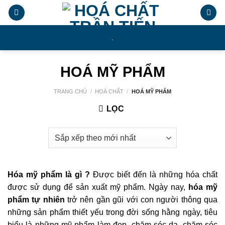
Chuyển
đến
nội
.
dung
HOÁ MỸ PHẨM
TRANG CHỦ
/
HOÁ CHẤT
/
HOÁ MỸ PHẨM
LỌC
Hóa mỹ phẩm là gì ?
Được biết đến là những hóa chất
được sử dụng để sản xuất mỹ phẩm. Ngày nay,
hóa mỹ
phẩm tự nhiên
trở nên gần gũi với con người thông qua
những sản phẩm thiết yếu trong đời sống hằng ngày, tiêu
biểu là những mỹ phẩm làm đẹp, chăm sóc da, chăm sóc