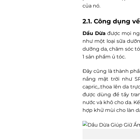
của nó.
2.1. Công dụng v
Dầu Dừa
được mọi ngư
như một loại sữa dưỡn
dưỡng da, chăm sóc tó
1 sản phẩm ủ tóc.
Đây cũng là thành phầ
nắng mặt trời như SP
capric,..thoa lên da t
được dùng để tẩy tra
nước và khô cho da. K
hợp khử mùi cho làn da