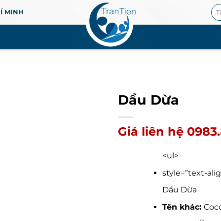
Tì
HÍ MINH
ki
Dầu Dừa
Giá liên hệ 0983
<ul>
style=”text-align
Dầu Dừa
Tên khác:
Coco