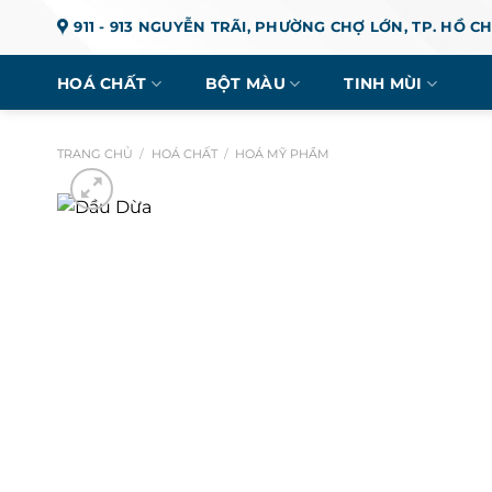
Chuyển
911 - 913 NGUYỄN TRÃI, PHƯỜNG CHỢ LỚN, TP. HỒ C
đến
nội
HOÁ CHẤT
BỘT MÀU
TINH MÙI
dung
TRANG CHỦ
/
HOÁ CHẤT
/
HOÁ MỸ PHẨM