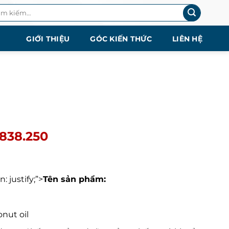
m
ếm:
GIỚI THIỆU
GÓC KIẾN THỨC
LIÊN HỆ
.838.250
: justify;”>
Tên sản phẩm:
nut oil