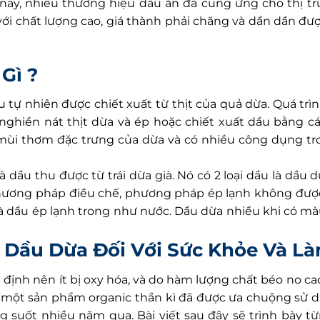
 nay, nhiều thương hiệu dầu ăn đã cung ứng cho thị 
ới chất lượng cao, giá thành phải chăng và dần dần đượ
 Gì ?
u tự nhiên được chiết xuất từ thịt của quả dừa. Quá trìn
ghiền nát thịt dừa và ép hoặc chiết xuất dầu bằng c
mùi thơm đặc trưng của dừa và có nhiều công dụng tr
dầu thu được từ trái dừa già. Nó có 2 loại dầu là dầu 
Về phương pháp điều chế, phương pháp ép lạnh không đượ
là dầu ép lạnh trong như nước. Dầu dừa nhiều khi có mà
 Dầu Dừa Đối Với Sức Khỏe Và L
 định nên ít bị oxy hóa, và do hàm lượng chất béo no ca
à một sản phẩm organic thần kì đã được ưa chuộng sử 
 suốt nhiều năm qua. Bài viết sau đây sẽ trình bày 