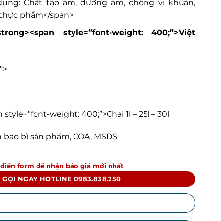
dụng: Chất tạo ẩm, dưỡng ẩm, chống vi khuẩn,
 thực phẩm</span>
trong><span style=”font-weight: 400;”>Việt
;”>
 style=”font-weight: 400;”>Chai 1l – 25l – 30l
 bao bì sản phẩm, COA, MSDS
 điền form để nhận báo giá mới nhất
 GỌI NGAY HOTLINE 0983.838.250