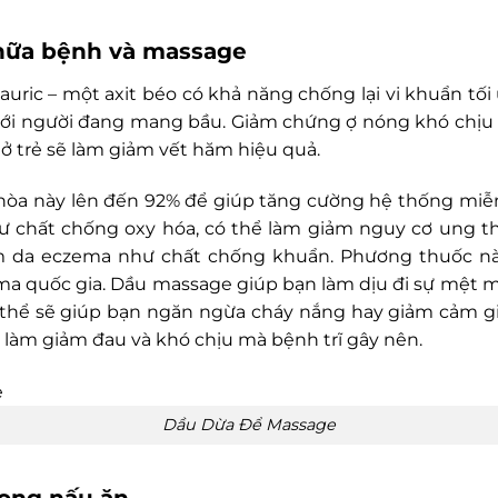
chữa bệnh và massage
lauric – một axit béo có khả năng chống lại vi khuẩn tố
 với người đang mang bầu. Giảm chứng ợ nóng khó chịu
 ở trẻ sẽ làm giảm vết hăm hiệu quả.
 hòa này lên đến 92% để giúp tăng cường hệ thống miễn
hư chất chống oxy hóa, có thể làm giảm nguy cơ ung t
àm da eczema như chất chống khuẩn. Phương thuốc n
a quốc gia. Dầu massage giúp bạn làm dịu đi sự mệt m
ơ thể sẽ giúp bạn ngăn ngừa cháy nắng hay giảm cảm gi
ể làm giảm đau và khó chịu mà bệnh trĩ gây nên.
Dầu Dừa Để Massage
rong nấu ăn