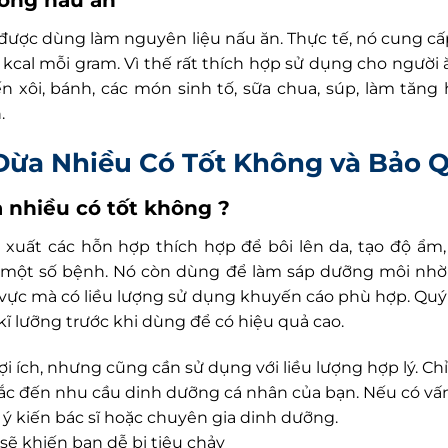
được dùng làm nguyên liệu nấu ăn. Thực tế, nó cung cấ
6 kcal mỗi gram. Vì thế rất thích hợp sử dụng cho người
n xôi, bánh, các món sinh tố, sữa chua, súp, làm tăng
.
Dừa Nhiều Có Tốt Không
và Bảo 
a nhiều có tốt không ?
xuất các hỗn hợp thích hợp để bôi lên da, tạo độ ẩ
 một số bệnh. Nó còn dùng để làm sáp dưỡng môi nhờ
h vực mà có liều lượng sử dụng khuyến cáo phù hợp. Quý
kĩ lưỡng trước khi dùng để có hiệu quả cao.
lợi ích, nhưng cũng cần sử dụng với liều lượng hợp lý. C
ắc đến nhu cầu dinh dưỡng cá nhân của bạn. Nếu có vấn
ý kiến bác sĩ hoặc chuyên gia dinh dưỡng.
sẽ khiến bạn dễ bị tiêu chảy