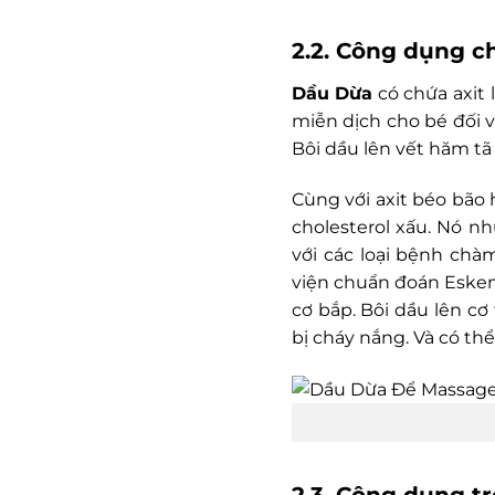
2.2. Công dụng 
Dầu Dừa
có chứa axit 
miễn dịch cho bé đối
Bôi dầu lên vết hăm tã
Cùng với axit béo bão
cholesterol xấu. Nó n
với các loại bệnh ch
viện chuẩn đoán Eskem
cơ bắp. Bôi dầu lên c
bị cháy nắng. Và có th
2.3. Công dụng t