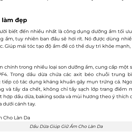
ề làm đẹp
ời biết đến nhiều nhất là công dụng dưỡng ẩm tối ưu.
g ẩm, tuy nhiên ban đầu sẽ hơi rít. Nó được dùng nh
c. Giúp mái tóc tạo độ ẩm để có thể duy trì khỏe mạnh
n chính trong nhiều loại son dưỡng ẩm, cung cấp một s
F4. Trong dầu dừa chứa các axit béo chuỗi trung bình
rực tiếp có tác dụng kháng khuẩn gây mụn trứng cá. Ngoà
ng và tẩy da chết, không chỉ tẩy sạch lớp trang điểm
ết hợp dầu dừa, baking soda và mùi hương theo ý thích 
 dưới cánh tay.
Dầu Dừa Giúp Giữ Ẩm Cho Làn Da