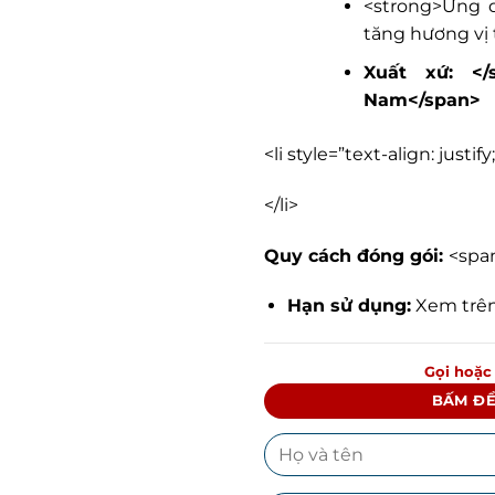
<strong>Ứng 
tăng hương vị
Xuất xứ: </s
Nam</span>
<li style=”text-align: justify
</li>
Quy cách đóng gói:
<span
Hạn sử dụng:
Xem trên
Gọi hoặc
BẤM ĐỂ