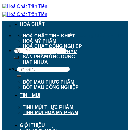
Chuyển
đến
nội
dung
HOÁ CHẤT
911 - 913 Nguyễn Trãi, Phường Chợ Lớn, TP.
HOÁ CHẤT TINH KHIẾT
Hồ Chí Minh
HOÁ MỸ PHẨM
HOÁ CHẤT CÔNG NGHIỆP
Tìm
HOÁ CHẤT THỰC PHẨM
kiếm:
SẢN PHẨM ỨNG DỤNG
HẠT NHỰA
Tìm
BỘT MÀU
kiếm:
BỘT MÀU THỰC PHẨM
BỘT MÀU CÔNG NGHIỆP
TINH MÙI
TINH MÙI THỰC PHẨM
TINH MÙI HOÁ MỸ PHẨM
GIỚI THIỆU