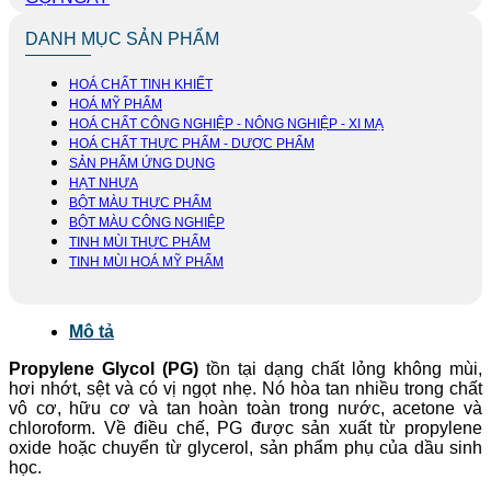
DANH MỤC SẢN PHẨM
HOÁ CHẤT TINH KHIẾT
HOÁ MỸ PHẨM
HOÁ CHẤT CÔNG NGHIỆP - NÔNG NGHIỆP - XI MẠ
HOÁ CHẤT THỰC PHẨM - DƯỢC PHẨM
SẢN PHẨM ỨNG DỤNG
HẠT NHỰA
BỘT MÀU THỰC PHẨM
BỘT MÀU CÔNG NGHIỆP
TINH MÙI THỰC PHẨM
TINH MÙI HOÁ MỸ PHẨM
Mô tả
Propylene Glycol (PG)
tồn tại dạng chất lỏng không mùi,
hơi nhớt, sệt và có vị ngọt nhẹ. Nó hòa tan nhiều trong chất
vô cơ, hữu cơ và tan hoàn toàn trong nước, acetone và
chloroform. Về điều chế, PG được sản xuất từ propylene
oxide hoặc chuyển từ glycerol, sản phẩm phụ của dầu sinh
học.