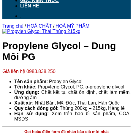
GÓC KIẾN THỨC
LIÊN HỆ
.
Trang chủ
/
HOÁ CHẤT
/
HOÁ MỸ PHẨM
Propylene Glycol – Dung
Môi PG
Giá liên hệ 0983.838.250
Tên sản phẩm:
Propylen Glycol
Tên khác:
Propylene Glycol, PG,
α-propylene glycol
Ứng dụng:
Chất kết tụ, chất ổn định, chất làm mềm,
dưỡng ẩm
Xuất xứ:
Nhật Bản, Mỹ, Đức, Thái Lan, Hàn Quốc
Quy cách đóng gói:
Thùng 200kg – 215kg, Hàng lẻ
Hạn sử dụng:
Xem trên bao bì sản phẩm, COA,
MSDS
Gọi hoặc điền form để nhận báo giá mới nhất