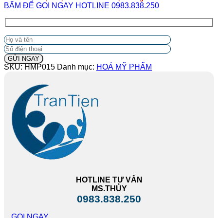
BẤM ĐỂ GỌI NGAY HOTLINE 0983.838.250
SKU:
HMP015
Danh mục:
HOÁ MỸ PHẨM
HOTLINE TƯ VẤN
MS.THỦY
0983.838.250
GỌI NGAY