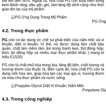
thể lên đến 50%. Ngoài ra, hóa chất PG còn xuất hiện trong
kem đánh răng, dầu gội, gel, làm tăng độ dính cũng như thời
gian tồn tại của mỹ phẩm.
PG Ứng
4.2. Trong thực phẩm
PG
còn có tác dụng ức chế sự phát triển của nấm mốc và vi
khuẩn, diệt vi khuẩn. Vì thế, nó được dùng làm chất bảo
quản, chất làm mềm làm ẩm trong bánh kẹo, thịt đóng hộp,
thức ăn đóng hộp và nhiều loại thực phẩm khác ( mang kí
hiệu E1520)
PG còn là chất nhũ hóa trong bia, tăng độ bền, chất lượng và
hương thơm của thuốc lá. Bên cạnh đó, hóa chất PG còn là
dung môi hòa tan, giúp hòa tan các loại gia vị, hương thơm
và màu cho thực phẩm và nước uống.
Propylene Gly
4.3. Trong công nghiệp