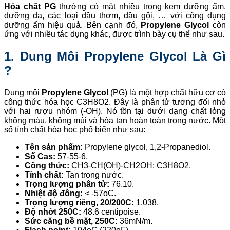
Hóa chất PG
thường có mặt nhiều trong kem dưỡng ẩm,
dưỡng da, các loại dầu thơm, dầu gội, … với công dụng
dưỡng ẩm hiệu quả. Bên cạnh đó,
Propylene Glycol
còn
ứng với nhiều tác dụng khác, được trình bày cụ thể như sau.
1. Dung Môi Propylene Glycol Là Gì
?
Dung môi
Propylene Glycol
(PG) là một hợp chất hữu cơ có
công thức hóa học C3H8O2. Đây là phân tử tương đối nhỏ
với hai rượu nhóm (-OH). Nó tồn tại dưới dạng chất lỏng
không màu, không mùi và hòa tan hoàn toàn trong nước. Một
số tính chất hóa học phổ biến như sau:
Tên sản phẩm:
Propylene glycol, 1,2-Propanediol.
Số Cas:
57-55-6.
Công thức:
CH3-CH(OH)-CH2OH; C3H8O2.
Tính chất:
Tan trong nước.
Trọng lượng phân tử:
76.10.
Nhiệt độ đông:
< -57oC.
Trọng lượng riêng, 20/200C:
1.038.
Độ nhớt 250C:
48.6 centipoise.
Sức căng bề mặt, 250C:
36mN/m.