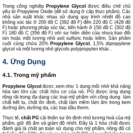
Trong công nghiệp
Propylene Glycol
được điều chế chủ
yếu từ Propylene Oxide (để sử dụng ở cấp thực phẩm). Các
nhà sản xuất khác nhau sử dụng quy trình nhiệt độ cao
không xúc tác ở 200 độ C (392 độ F) đến 220 độ C (428 độ
F) hoặc phương pháp xúc tác, tiến hành ở 150 độ C (302 độ
F) 180 độ C (356 độ F) với sự hiện diện của nhựa trao đổi
ion hoặc một lượng nhỏ axit sulfuric hoặc kiềm. Sản phẩm
cuối cùng chứa 20%
Propylene Glycol
, 1,5% dipropylene
glycol và một lượng nhỏ glycols polypropylen khác .
4. Ứng Dụng
4.1. Trong mỹ phẩm
Propylene Glycol
được xem như 1 dung môi nhờ khả năng
hòa tan lớn các chất hữu cơ của nó. PG được ứng dụng
rộng rãi trong đa dạng các loại mỹ phẩm với công dụng làm
chất kết tụ, chất ổn định, chất làm mềm làm ẩm trong kem
dưỡng ẩm, dưỡng da, các loại dầu thơm.
Thực tế,
chất PG
cải thiện sự ổn định nhũ tương hoá của mỹ
phẩm, giữ độ ẩm và giảm độ nhớt. Đây là 1 hóa chất được
đánh giá là chất an toàn sử dụng cho mỹ phẩm, nồng độ có