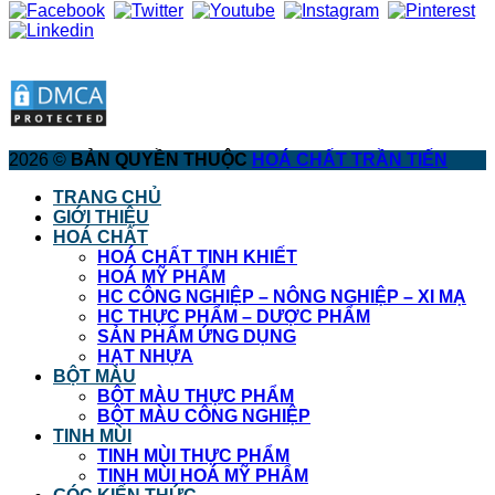
2026 ©
BẢN QUYỀN THUỘC
HOÁ CHẤT TRẦN TIẾN
TRANG CHỦ
GIỚI THIỆU
HOÁ CHẤT
HOÁ CHẤT TINH KHIẾT
HOÁ MỸ PHẨM
HC CÔNG NGHIỆP – NÔNG NGHIỆP – XI MẠ
HC THỰC PHẨM – DƯỢC PHẨM
SẢN PHẨM ỨNG DỤNG
HẠT NHỰA
BỘT MÀU
BỘT MÀU THỰC PHẨM
BỘT MÀU CÔNG NGHIỆP
TINH MÙI
TINH MÙI THỰC PHẨM
TINH MÙI HOÁ MỸ PHẨM