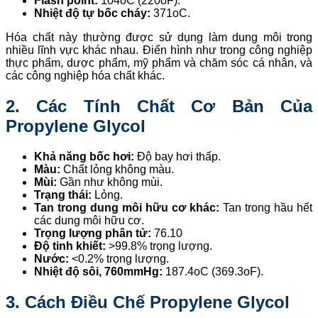
Flash point:
104oC (220oF).
Nhiệt độ tự bốc cháy:
371oC.
Hóa chất này thường được sử dụng làm dung môi trong
nhiều lĩnh vực khác nhau. Điển hình như trong công nghiệp
thực phẩm, dược phẩm, mỹ phẩm và chăm sóc cá nhân, và
các công nghiệp hóa chất khác.
2. Các Tính Chất Cơ Bản Của
Propylene Glycol
Khả năng bốc hơi:
Độ bay hơi thấp.
Màu:
Chất lỏng không màu.
Mùi:
Gần như không mùi.
Trạng thái:
Lỏng.
Tan trong dung môi hữu cơ khác:
Tan trong hầu hết
các dung môi hữu cơ.
Trọng lượng phân tử:
76.10
Độ tinh khiết:
>99.8% trọng lượng.
Nước:
<0.2% trọng lượng.
Nhiệt độ sôi, 760mmHg:
187.4oC (369.3oF).
3. Cách Điều Chế Propylene Glycol