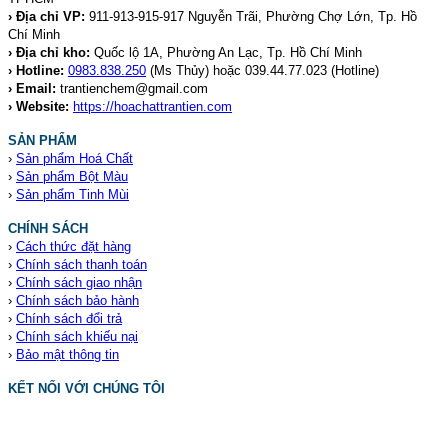
› Địa chỉ VP:
911-913-915-917 Nguyễn Trãi, Phường Chợ Lớn, Tp. Hồ
Chí Minh
› Địa chỉ kho:
Quốc lộ 1A, Phường An Lạc, Tp. Hồ Chí Minh
› Hotline:
0983.838.250
(Ms Thủy) hoặc 039.44.77.023
(Hotline)
› Email:
trantienchem@gmail.com
› Website:
https://hoachattrantien.com
SẢN PHẨM
›
Sản phẩm Hoá Chất
›
Sản phẩm Bột Màu
›
Sản phẩm Tinh Mùi
CHÍNH SÁCH
›
Cách thức đặt hàng
›
Chính sách thanh toán
›
Chính sách giao nhận
›
Chính sách bảo hành
›
Chính sách đổi trả
›
Chính sách khiếu nại
›
Bảo mật thông tin
KẾT NỐI VỚI CHÚNG TÔI