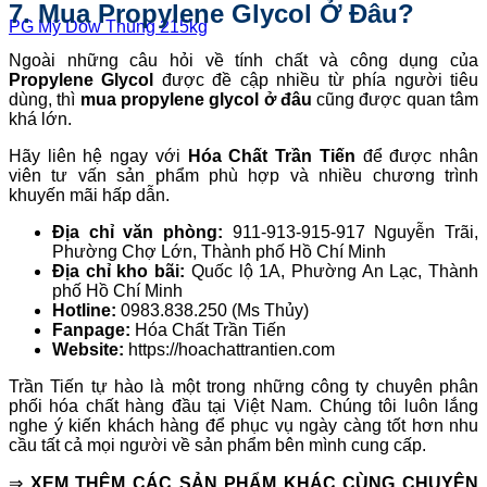
7. Mua Propylene Glycol Ở Đâu?
PG Mỹ Dow Thùng 215kg
Ngoài những câu hỏi về tính chất và công dụng của
Propylene Glycol
được đề cập nhiều từ phía người tiêu
dùng, thì
mua propylene glycol ở đâu
cũng được quan tâm
khá lớn.
Hãy liên hệ ngay với
Hóa Chất Trần Tiến
để được nhân
viên tư vấn sản phẩm phù hợp và nhiều chương trình
khuyến mãi hấp dẫn.
Địa chỉ văn phòng:
911-913-915-917 Nguyễn Trãi,
Phường Chợ Lớn, Thành phố Hồ Chí Minh
Địa chỉ kho bãi:
Quốc lộ 1A, Phường An Lạc, Thành
phố Hồ Chí Minh
Hotline:
0983.838.250 (Ms Thủy)
Fanpage:
Hóa Chất Trần Tiến
Website:
https://hoachattrantien.com
Trần Tiến tự hào là một trong những công ty chuyên phân
phối hóa chất hàng đầu tại Việt Nam. Chúng tôi luôn lắng
nghe ý kiến khách hàng để phục vụ ngày càng tốt hơn nhu
cầu tất cả mọi người về sản phẩm bên mình cung cấp.
⇒
XEM THÊM CÁC SẢN PHẨM KHÁC CÙNG CHUYÊN