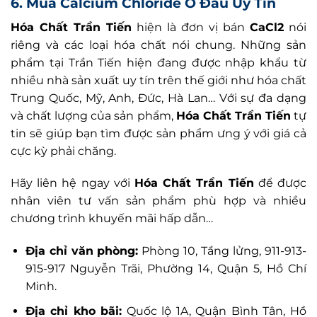
6. Mua Calcium Chloride Ở Đâu Uy Tín
Hóa Chất Trần Tiến
hiện là đơn vị bán
CaCl2
nói
riêng và các loại hóa chất nói chung. Những sản
phẩm tại Trần Tiến hiện đang được nhập khẩu từ
nhiều nhà sản xuất uy tín trên thế giới như hóa chất
Trung Quốc, Mỹ, Anh, Đức, Hà Lan… Với sự đa dạng
và chất lượng của sản phẩm,
Hóa Chất Trần Tiến
tự
tin sẽ giúp bạn tìm được sản phẩm ưng ý với giá cả
cực kỳ phải chăng.
Hãy liên hệ ngay với
Hóa Chất Trần Tiến
để được
nhân viên tư vấn sản phẩm phù hợp và nhiều
chương trình khuyến mãi hấp dẫn…
Địa chỉ văn phòng:
Phòng 10, Tầng lửng, 911-913-
915-917 Nguyễn Trãi, Phường 14, Quận 5, Hồ Chí
Minh.
Địa chỉ kho bãi:
Quốc lộ 1A, Quận Bình Tân, Hồ