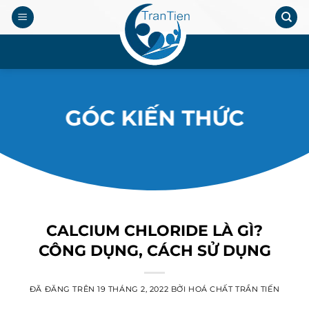
Chuyển
đến
nội
.
dung
GÓC KIẾN THỨC
CALCIUM CHLORIDE LÀ GÌ?
CÔNG DỤNG, CÁCH SỬ DỤNG
ĐÃ ĐĂNG TRÊN
19 THÁNG 2, 2022
BỞI
HOÁ CHẤT TRẦN TIẾN