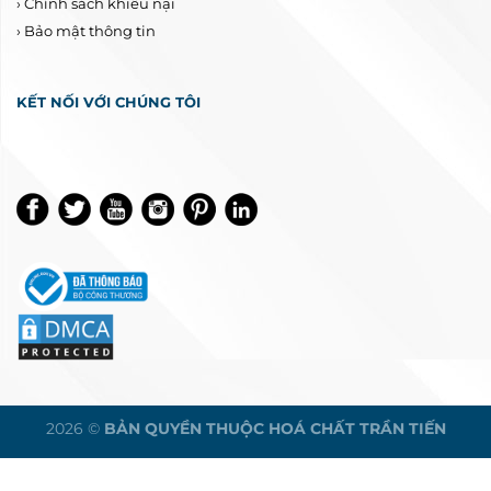
›
Chính sách khiếu nại
›
Bảo mật thông tin
KẾT NỐI VỚI CHÚNG TÔI
2026 ©
BẢN QUYỀN THUỘC
HOÁ CHẤT TRẦN TIẾN