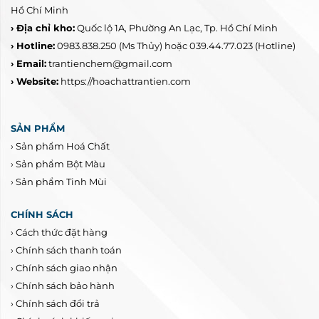
Hồ Chí Minh
› Địa chỉ kho:
Quốc lộ 1A, Phường An Lạc, Tp. Hồ Chí Minh
› Hotline:
0983.838.250
(Ms Thủy) hoặc 039.44.77.023
(Hotline)
› Email:
trantienchem@gmail.com
› Website:
https://hoachattrantien.com
SẢN PHẨM
›
Sản phẩm Hoá Chất
›
Sản phẩm Bột Màu
›
Sản phẩm Tinh Mùi
CHÍNH SÁCH
›
Cách thức đặt hàng
›
Chính sách thanh toán
›
Chính sách giao nhận
›
Chính sách bảo hành
›
Chính sách đổi trả