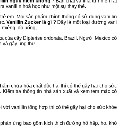
illin nguy hiểm không
? Bản chất vanilla tự nhiên rất
ra vanillin hoá học như một sự thay thế.
 trẻ em. Mỗi sản phẩm chính thống có sử dụng vanillin
ức.
Vanillin Zucker là gì
? Đây là một loại đường vani
ng miệng, đồ uống,…
nka của cây Dipterise ordorata, Brazil. Người Mexico có
n và gây ung thư.
phẩm chứa hóa chất độc hại thì có thể gây hại cho sức
 Kiểm tra thông tin nhà sản xuất và xem tem mác có
 với vanillin tổng hợp thì có thể gây hại cho sức khỏe
c phản ứng bao gồm kích thích đường hô hấp, ho, khó