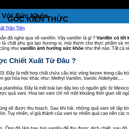
i Với Sức Khỏe
GÓC KIẾN THỨC
ất Trần Tiến
n đã nghe qua về vanillin. Vậy vanillin là gì ?
Vanillin có tốt
ò là chất phụ gia tạo hương vị, mùi thơm cho thực phẩm và 
ì cũng như
vanillin ảnh hưởng sức khỏe
như thế nào. Tất cả sẽ
ược Chiết Xuất Từ Đâu ?
8O3. Đây là một hợp chất chứa cấu trúc vòng bezen trong cấu 
n gọi hóa học khác như: Methyl Vanillin, Vanilic Aldehyde,…
lla planifolia. Đây là một loài lan dây leo có nguồn gốc từ Mexi
ược quả vani. Hoa lan vani chỉ nở một khoảng thời gian rất ng
ng sẽ được thu hoạch. Sau khi hái, những quả vani sẽ lập tứ
illin. Tuy nhiên, vì giá thành của vani tự nhiên quá cao nên cá
. Ông đã làm bay hơi vanilla để thu được dịch chiết, sau đó k