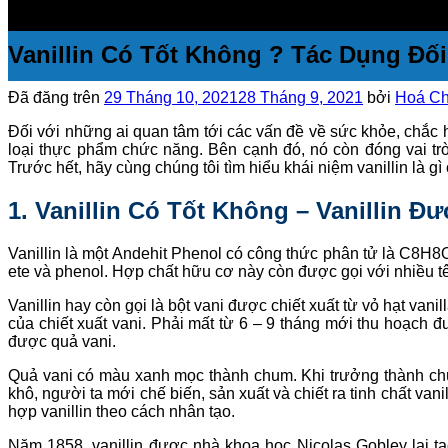
Vanillin Có Tốt Không ? Tác Dụng Đố
Đã đăng trên
29 Tháng 10, 2021
28 Tháng 9, 2021
bởi
Hoá Ch
Đối với những ai quan tâm tới các vấn đề về sức khỏe, chắc hẳ
loại thực phẩm chức năng. Bên cạnh đó, nó còn đóng vai tr
Trước hết, hãy cùng chúng tôi tìm hiểu khái niệm vanillin là g
1. Vanillin Có Tốt Không – Vanillin Đ
Vanillin là một Andehit Phenol có công thức phân tử là C8H
ete và phenol. Hợp chất hữu cơ này còn được gọi với nhiều tê
Vanillin hay còn gọi là bột vani được chiết xuất từ vỏ hạt vani
của chiết xuất vani. Phải mất từ 6 – 9 tháng mới thu hoạch đ
được quả vani.
Quả vani có màu xanh mọc thành chum. Khi trưởng thành chú
khô, người ta mới chế biến, sản xuất và chiết ra tinh chất van
hợp vanillin theo cách nhân tạo.
Năm 1858, vanillin được nhà khoa học Nicolas Gobley lai tạo