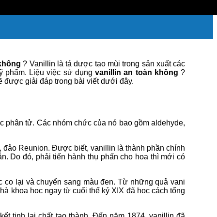
 không
? Vanillin là tá dược tạo mùi trong sản xuất các
mỹ phẩm. Liệu việc sử dụng
vanillin an toàn không
?
 được giải đáp trong bài viết dưới đây.
trúc phân tử. Các nhóm chức của nó bao gồm aldehyde,
co, đảo Reunion. Được biết, vanillin là thành phần chính
ắn. Do đó, phải tiến hành thụ phấn cho hoa thì mới có
c co lại và chuyển sang màu đen. Từ những quả vani
c nhà khoa học ngay từ cuối thế kỷ XIX đã học cách tổng
ết tinh lại chất tạo thành. Đến năm 1874, vanillin đã