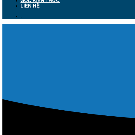
GÓC KIẾN THỨC
LIÊN HỆ
.