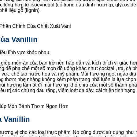
ổng hợp từ isoevnegol (có trong dầu đinh hương), glycoside v
hế liệu gỗ (lignin).
 Phần Chính Của Chiết Xuất Vani
ủa Vanillin
iều lĩnh vực khác nhau.
” giúp món ăn của bạn trở nên hấp dẫn và kích thích vị giác hơ
g để pha chế một số món đồ uống khác như: cocktail, trà, cà 
h vực chế tạo nước hoa và mỹ phẩm. Mùi hương ngọt ngào dịu n
ơng thơm nhẹ nhàng không kém phần trang nhã luôn là lựa chọ
ùi hương làm át đi mùi hương khó chịu của một số thành phần
ều trị các chứng đau răng, viêm loét dạ dày, cải thiện tình trạ
Giúp Món Bánh Thơm Ngon Hơn
 Vanillin
 hương vị cho các loại thực phẩm. Nó cũng được sử dụng như m