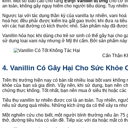
kinh. Một số báo cáo cho rằng
Ethyl Vanillin dị ứng
cho cơ t
an toàn, không gây nguy hiểm cho người tiêu dùng. Tuy nhiên, 
Ngược lại với tác dụng thần kỳ của vanilla tự nhiên, vani ho
hoá học đều phải được kiểm tra gắt gao trước khi đưa ra tiêu
với các hạt đường có kích thước nhỏ. Sản phẩm này đã được 
Vanillin hóa học khi dùng cho trẻ sơ sinh có thể gây hại cho g
sử dụng loại vani này nhưng ở Mỹ thì cấm. Bởi sản phẩm này 
Cẩn Thận K
4. Vanillin Có Gây Hại Cho Sức Khỏe
Trên thị trường hiện nay có bán rất nhiều loại bột vani khôn
khỏe của bạn và gia đình. Vậy nên, khi sử dụng, bạn nên c
chứng thực không. Tốt nhất, bạn nên mua ở siêu thị hoặc các 
Tiêu thụ vanillin tự nhiên được coi là an toàn. Tuy nhiên, ngư
nếu sử dụng quá nhiều. Những kích ứng da có thể xảy ra như
Một nghiên cứu cho biết, một người bình thường nếu ăn 75 g
thở, đường tiêu hóa có vấn đề. Tiếp xúc với da hoặc mắt có th