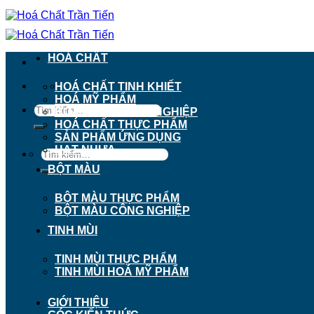
Chuyển
đến
nội
dung
HOÁ CHẤT
911 - 913 Nguyễn Trãi, Phường Chợ Lớn, TP. H
HOÁ CHẤT TINH KHIẾT
HOÁ MỸ PHẨM
Tìm
HOÁ CHẤT CÔNG NGHIỆP
kiếm:
HOÁ CHẤT THỰC PHẨM
SẢN PHẨM ỨNG DỤNG
HẠT NHỰA
Tìm
kiếm:
BỘT MÀU
BỘT MÀU THỰC PHẨM
BỘT MÀU CÔNG NGHIỆP
TINH MÙI
TINH MÙI THỰC PHẨM
TINH MÙI HOÁ MỸ PHẨM
GIỚI THIỆU