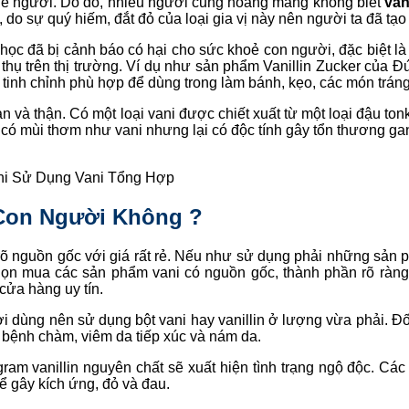
hể người. Do đó, nhiều người cũng hoang mang không biết
van
do sự quý hiếm, đắt đỏ của loại gia vị này nên người ta đã tạo 
á học đã bị cảnh báo có hại cho sức khoẻ con người, đặc biệt là
 thụ trên thị trường. Ví dụ như sản phẩm Vanillin Zucker của Đ
tinh chỉnh phù hợp để dùng trong làm bánh, kẹo, các món trá
an và thận. Có một loại vani được chiết xuất từ một loại đậu to
có mùi thơm như vani nhưng lại có độc tính gây tổn thương ga
hi Sử Dụng Vani Tổng Hợp
 Con Người Không ?
g rõ nguồn gốc với giá rất rẻ. Nếu như sử dụng phải những sản 
họn mua các sản phẩm vani có nguồn gốc, thành phần rõ ràng.
cửa hàng uy tín.
ời dùng nên sử dụng bột vani hay vanillin ở lượng vừa phải. Đối
 bệnh chàm, viêm da tiếp xúc và nám da.
ram vanillin nguyên chất sẽ xuất hiện tình trạng ngộ độc. Cá
ể gây kích ứng, đỏ và đau.