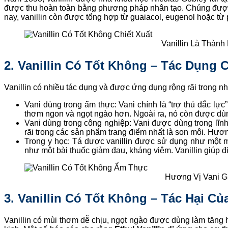
được thu hoàn toàn bằng phương pháp nhân tạo. Chúng được t
nay, vanillin còn được tổng hợp từ guaiacol, eugenol hoặc từ p
Vanillin Là Thành
2. Vanillin Có Tốt Không – Tác Dụng C
Vanillin có nhiều tác dụng và được ứng dụng rộng rãi trong nh
Vani dùng trong ẩm thực: Vani chính là “trợ thủ đắc lực
thơm ngon và ngọt ngào hơn. Ngoài ra, nó còn được dùn
Vani dùng trong công nghiệp: Vani được dùng trong lĩn
rãi trong các sản phẩm trang điểm nhất là son môi. Hư
Trong y học: Tá dược vanillin được sử dụng như một m
như một bài thuốc giảm đau, kháng viêm. Vanillin giúp đi
Hương Vị Vani 
3. Vanillin Có Tốt Không – Tác Hại Của
Vanillin có mùi thơm dễ chịu, ngọt ngào được dùng làm tăng