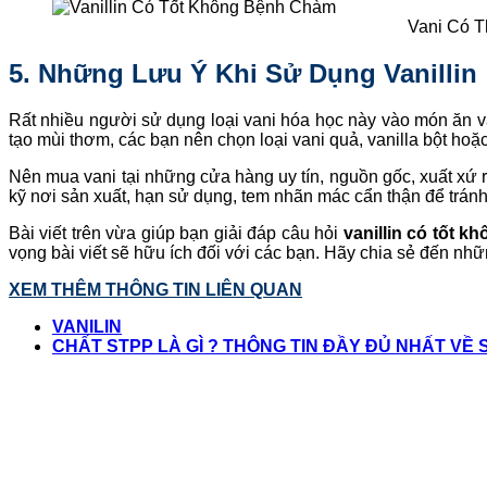
Vani Có 
5. Những Lưu Ý Khi Sử Dụng Vanillin
Rất nhiều người sử dụng loại vani hóa học này vào món ăn v
tạo mùi thơm, các bạn nên chọn loại vani quả, vanilla bột hoặc
Nên mua vani tại những cửa hàng uy tín, nguồn gốc, xuất xứ r
kỹ nơi sản xuất, hạn sử dụng, tem nhãn mác cẩn thận để tránh
Bài viết trên vừa giúp bạn giải đáp câu hỏi
vanillin có tốt k
vọng bài viết sẽ hữu ích đối với các bạn. Hãy chia sẻ đến n
XEM THÊM THÔNG TIN LIÊN QUAN
VANILIN
CHẤT STPP LÀ GÌ ? THÔNG TIN ĐẦY ĐỦ NHẤT VỀ 