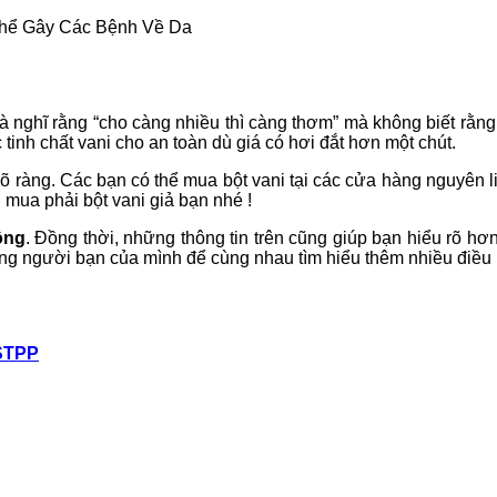
Thể Gây Các Bệnh Về Da
à nghĩ rằng “cho càng nhiều thì càng thơm” mà không biết rằn
 tinh chất vani cho an toàn dù giá có hơi đắt hơn một chút.
õ ràng. Các bạn có thể mua bột vani tại các cửa hàng nguyên l
 mua phải bột vani giả bạn nhé !
hông
. Đồng thời, những thông tin trên cũng giúp bạn hiểu rõ hơ
hững người bạn của mình để cùng nhau tìm hiểu thêm nhiều điều
STPP