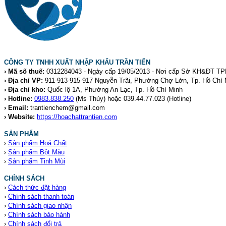
CÔNG TY TNHH XUẤT NHẬP KHẨU TRẦN TIẾN
› Mã số thuế:
0312284043 - Ngày cấp 19/05/2013 - Nơi cấp Sở KH&ĐT T
› Địa chỉ VP:
911-913-915-917 Nguyễn Trãi, Phường Chợ Lớn, Tp. Hồ Chí 
› Địa chỉ kho:
Quốc lộ 1A, Phường An Lạc, Tp. Hồ Chí Minh
› Hotline:
0983.838.250
(Ms Thủy) hoặc 039.44.77.023
(Hotline)
› Email:
trantienchem@gmail.com
› Website:
https://hoachattrantien.com
SẢN PHẨM
›
Sản phẩm Hoá Chất
›
Sản phẩm Bột Màu
›
Sản phẩm Tinh Mùi
CHÍNH SÁCH
›
Cách thức đặt hàng
›
Chính sách thanh toán
›
Chính sách giao nhận
›
Chính sách bảo hành
›
Chính sách đổi trả