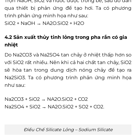
Trộn NaOH, SiO2 và nước được trong bể, sau đó dẫn
qua thiết bị phản ứng để tạo hơi. Ta có phương
trình phản ứng minh họa như sau:
SiO2 + NaOH → NA2O.SiO2 + H2O
4.2 Sản xuất thủy tinh lỏng trong pha rắn có gia
nhiệt
Do Na2CO3 và Na2SO4 tan chảy ở nhiệt thấp hơn so
với SiO2 rất nhiều. Nên khi cả hai chất tan chảy, SiO2
sẽ hòa tan trong dung dịch nóng chảy để tạo ra
Na2SiO3. Ta có phương trình phản ứng minh họa
như sau:
Na2CO3 + SiO2 → NA2O.SiO2 + CO2
Na2SO4 + SiO2 → NA2O.SiO2 + SO2 + CO2.
Điều Chế Silicate Lỏng – Sodium Silicate