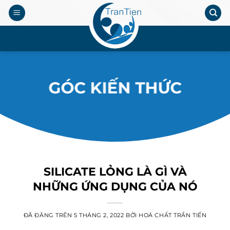
Chuyển
đến
nội
.
dung
GÓC KIẾN THỨC
SILICATE LỎNG LÀ GÌ VÀ
NHỮNG ỨNG DỤNG CỦA NÓ
ĐÃ ĐĂNG TRÊN
5 THÁNG 2, 2022
BỞI
HOÁ CHẤT TRẦN TIẾN