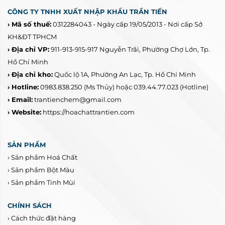
CÔNG TY TNHH XUẤT NHẬP KHẨU TRẦN TIẾN
› Mã số thuế:
0312284043 - Ngày cấp 19/05/2013 - Nơi cấp Sở
KH&ĐT TPHCM
› Địa chỉ VP:
911-913-915-917 Nguyễn Trãi, Phường Chợ Lớn, Tp.
Hồ Chí Minh
› Địa chỉ kho:
Quốc lộ 1A, Phường An Lạc, Tp. Hồ Chí Minh
› Hotline:
0983.838.250
(Ms Thủy) hoặc 039.44.77.023
(Hotline)
› Email:
trantienchem@gmail.com
› Website:
https://hoachattrantien.com
SẢN PHẨM
›
Sản phẩm Hoá Chất
›
Sản phẩm Bột Màu
›
Sản phẩm Tinh Mùi
CHÍNH SÁCH
›
Cách thức đặt hàng