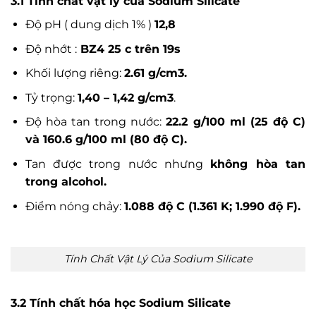
3.1 Tính chất vật lý của Sodium Silicate
Độ pH ( dung dịch 1% )
12,8
Độ nhớt :
BZ4 25 c trên 19s
Khối lượng riêng:
2.61 g/cm3.
Tỷ trọng:
1,40 – 1,42 g/cm3
.
Độ hòa tan trong nước:
22.2 g/100 ml (25 độ C)
và 160.6 g/100 ml (80 độ C).
Tan được trong nước nhưng
không hòa tan
trong alcohol.
Điểm nóng chảy:
1.088 độ C (1.361 K; 1.990 độ F).
Tính Chất Vật Lý Của Sodium Silicate
3.2 Tính chất hóa học Sodium Silicate