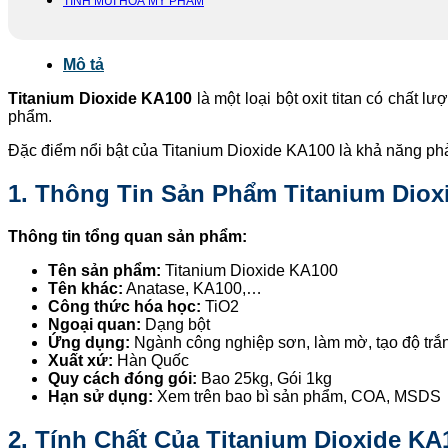
TINH MÙI HOÁ MỸ PHẨM
Mô tả
Titanium Dioxide KA100
là một loại bột oxit titan có chất
phẩm.
Đặc điểm nổi bật của Titanium Dioxide KA100 là khả năng phả
1. Thông Tin Sản Phẩm Titanium Diox
Thông tin tổng quan sản phẩm:
Tên sản phẩm:
Titanium Dioxide KA100
Tên khác:
Anatase, KA100,…
Công thức hóa học:
TiO2
Ngoại quan:
Dạng bột
Ứng dụng:
Ngành công nghiệp sơn, làm mờ, tạo độ tr
Xuất xứ:
Hàn Quốc
Quy cách đóng gói:
Bao 25kg, Gói 1kg
Hạn sử dụng:
Xem trên bao bì sản phẩm, COA, MSDS
2. Tính Chất Của
Titanium Dioxide KA