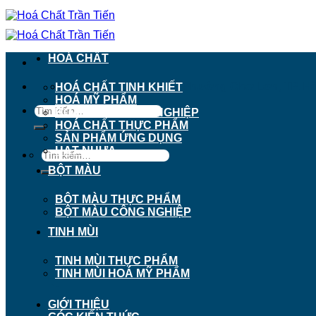
Chuyển
đến
nội
dung
HOÁ CHẤT
911 - 913 Nguyễn Trãi, Phường Chợ Lớn, TP. H
HOÁ CHẤT TINH KHIẾT
HOÁ MỸ PHẨM
Tìm
HOÁ CHẤT CÔNG NGHIỆP
kiếm:
HOÁ CHẤT THỰC PHẨM
SẢN PHẨM ỨNG DỤNG
HẠT NHỰA
Tìm
kiếm:
BỘT MÀU
BỘT MÀU THỰC PHẨM
BỘT MÀU CÔNG NGHIỆP
TINH MÙI
TINH MÙI THỰC PHẨM
TINH MÙI HOÁ MỸ PHẨM
GIỚI THIỆU