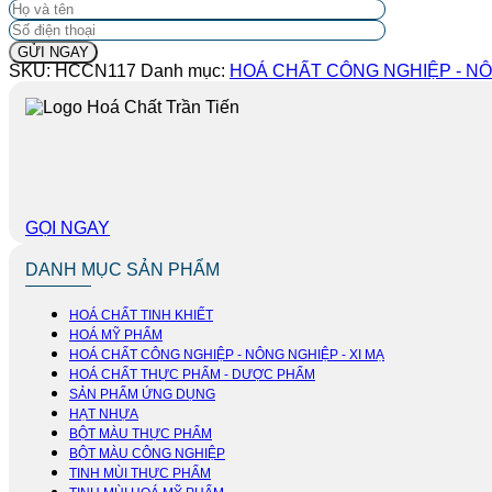
SKU:
HCCN117
Danh mục:
HOÁ CHẤT CÔNG NGHIỆP - NÔN
GỌI NGAY
DANH MỤC SẢN PHẨM
HOÁ CHẤT TINH KHIẾT
HOÁ MỸ PHẨM
HOÁ CHẤT CÔNG NGHIỆP - NÔNG NGHIỆP - XI MẠ
HOÁ CHẤT THỰC PHẨM - DƯỢC PHẨM
SẢN PHẨM ỨNG DỤNG
HẠT NHỰA
BỘT MÀU THỰC PHẨM
BỘT MÀU CÔNG NGHIỆP
TINH MÙI THỰC PHẨM