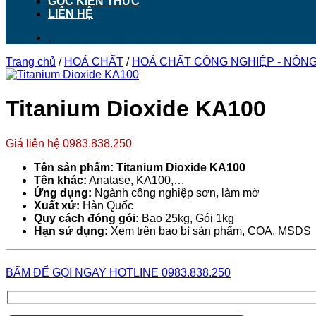
GÓC KIẾN THỨC
LIÊN HỆ
.
Trang chủ
/
HOÁ CHẤT
/
HOÁ CHẤT CÔNG NGHIỆP - NÔNG 
Titanium Dioxide KA100
Giá liên hệ 0983.838.250
Tên sản phẩm: Titanium Dioxide KA100
Tên khác:
Anatase, KA100,…
Ứng dụng:
Ngành công nghiệp sơn, làm mờ
Xuất xứ:
Hàn Quốc
Quy cách đóng gói:
Bao 25kg, Gói 1kg
Hạn sử dụng:
Xem trên bao bì sản phẩm, COA, MSDS
BẤM ĐỂ GỌI NGAY HOTLINE 0983.838.250