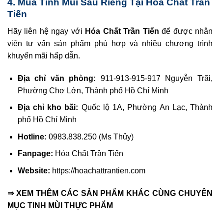
4. Mua Tinh Mùi Sầu Riêng Tại Hóa Chất Trần
Tiến
Hãy liên hệ ngay với
Hóa Chất Trần Tiến
để được nhân
viên tư vấn sản phẩm phù hợp và nhiều chương trình
khuyến mãi hấp dẫn.
Địa chỉ văn phòng:
911-913-915-917 Nguyễn Trãi,
Phường Chợ Lớn, Thành phố Hồ Chí Minh
Địa chỉ kho bãi:
Quốc lộ 1A, Phường An Lạc, Thành
phố Hồ Chí Minh
Hotline:
0983.838.250 (Ms Thủy)
Fanpage:
Hóa Chất Trần Tiến
Website:
https://hoachattrantien.com
⇒ XEM THÊM CÁC SẢN PHẨM KHÁC CÙNG CHUYÊN
MỤC
TINH MÙI THỰC PHẨM