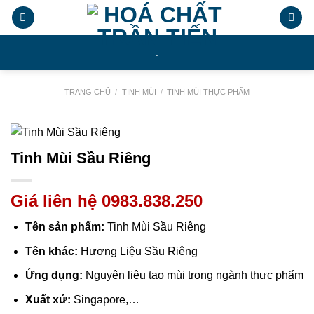
Chuyển
đến
nội
.
dung
TRANG CHỦ
/
TINH MÙI
/
TINH MÙI THỰC PHẨM
Tinh Mùi Sầu Riêng
Giá liên hệ 0983.838.250
Tên sản phẩm:
Tinh Mùi Sầu Riêng
Tên khác:
Hương Liệu Sầu Riêng
Ứng dụng:
Nguyên liệu tạo mùi trong ngành thực phẩm
Xuất xứ:
Singapore,…