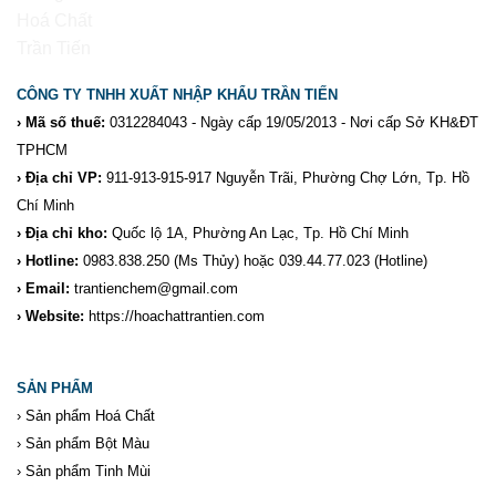
CÔNG TY TNHH XUẤT NHẬP KHẨU TRẦN TIẾN
› Mã số thuế:
0312284043 - Ngày cấp 19/05/2013 - Nơi cấp Sở KH&ĐT
TPHCM
› Địa chỉ VP:
911-913-915-917 Nguyễn Trãi, Phường Chợ Lớn, Tp. Hồ
Chí Minh
› Địa chỉ kho:
Quốc lộ 1A, Phường An Lạc, Tp. Hồ Chí Minh
› Hotline:
0983.838.250
(Ms Thủy) hoặc 039.44.77.023
(Hotline)
› Email:
trantienchem@gmail.com
› Website:
https://hoachattrantien.com
SẢN PHẨM
›
Sản phẩm Hoá Chất
›
Sản phẩm Bột Màu
›
Sản phẩm Tinh Mùi