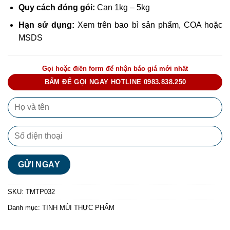
Quy cách đóng gói:
Can 1kg – 5kg
Hạn sử dụng:
Xem trên bao bì sản phẩm, COA hoặc
MSDS
Gọi hoặc điền form để nhận báo giá mới nhất
BẤM ĐỂ GỌI NGAY HOTLINE 0983.838.250
SKU:
TMTP032
Danh mục:
TINH MÙI THỰC PHẨM