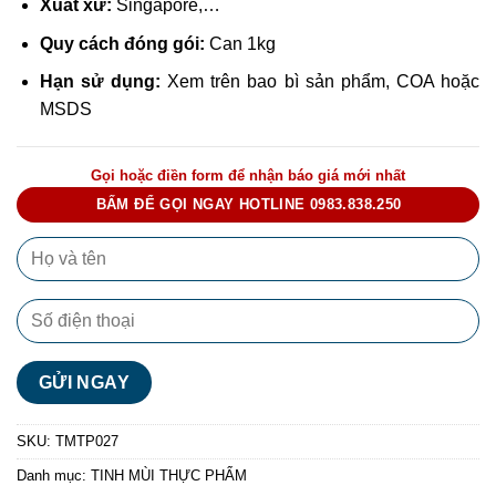
Xuất xứ:
Singapore,…
Quy cách đóng gói:
Can 1kg
Hạn sử dụng:
Xem trên bao bì sản phẩm, COA hoặc
MSDS
Gọi hoặc điền form để nhận báo giá mới nhất
BẤM ĐỂ GỌI NGAY HOTLINE 0983.838.250
SKU:
TMTP027
Danh mục:
TINH MÙI THỰC PHẨM