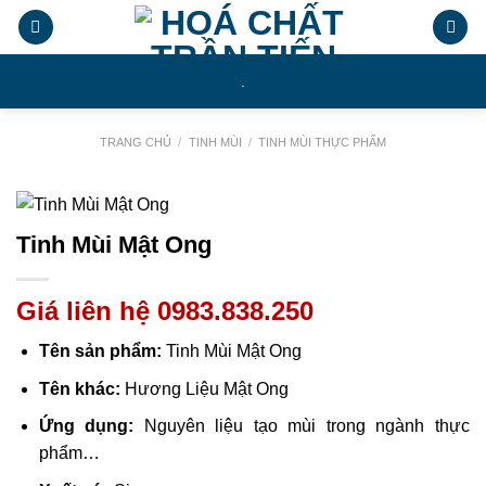
Chuyển
đến
nội
.
dung
TRANG CHỦ
/
TINH MÙI
/
TINH MÙI THỰC PHẨM
Tinh Mùi Mật Ong
Giá liên hệ 0983.838.250
Tên sản phẩm:
Tinh Mùi Mật Ong
Tên khác:
Hương Liệu Mật Ong
Ứng dụng:
Nguyên liệu tạo mùi trong ngành thực
phẩm…