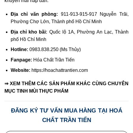
khuyến mãi hấp dẫn.
Địa chỉ văn phòng:
911-913-915-917 Nguyễn Trãi,
Phường Chợ Lớn, Thành phố Hồ Chí Minh
Địa chỉ kho bãi:
Quốc lộ 1A, Phường An Lạc, Thành
phố Hồ Chí Minh
Hotline:
0983.838.250 (Ms Thủy)
Fanpage:
Hóa Chất Trần Tiến
Website:
https://hoachattrantien.com
⇒ XEM THÊM CÁC SẢN PHẨM KHÁC CÙNG CHUYÊN
MỤC
TINH MÙI THỰC PHẨM
ĐĂNG KÝ TƯ VẤN MUA HÀNG TẠI HOÁ
CHẤT TRẦN TIẾN