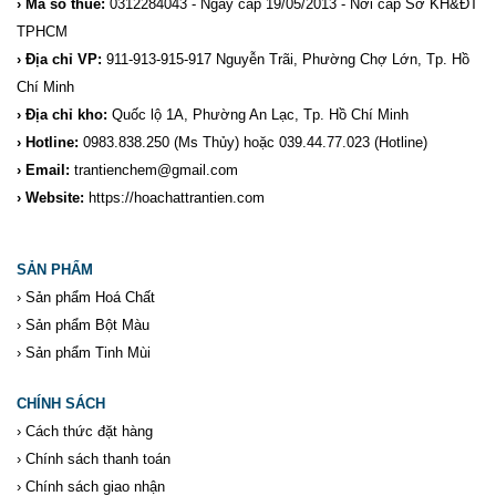
› Mã số thuế:
0312284043 - Ngày cấp 19/05/2013 - Nơi cấp Sở KH&ĐT
TPHCM
› Địa chỉ VP:
911-913-915-917 Nguyễn Trãi, Phường Chợ Lớn, Tp. Hồ
Chí Minh
› Địa chỉ kho:
Quốc lộ 1A, Phường An Lạc, Tp. Hồ Chí Minh
› Hotline:
0983.838.250
(Ms Thủy) hoặc 039.44.77.023
(Hotline)
› Email:
trantienchem@gmail.com
› Website:
https://hoachattrantien.com
SẢN PHẨM
›
Sản phẩm Hoá Chất
›
Sản phẩm Bột Màu
›
Sản phẩm Tinh Mùi
CHÍNH SÁCH
›
Cách thức đặt hàng
›
Chính sách thanh toán
›
Chính sách giao nhận