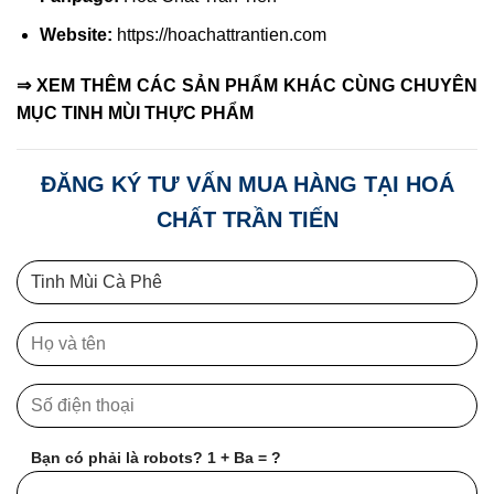
Website:
https://hoachattrantien.com
⇒ XEM THÊM CÁC SẢN PHẨM KHÁC CÙNG CHUYÊN
MỤC
TINH MÙI THỰC PHẨM
ĐĂNG KÝ TƯ VẤN MUA HÀNG TẠI HOÁ
CHẤT TRẦN TIẾN
Bạn có phải là robots? 1 + Ba = ?