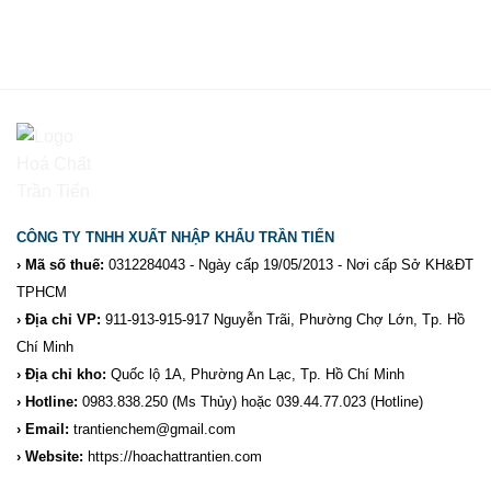
CÔNG TY TNHH XUẤT NHẬP KHẨU TRẦN TIẾN
› Mã số thuế:
0312284043 - Ngày cấp 19/05/2013 - Nơi cấp Sở KH&ĐT
TPHCM
› Địa chỉ VP:
911-913-915-917 Nguyễn Trãi, Phường Chợ Lớn, Tp. Hồ
Chí Minh
› Địa chỉ kho:
Quốc lộ 1A, Phường An Lạc, Tp. Hồ Chí Minh
› Hotline:
0983.838.250
(Ms Thủy) hoặc 039.44.77.023
(Hotline)
› Email:
trantienchem@gmail.com
› Website:
https://hoachattrantien.com