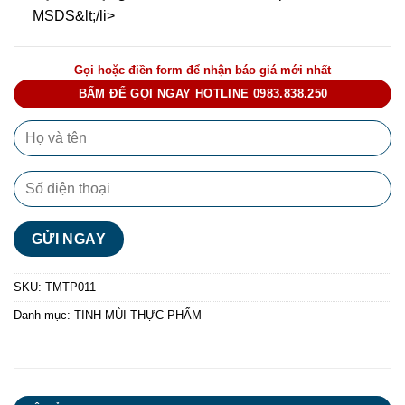
MSDS&lt;/li>
Gọi hoặc điền form để nhận báo giá mới nhất
BẤM ĐỂ GỌI NGAY HOTLINE 0983.838.250
SKU:
TMTP011
Danh mục:
TINH MÙI THỰC PHẨM