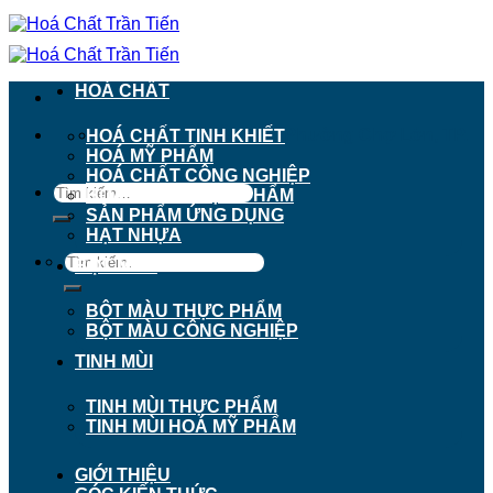
Chuyển
đến
nội
dung
HOÁ CHẤT
911 - 913 Nguyễn Trãi, Phường Chợ Lớn, TP.
HOÁ CHẤT TINH KHIẾT
Hồ Chí Minh
HOÁ MỸ PHẨM
HOÁ CHẤT CÔNG NGHIỆP
Tìm
HOÁ CHẤT THỰC PHẨM
kiếm:
SẢN PHẨM ỨNG DỤNG
HẠT NHỰA
Tìm
BỘT MÀU
kiếm:
BỘT MÀU THỰC PHẨM
BỘT MÀU CÔNG NGHIỆP
TINH MÙI
TINH MÙI THỰC PHẨM
TINH MÙI HOÁ MỸ PHẨM
GIỚI THIỆU