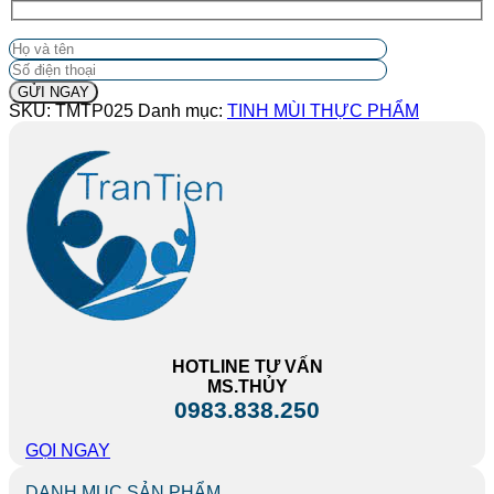
SKU:
TMTP025
Danh mục:
TINH MÙI THỰC PHẨM
HOTLINE TƯ VẤN
MS.THỦY
0983.838.250
GỌI NGAY
DANH MỤC SẢN PHẨM