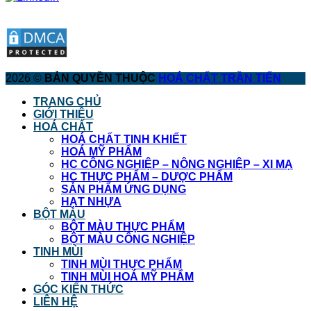
2026 ©
BẢN QUYỀN THUỘC
HOÁ CHẤT TRẦN TIẾN
TRANG CHỦ
GIỚI THIỆU
HOÁ CHẤT
HOÁ CHẤT TINH KHIẾT
HOÁ MỸ PHẨM
HC CÔNG NGHIỆP – NÔNG NGHIỆP – XI MẠ
HC THỰC PHẨM – DƯỢC PHẨM
SẢN PHẨM ỨNG DỤNG
HẠT NHỰA
BỘT MÀU
BỘT MÀU THỰC PHẨM
BỘT MÀU CÔNG NGHIỆP
TINH MÙI
TINH MÙI THỰC PHẨM
TINH MÙI HOÁ MỸ PHẨM
GÓC KIẾN THỨC
LIÊN HỆ