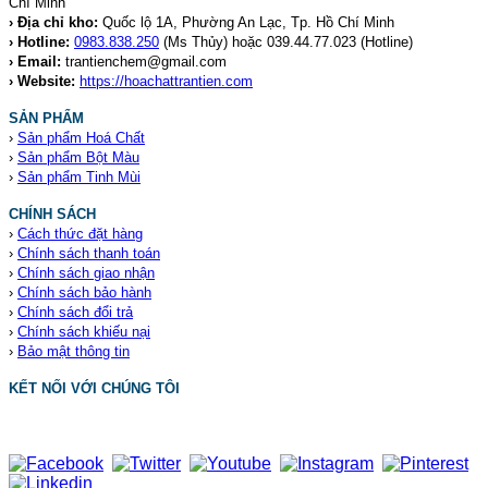
Chí Minh
› Địa chỉ kho:
Quốc lộ 1A, Phường An Lạc, Tp. Hồ Chí Minh
› Hotline:
0983.838.250
(Ms Thủy) hoặc 039.44.77.023
(Hotline)
› Email:
trantienchem@gmail.com
› Website:
https://hoachattrantien.com
SẢN PHẨM
›
Sản phẩm Hoá Chất
›
Sản phẩm Bột Màu
›
Sản phẩm Tinh Mùi
CHÍNH SÁCH
›
Cách thức đặt hàng
›
Chính sách thanh toán
›
Chính sách giao nhận
›
Chính sách bảo hành
›
Chính sách đổi trả
›
Chính sách khiếu nại
›
Bảo mật thông tin
KẾT NỐI VỚI CHÚNG TÔI