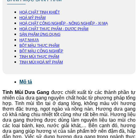
HOÁ CHẤT TINH KHIẾT
HOÁ MỸ PHẨM
HOÁ CHẤT CÔNG NGHIỆP - NÔNG NGHIỆP - XI MẠ
HOÁ CHẤT THỰC PHẨM - DƯỢC PHẨM
SẢN PHẨM ỨNG DỤNG
HẠT NHỰA
BỘT MÀU THỰC PHẨM
BỘT MÀU CÔNG NGHIỆP
TINH MÙI THỰC PHẨM
TINH MÙI HOÁ MỸ PHẨM
Mô tả
Tinh Mùi Dưa Gang
được chiết xuất từ các thành phần tự
nhiên của dưa gang nguyên chất hoặc từ phương pháp tổng
hợp. Tinh mùi tồn tại ở dạng lỏng, không màu với hương
thơm đặc trưng, ngọt ngào và nồng nàn. Hương dưa gang
có khả năng chịu nhiệt tốt cũng như rất bền mùi. Hương liệu
dưa gang thường được dùng làm nguyên liệu tạo mùi cho
các loại bánh, kẹo, nước giải khát,… Bên cạnh đó, hương
dưa gang giúp hương vị của sản phẩm trở nên đậm đà, hấp
dẫn hơn. Việc sử dụng hương dưa gang trong ngành thực