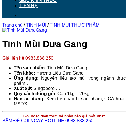
GÓC KIẾN THỨC
LIÊN HỆ
.
Trang chủ
/
TINH MÙI
/
TINH MÙI THỰC PHẨM
Tinh Mùi Dưa Gang
Giá liên hệ 0983.838.250
Tên sản phẩm:
Tinh Mùi Dưa Gang
Tên khác:
Hương Liệu Dưa Gang
Ứng dụng:
Nguyên liệu tạo mùi trong ngành thực
phẩm…
Xuất xứ:
Singapore,…
Quy cách đóng gói:
Can 1kg – 20kg
Hạn sử dụng:
Xem trên bao bì sản phẩm, COA hoặc
MSDS
Gọi hoặc điền form để nhận báo giá mới nhất
BẤM ĐỂ GỌI NGAY HOTLINE 0983.838.250