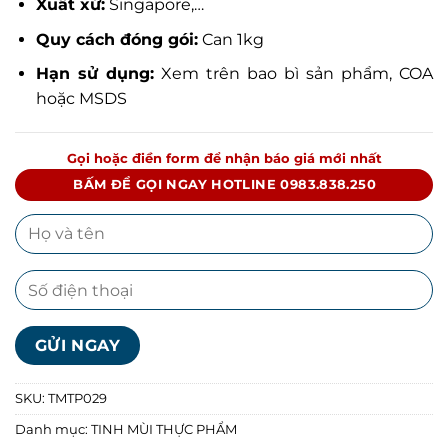
Xuất xứ:
Singapore,…
Quy cách đóng gói:
Can 1kg
Hạn sử dụng:
Xem trên bao bì sản phẩm, COA
hoặc MSDS
Gọi hoặc điền form để nhận báo giá mới nhất
BẤM ĐỂ GỌI NGAY HOTLINE 0983.838.250
SKU:
TMTP029
Danh mục:
TINH MÙI THỰC PHẨM