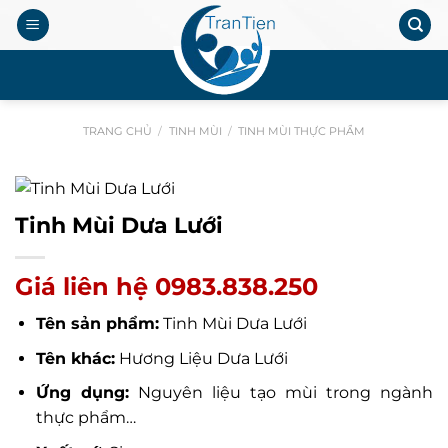
Chuyển
đến
nội
.
dung
TRANG CHỦ
/
TINH MÙI
/
TINH MÙI THỰC PHẨM
Tinh Mùi Dưa Lưới
Giá liên hệ 0983.838.250
Tên sản phẩm:
Tinh Mùi Dưa Lưới
Tên khác:
Hương Liệu Dưa Lưới
Ứng dụng:
Nguyên liệu tạo mùi trong ngành
thực phẩm…