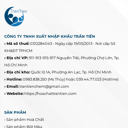
CÔNG TY TNHH XUẤT NHẬP KHẨU TRẦN TIẾN
› Mã số thuế:
0312284043 - Ngày cấp 19/05/2013 - Nơi cấp Sở
KH&ĐT TPHCM
› Địa chỉ VP:
911-913-915-917 Nguyễn Trãi, Phường Chợ Lớn, Tp.
Hồ Chí Minh
› Địa chỉ kho:
Quốc lộ 1A, Phường An Lạc, Tp. Hồ Chí Minh
› Hotline:
0983.838.250
(Ms Thủy) hoặc 039.44.77.023
(Hotline)
› Email:
trantienchem@gmail.com
› Website:
https://hoachattrantien.com
SẢN PHẨM
›
Sản phẩm Hoá Chất
›
Sản phẩm Bột Màu