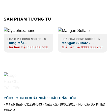
SẢN PHẨM TƯƠNG TỰ
HOÁ CHẤT CÔNG NGHIỆP - NÔNG NGHIỆP - XI MẠ
HOÁ CHẤT CÔNG NGHIỆP - NÔNG NGHIỆP - XI MẠ
Dung Môi
Mangan Sulfate -
Giá liên hệ 0983.838.250
Giá liên hệ 0983.838.250
Cyclohexanone
Manganese Sulphate
CÔNG TY TNHH XUẤT NHẬP KHẨU TRẦN TIẾN
› Mã số thuế:
0312284043 - Ngày cấp 19/05/2013 - Nơi cấp Sở KH&ĐT
TPHCM