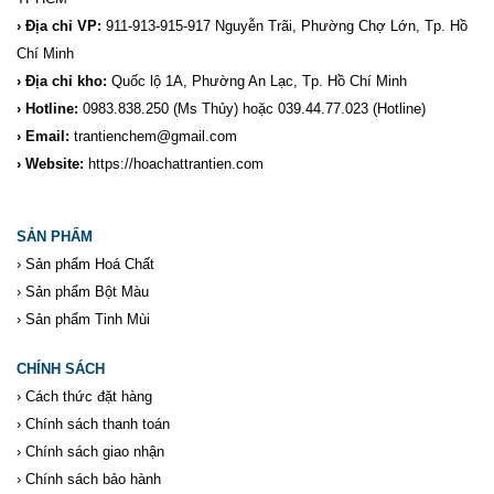
› Địa chỉ VP:
911-913-915-917 Nguyễn Trãi, Phường Chợ Lớn, Tp. Hồ
Chí Minh
› Địa chỉ kho:
Quốc lộ 1A, Phường An Lạc, Tp. Hồ Chí Minh
› Hotline:
0983.838.250
(Ms Thủy) hoặc 039.44.77.023
(Hotline)
› Email:
trantienchem@gmail.com
› Website:
https://hoachattrantien.com
SẢN PHẨM
›
Sản phẩm Hoá Chất
›
Sản phẩm Bột Màu
›
Sản phẩm Tinh Mùi
CHÍNH SÁCH
›
Cách thức đặt hàng
›
Chính sách thanh toán
›
Chính sách giao nhận
›
Chính sách bảo hành