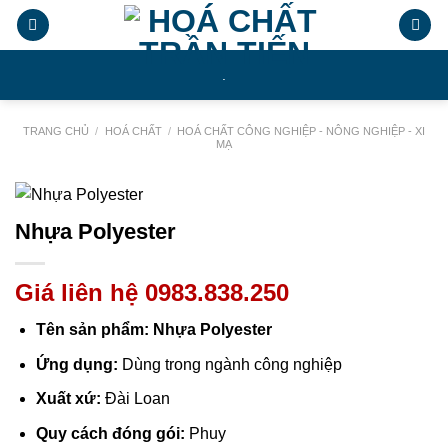
Chuyển
đến
nội
.
dung
TRANG CHỦ
/
HOÁ CHẤT
/
HOÁ CHẤT CÔNG NGHIỆP - NÔNG NGHIỆP - XI
MẠ
Nhựa Polyester
Giá liên hệ 0983.838.250
Tên sản phẩm: Nhựa Polyester
Ứng dụng:
Dùng trong ngành công nghiệp
Xuất xứ:
Đài Loan
Quy cách đóng gói:
Phuy