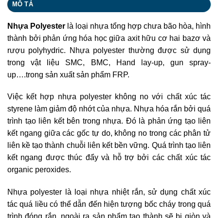
MÔ TẢ
Nhựa Polyester
là loại nhựa tổng hợp chưa bão hòa, hình
thành bởi phản ứng hóa học giữa axit hữu cơ hai bazơ và
rượu polyhydric. Nhựa polyester thường được sử dụng
trong vật liệu SMC, BMC, Hand lay-up, gun spray-
up….trong sản xuất sản phẩm FRP.
Việc kết hợp nhựa polyester không no với chất xúc tác
styrene làm giảm độ nhớt của nhựa. Nhựa hóa rắn bởi quá
trình tạo liên kết bên trong nhựa. Đó là phản ứng tạo liên
kết ngang giữa các gốc tự do, không no trong các phân tử
liên kề tạo thành chuỗi liên kết bền vững. Quá trình tạo liên
kết ngang được thúc đẩy và hỗ trợ bởi các chất xúc tác
organic peroxides.
Nhựa polyester là loại nhựa nhiệt rắn, sử dụng chất xúc
tác quá liều có thể dẫn đến hiện tượng bốc cháy trong quá
trình đóng rắn, ngoài ra sản phẩm tạo thành sẽ bị giòn và