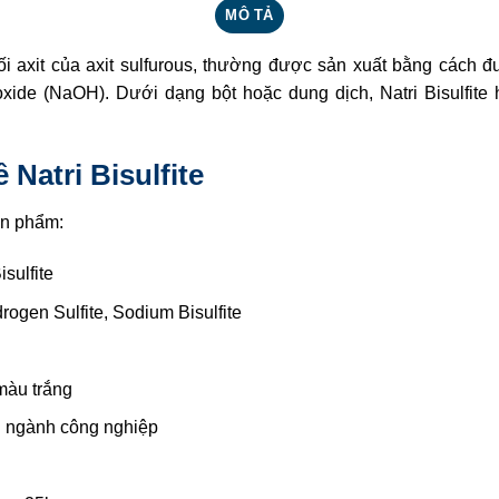
MÔ TẢ
i axit của axit sulfurous, thường được sản xuất bằng cách đ
oxide (NaOH). Dưới dạng bột hoặc dung dịch, Natri Bisulfite 
 Natri Bisulfite
ản phẩm:
isulfite
ogen Sulfite, Sodium Bisulfite
màu trắng
 ngành công nghiệp