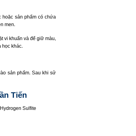
ước hoặc sản phẩm có chứa
ên men.
t vi khuẩn và để giữ màu,
a học khác.
 vào sản phẩm. Sau khi sử
ần Tiến