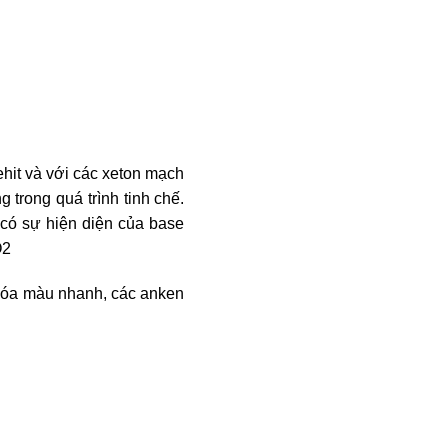
hit và với các xeton mạch
 trong quá trình tinh chế.
i có sự hiện diện của base
O2
 hóa màu nhanh, các anken