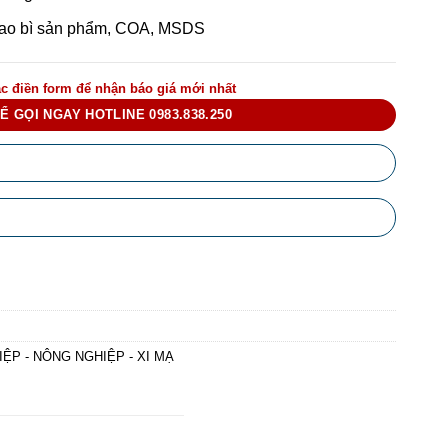
ao bì sản phẩm, COA, MSDS
c điền form để nhận báo giá mới nhất
Ể GỌI NGAY HOTLINE 0983.838.250
ỆP - NÔNG NGHIỆP - XI MẠ