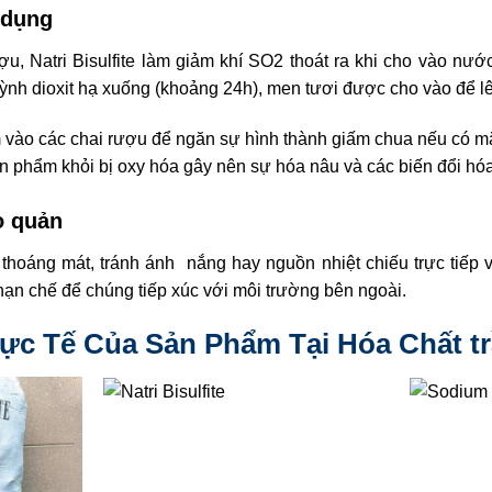
 dụng
u, Natri Bisulfite làm giảm khí SO2 thoát ra khi cho vào n
ỳnh dioxit hạ xuống (khoảng 24h), men tươi được cho vào để l
vào các chai rượu để ngăn sự hình thành giấm chua nếu có mặ
n phẩm khỏi bị oxy hóa gây nên sự hóa nâu và các biến đổi hó
o quản
thoáng mát, tránh ánh nắng hay nguồn nhiệt chiếu trực tiếp
hạn chế để chúng tiếp xúc với môi trường bên ngoài.
ực Tế Của Sản Phẩm Tại Hóa Chất tr