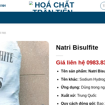
Tìm
MINH
kiế
XI MẠ
Natri Bisulfite
Giá liên hệ 0983.8
Tên sản phẩm: Natri Bisu
Tên khác:
Sodium Hydroge
Ứng dụng:
Dùng trong ng
Xuất xứ:
Trung Quốc
Quy cách đóng gói:
Bao 