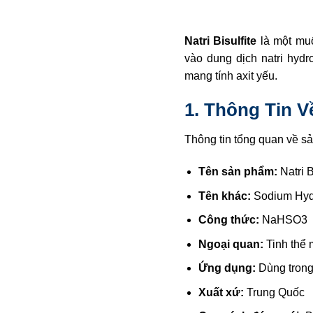
Natri Bisulfite
là một muố
vào dung dịch natri hydr
mang tính axit yếu.
1.
Thông Tin Về
Thông tin tổng quan về s
Tên sản phẩm:
Natri B
Tên khác:
Sodium Hydr
Công thức:
NaHSO3
Ngoại quan:
Tinh thể 
Ứng dụng:
Dùng trong
Xuất xứ:
Trung Quốc