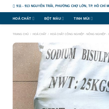
Chuyển
911 - 913 NGUYỄN TRÃI, PHƯỜNG CHỢ LỚN, TP. HỒ CHÍ 
đến
nội
HOÁ CHẤT
BỘT MÀU
TINH MÙI
dung
TRANG CHỦ
/
HOÁ CHẤT
/
HOÁ CHẤT CÔNG NGHIỆP - NÔNG NGHIỆP - 