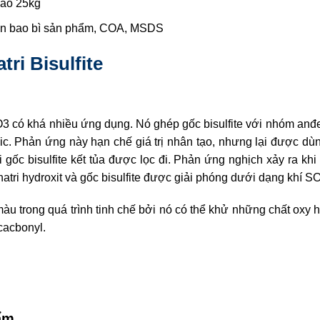
ao 25kg
n bao bì sản phẩm, COA, MSDS
tri Bisulfite
có khá nhiều ứng dụng. Nó ghép gốc bisulfite với nhóm anđe
nic. Phản ứng này hạn chế giá trị nhân tạo, nhưng lại được dùng
gốc bisulfite kết tủa được lọc đi. Phản ứng nghịch xảy ra kh
natri hydroxit và gốc bisulfite được giải phóng dưới dạng khí S
àu trong quá trình tinh chế bởi nó có thể khử những chất oxy
cacbonyl.
ẩm