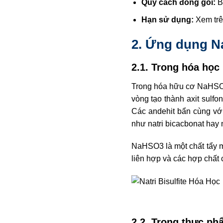
Quy cách đóng gói:
B
Hạn sử dụng:
Xem trê
2.
Ứng dụng
Na
2.1. Trong hóa học
Trong hóa hữu cơ NaHSO3 
vòng tạo thành axit sulfo
Các andehit bẩn cùng với 
như natri bicacbonat hay 
NaHSO3 là một chất tẩy m
liên hợp và các hợp chất 
2.2. Trong thực ph