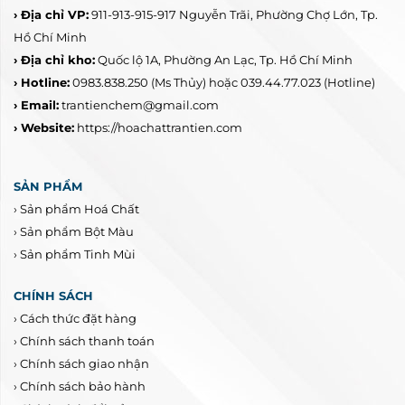
› Địa chỉ VP:
911-913-915-917 Nguyễn Trãi, Phường Chợ Lớn, Tp.
Hồ Chí Minh
› Địa chỉ kho:
Quốc lộ 1A, Phường An Lạc, Tp. Hồ Chí Minh
› Hotline:
0983.838.250
(Ms Thủy) hoặc 039.44.77.023
(Hotline)
› Email:
trantienchem@gmail.com
› Website:
https://hoachattrantien.com
SẢN PHẨM
›
Sản phẩm Hoá Chất
›
Sản phẩm Bột Màu
›
Sản phẩm Tinh Mùi
CHÍNH SÁCH
›
Cách thức đặt hàng
›
Chính sách thanh toán
›
Chính sách giao nhận
›
Chính sách bảo hành