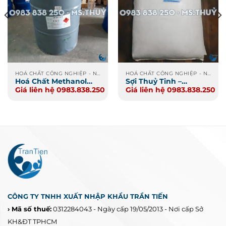
HOÁ CHẤT CÔNG NGHIỆP - NÔNG NGHIỆP - XI MẠ
HOÁ CHẤT CÔNG NGHIỆP - NÔNG NGHIỆP - XI MẠ
Hoá Chất Methanol
Sợi Thuỷ Tinh –
Giá liên hệ 0983.838.250
Giá liên hệ 0983.838.250
CH3OH
Fiberglass
CÔNG TY TNHH XUẤT NHẬP KHẨU TRẦN TIẾN
› Mã số thuế:
0312284043 - Ngày cấp 19/05/2013 - Nơi cấp Sở
KH&ĐT TPHCM