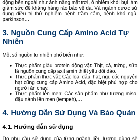
động bên ngoài như ánh nắng mặt trời, ô nhiễm khói bụi làm
giảm sức đề kháng hàng rào bảo vệ da. Và ngành dược sử
dụng điều trị thử nghiệm bệnh trầm cảm, bệnh khó ngủ,
parkinson…
3. Nguồn Cung Cấp Amino Acid Tự
Nhiên
Một số nguồn tự nhiên phổ biến như:
Thực phẩm giàu protein động vật: Thịt, cá, trứng, sữa
là nguồn cung cấp axit amin thiết yếu dồi dào.
Thực phẩm thực vật: Các loại đậu, hạt, ngũ cốc nguyên
hạt cũng cung cấp Amino Acid, đặc biệt phù hợp cho
người ăn chay.
Thực phẩm lên men: Các sản phẩm như tương miso,
đậu nành lên men (tempeh),…
4. Hướng Dẫn Sử Dụng Và Bảo Quản
4.1. Hướng dẫn sử dụng
Do nhu cầu sử dụng của từng ngành liều lượng dùng sẽ