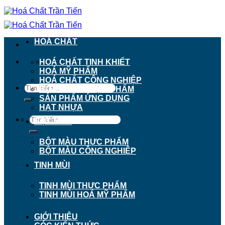
Chuyển
đến
nội
dung
HOÁ CHẤT
911 - 913 Nguyễn Trãi, Phường Chợ Lớn, TP.
HOÁ CHẤT TINH KHIẾT
Hồ Chí Minh
HOÁ MỸ PHẨM
HOÁ CHẤT CÔNG NGHIỆP
Tìm
HOÁ CHẤT THỰC PHẨM
kiếm:
SẢN PHẨM ỨNG DỤNG
HẠT NHỰA
Tìm
BỘT MÀU
kiếm:
BỘT MÀU THỰC PHẨM
BỘT MÀU CÔNG NGHIỆP
TINH MÙI
TINH MÙI THỰC PHẨM
TINH MÙI HOÁ MỸ PHẨM
GIỚI THIỆU