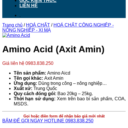
GÓC KIẾN THỨC
LIÊN HỆ
.
Trang chủ
/
HOÁ CHẤT
/
HOÁ CHẤT CÔNG NGHIỆP -
NÔNG NGHIỆP - XI MẠ
Amino Acid (Axit Amin)
Giá liên hệ 0983.838.250
Tên sản phẩm:
Amino Aicd
Tên gọi khác:
Axit Amin
Ứng dụng:
Dùng trong công – nông nghiệp…
Xuất xứ:
Trung Quốc
Quy cách đóng gói:
Bao 20kg – 25kg.
Thời hạn sử dụng:
Xem trên bao bì sản phẩm, COA,
MSDS.
Gọi hoặc điền form để nhận báo giá mới nhất
BẤM ĐỂ GỌI NGAY HOTLINE 0983.838.250