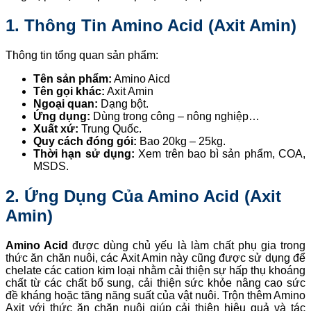
1. Thông Tin Amino Acid (Axit Amin)
Thông tin tổng quan sản phẩm:
Tên sản phẩm:
Amino Aicd
Tên gọi khác:
Axit Amin
Ngoại quan:
Dạng bột.
Ứng dụng:
Dùng trong công – nông nghiệp…
Xuất xứ:
Trung Quốc.
Quy cách đóng gói:
Bao 20kg – 25kg.
Thời hạn sử dụng:
Xem trên bao bì sản phẩm, COA,
MSDS.
2. Ứng Dụng Của Amino Acid (Axit
Amin)
Amino Acid
được dùng chủ yếu là làm chất phụ gia trong
thức ăn chăn nuôi, các Axit Amin này cũng được sử dụng để
chelate các cation kim loại nhằm cải thiện sự hấp thụ khoáng
chất từ các chất bổ sung, cải thiện sức khỏe nâng cao sức
đề kháng hoặc tăng năng suất của vật nuôi. Trộn thêm Amino
Axit với thức ăn chăn nuôi giúp cải thiện hiệu quả và tác