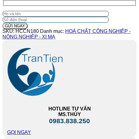
SKU:
HCCN180
Danh mục:
HOÁ CHẤT CÔNG NGHIỆP -
NÔNG NGHIỆP - XI MẠ
HOTLINE TƯ VẤN
MS.THỦY
0983.838.250
GỌI NGAY