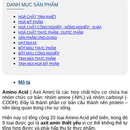
DANH MỤC SẢN PHẨM
HOÁ CHẤT TINH KHIẾT
HOÁ MỸ PHẨM
HOÁ CHẤT CÔNG NGHIỆP - NÔNG NGHIỆP - XI MẠ
HOÁ CHẤT THỰC PHẨM - DƯỢC PHẨM
SẢN PHẨM ỨNG DỤNG
HẠT NHỰA
BỘT MÀU THỰC PHẨM
BỘT MÀU CÔNG NGHIỆP
TINH MÙI THỰC PHẨM
TINH MÙI HOÁ MỸ PHẨM
Mô tả
Amino Acid
( Axit Amin) là các hợp chất hữu cơ chứa hai
nhóm chức cơ bản: nhóm amine (-NH₂) và nhóm carboxyl (-
COOH). Đây là thành phần cơ bản cấu thành nên protein –
nền tảng quan trọng cho sự sống.
Hiện nay có tổng cộng 20 loại Amino Acid phổ biến, trong đó
9 loại được gọi là
axit amin thiết yếu
vì cơ thể không thể tự
tổng hợp được và phải hấp thụ từ thực phẩm.