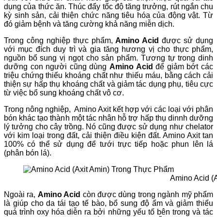
dụng của thức ăn. Thúc đẩy tốc độ tăng trưởng, rút ​​ngắn chu
kỳ sinh sản, cải thiện chức năng tiêu hóa của động vật. Từ
đó giảm bệnh và tăng cường khả năng miễn dịch.
Trong công nghiệp thực phẩm,
Amino Acid
được sử dụng
với mục đích duy trì và gia tăng hương vị cho thực phẩm,
nguồn bổ sung vị ngọt cho sản phẩm. Tương tự trong dinh
dưỡng con người cũng dùng
Amino Acid
để giảm bớt các
triệu chứng thiếu khoáng chất như thiếu máu, bằng cách cải
thiện sự hấp thụ khoáng chất và giảm tác dụng phụ, tiêu cực
từ việc bổ sung khoáng chất vô cơ.
Trong nông nghiệp, Amino Axit kết hợp với các loại với phân
bón khác tạo thành một tác nhân hỗ trợ hấp thụ dinnh dưỡng
lý tưởng cho cây trồng. Nó cũng được sử dụng như chelator
với kim loại trong đất, cải thiện điều kiện đất. Amino Axit tan
100% có thể sử dụng để tưới trực tiếp hoặc phun lên lá
(phân bón lá).
Amino Acid (
Ngoài ra,
Amino Acid
còn được dùng trong ngành mỹ phẩm
là giúp cho da tái tạo tế bào, bổ sung độ ẩm và giảm thiểu
quá trình oxy hóa diễn ra bởi những yếu tố bên trong và tác