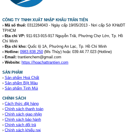
CÔNG TY TNHH XUẤT NHẬP KHẨU TRẦN TIẾN
› Mã số thuế:
0312284043 - Ngày cấp 19/05/2013 - Nơi cấp Sở KH&ĐT
TPHCM
› Địa chỉ VP:
911-913-915-917 Nguyễn Trãi, Phường Chợ Lớn, Tp. Hồ
Chí Minh
› Địa chỉ kho:
Quốc lộ 1A, Phường An Lạc, Tp. Hồ Chí Minh
› Hotline:
0983.838.250
(Ms Thủy) hoặc 039.44.77.023
(Hotline)
› Email:
trantienchem@gmail.com
› Website:
https://hoachattrantien.com
SẢN PHẨM
›
Sản phẩm Hoá Chất
›
Sản phẩm Bột Màu
›
Sản phẩm Tinh Mùi
CHÍNH SÁCH
›
Cách thức đặt hàng
›
Chính sách thanh toán
›
Chính sách giao nhận
›
Chính sách bảo hành
›
Chính sách đổi trả
›
Chính sách khiếu nại