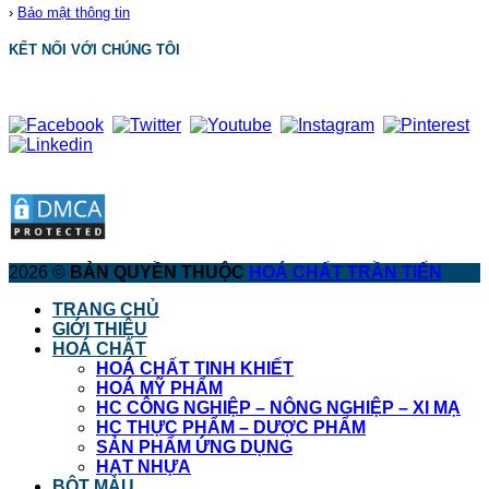
›
Bảo mật thông tin
KẾT NỐI VỚI CHÚNG TÔI
2026 ©
BẢN QUYỀN THUỘC
HOÁ CHẤT TRẦN TIẾN
TRANG CHỦ
GIỚI THIỆU
HOÁ CHẤT
HOÁ CHẤT TINH KHIẾT
HOÁ MỸ PHẨM
HC CÔNG NGHIỆP – NÔNG NGHIỆP – XI MẠ
HC THỰC PHẨM – DƯỢC PHẨM
SẢN PHẨM ỨNG DỤNG
HẠT NHỰA
BỘT MÀU