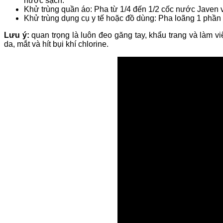
nước sạch.
Khử trùng quần áo: Pha từ 1/4 đến 1/2 cốc nước Javen và
Khử trùng dụng cụ y tế hoặc đồ dùng: Pha loãng 1 phần
Lưu ý:
quan trọng là luôn đeo găng tay, khẩu trang và làm v
da, mắt và hít bụi khí chlorine.