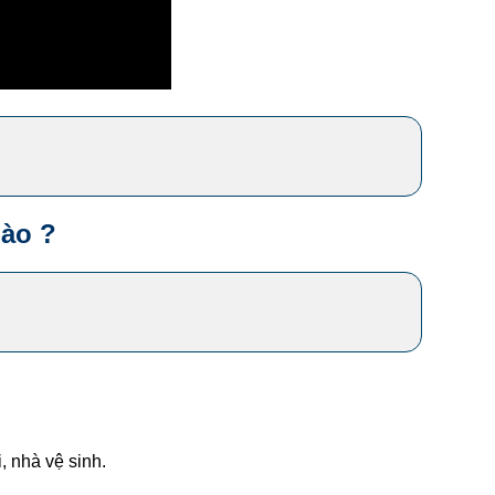
ào ?
 nhà vệ sinh.