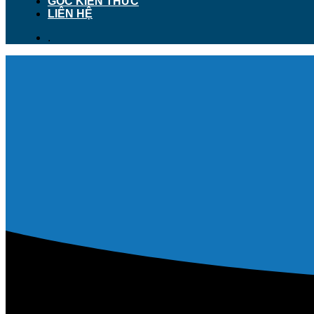
GÓC KIẾN THỨC
LIÊN HỆ
.