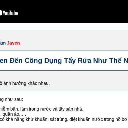
hẩm
Javen
en Đến Công Dụng Tẩy Rửa Như Thế N
độ ảnh hưởng khác nhau.
ng như sau:
ễm bẩn, làm trong nước và tẩy sàn nhà.
i, quần áo,….
khả năng khử khuẩn, sát trùng, diệt khuẩn nước trong hồ bơi,