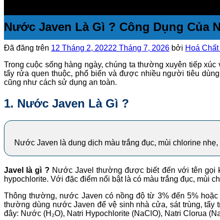
Nước Javen Là Gì ? Công Dụng Của 
Đã đăng trên
12 Tháng 2, 2022
2 Tháng 7, 2026
bởi
Hoá Chất 
Trong cuộc sống hàng ngày, chúng ta thường xuyên tiếp xúc v
tẩy rửa quen thuộc, phổ biến và được nhiều người tiêu dùng
cũng như cách sử dụng an toàn.
1. Nước Javen Là Gì ?
Nước Javen là dung dịch màu trắng đục, mùi chlorine nhẹ, 
Javel là gì ?
Nước Javel thường được biết đến với tên gọi k
hypochlorite. Với đặc điểm nổi bật là có màu trắng đục, mùi c
Thông thường, nước Javen có nồng độ từ 3% đến 5% hoặc ca
thường dùng nước Javen để vệ sinh nhà cửa, sát trùng, tẩy 
đây: Nước (H₂O), Natri Hypochlorite (NaClO), Natri Clorua (N