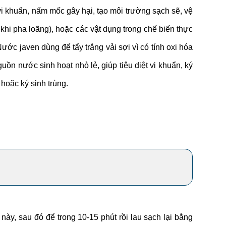
vi khuẩn, nấm mốc gây hại, tạo môi trường sạch sẽ, vệ
khi pha loãng), hoặc các vật dụng trong chế biến thực
N
ước javen dùng để tẩy trắng vải sợi vì có tính oxi hóa
n nước sinh hoạt nhỏ lẻ, giúp tiêu diệt vi khuẩn, ký
oặc ký sinh trùng.
y, sau đó để trong 10-15 phút rồi lau sạch lại bằng