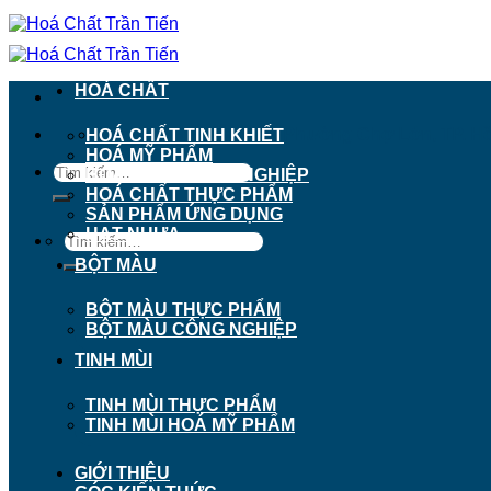
Chuyển
đến
nội
dung
HOÁ CHẤT
911 - 913 Nguyễn Trãi, Phường Chợ Lớn, TP. H
HOÁ CHẤT TINH KHIẾT
HOÁ MỸ PHẨM
Tìm
HOÁ CHẤT CÔNG NGHIỆP
kiếm:
HOÁ CHẤT THỰC PHẨM
SẢN PHẨM ỨNG DỤNG
HẠT NHỰA
Tìm
kiếm:
BỘT MÀU
BỘT MÀU THỰC PHẨM
BỘT MÀU CÔNG NGHIỆP
TINH MÙI
TINH MÙI THỰC PHẨM
TINH MÙI HOÁ MỸ PHẨM
GIỚI THIỆU