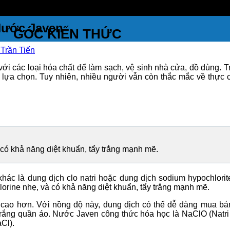
Nước Javen
GÓC KIẾN THỨC
Trần Tiến
ới các loại hóa chất để làm sạch, vệ sinh nhà cửa, đồ dùng. 
 lựa chọn. Tuy nhiên, nhiều người vẫn còn thắc mắc về thực 
có khả năng diệt khuẩn, tẩy trắng mạnh mẽ.
hác là dung dịch clo natri hoặc dung dịch sodium hypochlorit
hlorine nhẹ, và có khả năng diệt khuẩn, tẩy trắng mạnh mẽ.
o hơn. Với nồng độ này, dung dịch có thể dễ dàng mua bán t
trắng quần áo. Nước Javen công thức hóa học là NaClO (Natri 
aCl).