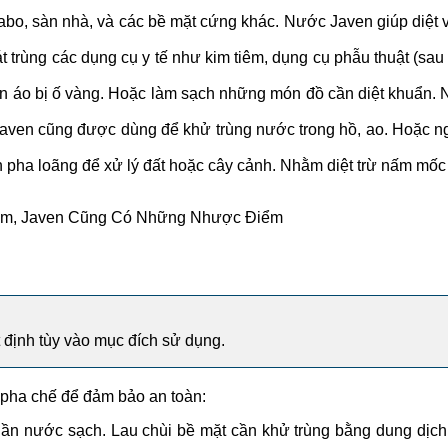
vabo, sàn nhà, và các bề mặt cứng khác. Nước Javen giúp diệt 
 trùng các dụng cụ y tế như kim tiêm, dụng cụ phẫu thuật (sau 
n áo bị ố vàng. Hoặc làm sạch những món đồ cần diệt khuẩn. 
aven cũng được dùng để khử trùng nước trong hồ, ao. Hoặc nguồ
ha loãng để xử lý đất hoặc cây cảnh. Nhằm diệt trừ nấm mốc h
m, Javen Cũng Có Những Nhược Điểm
 định tùy vào mục đích sử dụng.
h pha chế để đảm bảo an toàn:
n nước sạch. Lau chùi bề mặt cần khử trùng bằng dung dịch nà