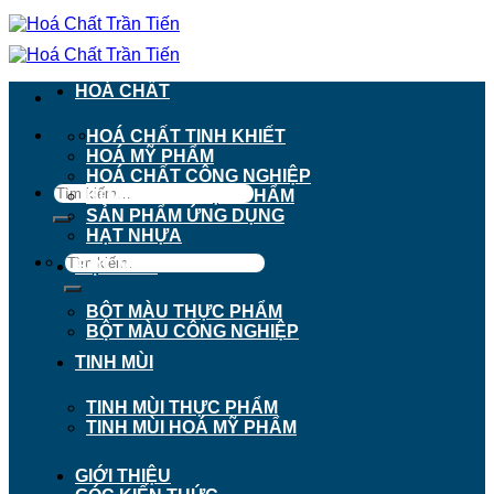
Chuyển
đến
nội
dung
HOÁ CHẤT
911 - 913 Nguyễn Trãi, Phường Chợ Lớn, TP.
HOÁ CHẤT TINH KHIẾT
Hồ Chí Minh
HOÁ MỸ PHẨM
HOÁ CHẤT CÔNG NGHIỆP
Tìm
HOÁ CHẤT THỰC PHẨM
kiếm:
SẢN PHẨM ỨNG DỤNG
HẠT NHỰA
Tìm
BỘT MÀU
kiếm:
BỘT MÀU THỰC PHẨM
BỘT MÀU CÔNG NGHIỆP
TINH MÙI
TINH MÙI THỰC PHẨM
TINH MÙI HOÁ MỸ PHẨM
GIỚI THIỆU