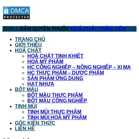
2026 ©
BẢN QUYỀN THUỘC
HOÁ CHẤT TRẦN TIẾN
TRANG CHỦ
GIỚI THIỆU
HOÁ CHẤT
HOÁ CHẤT TINH KHIẾT
HOÁ MỸ PHẨM
HC CÔNG NGHIỆP – NÔNG NGHIỆP – XI MẠ
HC THỰC PHẨM – DƯỢC PHẨM
SẢN PHẨM ỨNG DỤNG
HẠT NHỰA
BỘT MÀU
BỘT MÀU THỰC PHẨM
BỘT MÀU CÔNG NGHIỆP
TINH MÙI
TINH MÙI THỰC PHẨM
TINH MÙI HOÁ MỸ PHẨM
GÓC KIẾN THỨC
LIÊN HỆ