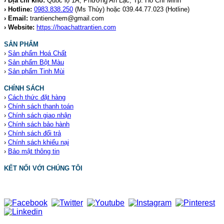
› Địa chỉ kho:
Quốc lộ 1A, Phường An Lạc, Tp. Hồ Chí Minh
› Hotline:
0983.838.250
(Ms Thủy) hoặc 039.44.77.023
(Hotline)
› Email:
trantienchem@gmail.com
› Website:
https://hoachattrantien.com
SẢN PHẨM
›
Sản phẩm Hoá Chất
›
Sản phẩm Bột Màu
›
Sản phẩm Tinh Mùi
CHÍNH SÁCH
›
Cách thức đặt hàng
›
Chính sách thanh toán
›
Chính sách giao nhận
›
Chính sách bảo hành
›
Chính sách đổi trả
›
Chính sách khiếu nại
›
Bảo mật thông tin
KẾT NỐI VỚI CHÚNG TÔI