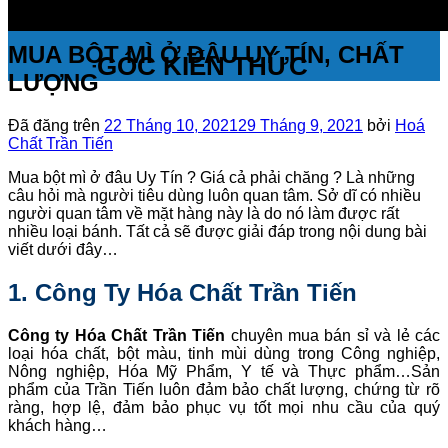
MUA BỘT MÌ Ở ĐÂU UY TÍN, CHẤT
GÓC KIẾN THỨC
LƯỢNG
Đã đăng trên
22 Tháng 10, 2021
29 Tháng 9, 2021
bởi
Hoá
Chất Trần Tiến
Mua bột mì ở đâu Uy Tín ? Giá cả phải chăng ? Là những
câu hỏi mà người tiêu dùng luôn quan tâm. Sở dĩ có nhiều
người quan tâm về mặt hàng này là do nó làm được rất
nhiều loại bánh. Tất cả sẽ được giải đáp trong nội dung bài
viết dưới đây…
1. Công Ty Hóa Chất Trần Tiến
Công ty Hóa Chất Trần Tiến
chuyên mua bán sỉ và lẻ các
loại hóa chất, bột màu, tinh mùi dùng trong Công nghiệp,
Nông nghiệp, Hóa Mỹ Phẩm, Y tế và Thực phẩm…Sản
phẩm của Trần Tiến luôn đảm bảo chất lượng, chứng từ rõ
ràng, hợp lệ, đảm bảo phục vụ tốt mọi nhu cầu của quý
khách hàng…