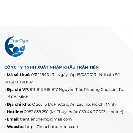
CÔNG TY TNHH XUẤT NHẬP KHẨU TRẦN TIẾN
› Mã số thuế:
0312284043 - Ngày cấp 19/05/2013 - Nơi cấp Sở
KH&ĐT TPHCM
› Địa chỉ VP:
911-913-915-917 Nguyễn Trãi, Phường Chợ Lớn, Tp.
Hồ Chí Minh
› Địa chỉ kho:
Quốc lộ 1A, Phường An Lạc, Tp. Hồ Chí Minh
› Hotline:
0983.838.250
(Ms Thủy) hoặc 039.44.77.023
(Hotline)
› Email:
trantienchem@gmail.com
› Website:
https://hoachattrantien.com