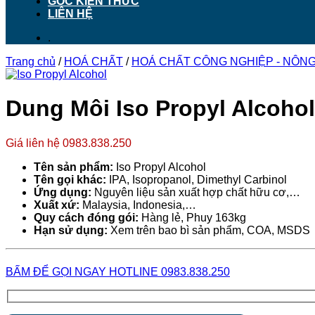
GÓC KIẾN THỨC
LIÊN HỆ
.
Trang chủ
/
HOÁ CHẤT
/
HOÁ CHẤT CÔNG NGHIỆP - NÔNG 
Dung Môi Iso Propyl Alcohol
Giá liên hệ 0983.838.250
Tên sản phẩm:
Iso Propyl Alcohol
Tên gọi khác:
IPA, Isopropanol, Dimethyl Carbinol
Ứng dụng:
Nguyên liệu sản xuất hợp chất hữu cơ,…
Xuất xứ:
Malaysia, Indonesia,…
Quy cách đóng gói:
Hàng lẻ, Phuy 163kg
Hạn sử dụng:
Xem trên bao bì sản phẩm, COA, MSDS
BẤM ĐỂ GỌI NGAY HOTLINE 0983.838.250