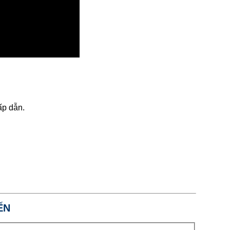
ấp dẫn.
ẾN