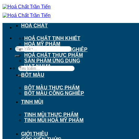
Chuyển
đến
nội
dung
HOÁ CHẤT
911 - 913 Nguyễn Trãi, Phường Chợ Lớn, TP. H
HOÁ CHẤT TINH KHIẾT
HOÁ MỸ PHẨM
Tìm
HOÁ CHẤT CÔNG NGHIỆP
kiếm:
HOÁ CHẤT THỰC PHẨM
SẢN PHẨM ỨNG DỤNG
HẠT NHỰA
Tìm
kiếm:
BỘT MÀU
BỘT MÀU THỰC PHẨM
BỘT MÀU CÔNG NGHIỆP
TINH MÙI
TINH MÙI THỰC PHẨM
TINH MÙI HOÁ MỸ PHẨM
GIỚI THIỆU