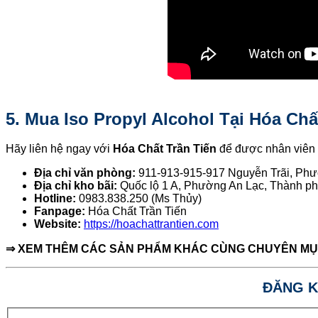
5. Mua Iso Propyl Alcohol Tại Hóa Chấ
Hãy liên hệ ngay với
Hóa Chất Trần Tiến
để được nhân viên 
Địa chỉ văn phòng:
911-913-915-917 Nguyễn Trãi, Ph
Địa chỉ kho bãi:
Quốc lộ 1 A, Phường An Lạc, Thành ph
Hotline:
0983.838.250 (Ms Thủy)
Fanpage:
Hóa Chất Trần Tiến
Website:
https://hoachattrantien.com
⇒ XEM THÊM CÁC SẢN PHẨM KHÁC CÙNG CHUYÊN M
ĐĂNG K