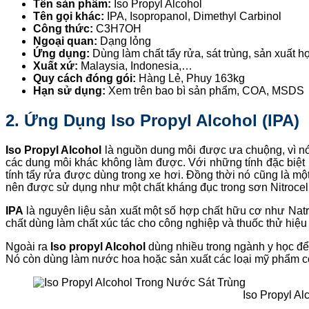
Tên sản phẩm:
Iso Propyl Alcohol
Tên gọi khác:
IPA, Isopropanol, Dimethyl Carbinol
Công thức:
C3H7OH
Ngoại quan:
Dạng lỏng
Ứng dụng:
Dùng làm chất tẩy rửa, sát trùng, sản xuất 
Xuất xứ:
Malaysia, Indonesia,…
Quy cách đóng gói:
Hàng Lẻ, Phuy 163kg
Hạn sử dụng:
Xem trên bao bì sản phẩm, COA, MSDS
2. Ứng Dụng Iso Propyl Alcohol (IPA)
Iso Propyl Alcohol
là nguồn dung môi được ưa chuộng, vì nó
các dung môi khác không làm được. Với những tính đặc biệt I
tính tẩy rửa được dùng trong xe hơi. Đồng thời nó cũng là m
nên được sử dụng như một chất kháng đục trong sơn Nitrocel
IPA
là nguyên liệu sản xuất một số hợp chất hữu cơ như Natri
chất dùng làm chất xúc tác cho công nghiệp và thuốc thử hiệu
Ngoài ra
Iso propyl Alcohol
dùng nhiều trong ngành y học để 
Nó còn dùng làm nước hoa hoặc sản xuất các loại mỹ phẩm
Iso Propyl A