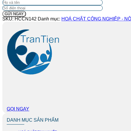
SKU:
HCCN142
Danh mục:
HOÁ CHẤT CÔNG NGHIỆP - NÔ
GỌI NGAY
DANH MỤC SẢN PHẨM