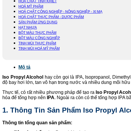
HOÁ CHẤT TINH KHIẾT
HOÁ MỸ PHẨM
HOÁ CHẤT CÔNG NGHIỆP - NÔNG NGHIỆP - XI MẠ
HOÁ CHẤT THỰC PHẨM - DƯỢC PHẨM
SẢN PHẨM ỨNG DỤNG
HẠT NHỰA
BỘT MÀU THỰC PHẨM
BỘT MÀU CÔNG NGHIỆP
TINH MÙI THỰC PHẨM
TINH MÙI HOÁ MỸ PHẨM
Mô tả
Iso Propyl Alcohol
hay còn gọi là IPA, Isopropanol, Dimethy
độ bay hơi lớn, tan vô hạn trong nước và nhiều dung môi hữu
Thực tế, có rất nhiều phương pháp để tạo ra
Iso Propyl Acoh
hóa để tổng hợp nên
IPA
. Ngoài ra còn có thể tổng hợp IPA b
1. Thông Tin Sản Phẩm Iso Propyl Alc
Thông tin tổng quan sản phẩm: