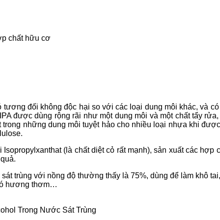
hợp chất hữu cơ
 tương đối không độc hại so với các loại dung môi khác, và c
PA được dùng rộng rãi như một dung môi và một chất tẩy rửa, đ
ột trong những dung môi tuyệt hảo cho nhiều loại nhựa khi đượ
lulose.
 Isopropylxanthat (là chất diệt cỏ rất mạnh), sản xuất các hợp
 quả.
sát trùng với nồng độ thường thấy là 75%, dùng để làm khô tai,
 có hương thơm…
lcohol Trong Nước Sát Trùng