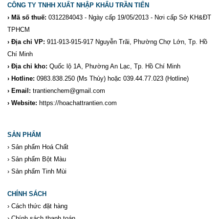
CÔNG TY TNHH XUẤT NHẬP KHẨU TRẦN TIẾN
› Mã số thuế:
0312284043 - Ngày cấp 19/05/2013 - Nơi cấp Sở KH&ĐT
TPHCM
› Địa chỉ VP:
911-913-915-917 Nguyễn Trãi, Phường Chợ Lớn, Tp. Hồ
Chí Minh
› Địa chỉ kho:
Quốc lộ 1A, Phường An Lạc, Tp. Hồ Chí Minh
› Hotline:
0983.838.250
(Ms Thủy) hoặc 039.44.77.023
(Hotline)
› Email:
trantienchem@gmail.com
› Website:
https://hoachattrantien.com
SẢN PHẨM
›
Sản phẩm Hoá Chất
›
Sản phẩm Bột Màu
›
Sản phẩm Tinh Mùi
CHÍNH SÁCH
›
Cách thức đặt hàng
›
Chính sách thanh toán