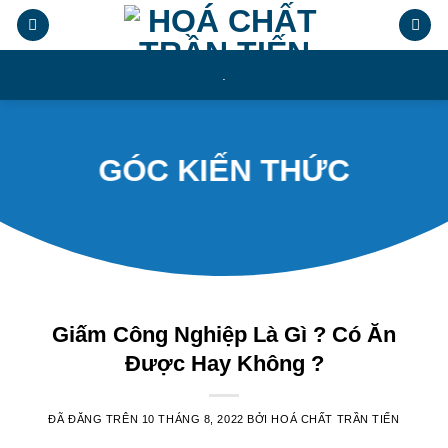
Chuyển
đến
nội
.
dung
GÓC KIẾN THỨC
Giấm Công Nghiệp Là Gì ? Có Ăn
Được Hay Không ?
ĐÃ ĐĂNG TRÊN
10 THÁNG 8, 2022
BỞI
HOÁ CHẤT TRẦN TIẾN