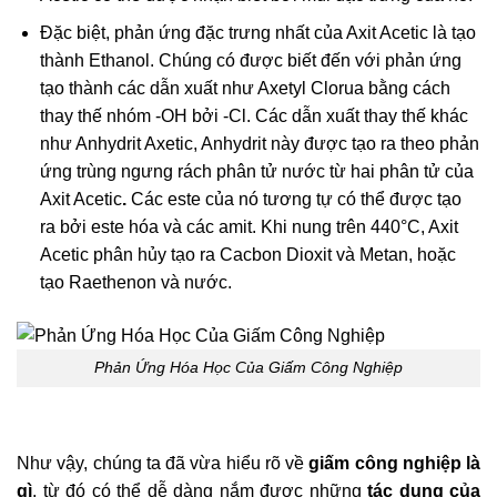
Đặc biệt, phản ứng đặc trưng nhất của Axit Acetic là tạo
thành Ethanol. Chúng có được biết đến với phản ứng
tạo thành các dẫn xuất như Axetyl Clorua bằng cách
thay thế nhóm -OH bởi -Cl. Các dẫn xuất thay thế khác
như Anhydrit Axetic, Anhydrit này được tạo ra theo phản
ứng trùng ngưng rách phân tử nước từ hai phân tử của
Axit Acetic
.
Các este của nó tương tự có thể được tạo
ra bởi este hóa và các amit. Khi nung trên 440°C, Axit
Acetic
phân hủy tạo ra Cacbon Dioxit và Metan, hoặc
tạo Raethenon và nước.
Phản Ứng Hóa Học Của Giấm Công Nghiệp
Như vậy, chúng ta đã vừa hiểu rõ về
giấm công nghiệp là
gì
, từ đó có thể dễ dàng nắm được những
tác dụng của