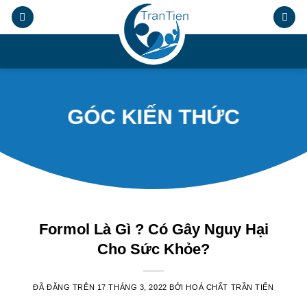
Chuyển
đến
nội
.
dung
GÓC KIẾN THỨC
Formol Là Gì ? Có Gây Nguy Hại
Cho Sức Khỏe?
ĐÃ ĐĂNG TRÊN
17 THÁNG 3, 2022
BỞI
HOÁ CHẤT TRẦN TIẾN