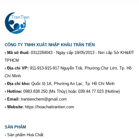
CÔNG TY TNHH XUẤT NHẬP KHẨU TRẦN TIẾN
› Mã số thuế:
0312284043 - Ngày cấp 19/05/2013 - Nơi cấp Sở KH&ĐT
TPHCM
› Địa chỉ VP:
911-913-915-917 Nguyễn Trãi, Phường Chợ Lớn, Tp. Hồ
Chí Minh
› Địa chỉ kho:
Quốc lộ 1A, Phường An Lạc, Tp. Hồ Chí Minh
› Hotline:
0983.838.250
(Ms Thủy) hoặc 039.44.77.023
(Hotline)
› Email:
trantienchem@gmail.com
› Website:
https://hoachattrantien.com
SẢN PHẨM
›
Sản phẩm Hoá Chất