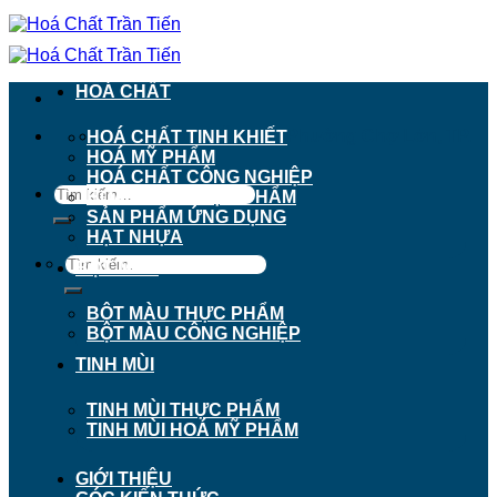
Chuyển
đến
nội
dung
HOÁ CHẤT
911 - 913 Nguyễn Trãi, Phường Chợ Lớn, TP.
HOÁ CHẤT TINH KHIẾT
Hồ Chí Minh
HOÁ MỸ PHẨM
HOÁ CHẤT CÔNG NGHIỆP
Tìm
HOÁ CHẤT THỰC PHẨM
kiếm:
SẢN PHẨM ỨNG DỤNG
HẠT NHỰA
Tìm
BỘT MÀU
kiếm:
BỘT MÀU THỰC PHẨM
BỘT MÀU CÔNG NGHIỆP
TINH MÙI
TINH MÙI THỰC PHẨM
TINH MÙI HOÁ MỸ PHẨM
GIỚI THIỆU