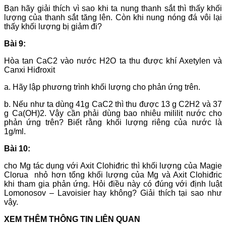
Bạn hãy giải thích vì sao khi ta nung thanh sắt thì thấy khối
lượng của thanh sắt tăng lên. Còn khi nung nóng đá vôi lại
thấy khối lượng bị giảm đi?
Bài 9:
Hòa tan CaC2 vào nước H2O ta thu được khí Axetylen và
Canxi Hiđroxit
a. Hãy lập phương trình khối lượng cho phản ứng trên.
b. Nếu như ta dùng 41g CaC2 thì thu được 13 g C2H2 và 37
g Ca(OH)2. Vậy cần phải dùng bao nhiêu mililit nước cho
phản ứng trên? Biết rằng khối lượng riêng của nước là
1g/ml.
Bài 10:
cho Mg tác dụng với Axit Clohiđric thì khối lượng của Magie
Clorua nhỏ hơn tổng khối lượng của Mg và Axit Clohiđric
khi tham gia phản ứng. Hỏi điều này có đúng với định luật
Lomonosov – Lavoisier hay không? Giải thích tại sao như
vậy.
XEM THÊM THÔNG TIN LIÊN QUAN