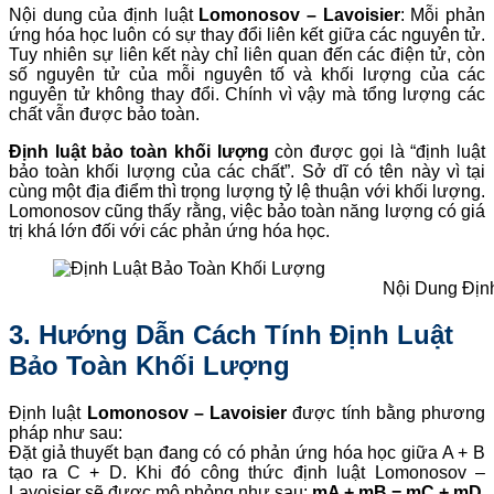
Nội dung của định luật
Lomonosov – Lavoisier
: Mỗi phản
ứng hóa học luôn có sự thay đổi liên kết giữa các nguyên tử.
Tuy nhiên sự liên kết này chỉ liên quan đến các điện tử, còn
số nguyên tử của mỗi nguyên tố và khối lượng của các
nguyên tử không thay đổi. Chính vì vậy mà tổng lượng các
chất vẫn được bảo toàn.
Định luật bảo toàn khối lượng
còn được gọi là “định luật
bảo toàn khối lượng của các chất”. Sở dĩ có tên này vì tại
cùng một địa điểm thì trọng lượng tỷ lệ thuận với khối lượng.
Lomonosov cũng thấy rằng, việc bảo toàn năng lượng có giá
trị khá lớn đối với các phản ứng hóa học.
Nội Dung Địn
3. Hướng Dẫn Cách Tính Định Luật
Bảo Toàn Khối Lượng
Định luật
Lomonosov – Lavoisier
được tính bằng phương
pháp như sau:
Đặt giả thuyết bạn đang có có phản ứng hóa học giữa A + B
tạo ra C + D. Khi đó công thức định luật Lomonosov –
Lavoisier sẽ được mô phỏng như sau:
mA + mB = mC + mD