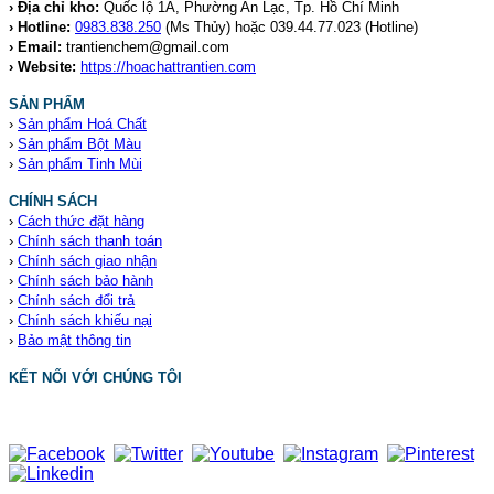
› Địa chỉ kho:
Quốc lộ 1A, Phường An Lạc, Tp. Hồ Chí Minh
› Hotline:
0983.838.250
(Ms Thủy) hoặc 039.44.77.023
(Hotline)
› Email:
trantienchem@gmail.com
› Website:
https://hoachattrantien.com
SẢN PHẨM
›
Sản phẩm Hoá Chất
›
Sản phẩm Bột Màu
›
Sản phẩm Tinh Mùi
CHÍNH SÁCH
›
Cách thức đặt hàng
›
Chính sách thanh toán
›
Chính sách giao nhận
›
Chính sách bảo hành
›
Chính sách đổi trả
›
Chính sách khiếu nại
›
Bảo mật thông tin
KẾT NỐI VỚI CHÚNG TÔI