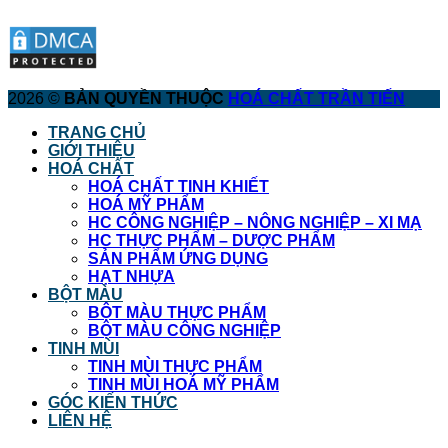
2026 ©
BẢN QUYỀN THUỘC
HOÁ CHẤT TRẦN TIẾN
TRANG CHỦ
GIỚI THIỆU
HOÁ CHẤT
HOÁ CHẤT TINH KHIẾT
HOÁ MỸ PHẨM
HC CÔNG NGHIỆP – NÔNG NGHIỆP – XI MẠ
HC THỰC PHẨM – DƯỢC PHẨM
SẢN PHẨM ỨNG DỤNG
HẠT NHỰA
BỘT MÀU
BỘT MÀU THỰC PHẨM
BỘT MÀU CÔNG NGHIỆP
TINH MÙI
TINH MÙI THỰC PHẨM
TINH MÙI HOÁ MỸ PHẨM
GÓC KIẾN THỨC
LIÊN HỆ