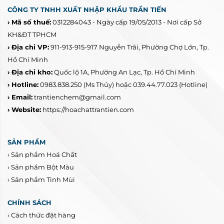
CÔNG TY TNHH XUẤT NHẬP KHẨU TRẦN TIẾN
› Mã số thuế:
0312284043 - Ngày cấp 19/05/2013 - Nơi cấp Sở
KH&ĐT TPHCM
› Địa chỉ VP:
911-913-915-917 Nguyễn Trãi, Phường Chợ Lớn, Tp.
Hồ Chí Minh
› Địa chỉ kho:
Quốc lộ 1A, Phường An Lạc, Tp. Hồ Chí Minh
› Hotline:
0983.838.250
(Ms Thủy) hoặc 039.44.77.023
(Hotline)
› Email:
trantienchem@gmail.com
› Website:
https://hoachattrantien.com
SẢN PHẨM
›
Sản phẩm Hoá Chất
›
Sản phẩm Bột Màu
›
Sản phẩm Tinh Mùi
CHÍNH SÁCH
›
Cách thức đặt hàng