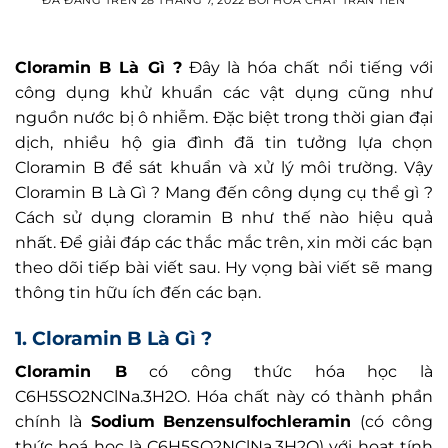
ĐÃ ĐĂNG TRÊN
28 THÁNG 7, 2022
BỞI
HOÁ CHẤT TRẦN TIẾN
Cloramin B Là Gì ?
Đây là hóa chất nổi tiếng với
công dụng khử khuẩn các vật dụng cũng như
nguồn nước bị ô nhiễm. Đặc biệt trong thời gian đại
dịch, nhiều hộ gia đình đã tin tưởng lựa chọn
Cloramin B để sát khuẩn và xử lý môi trường. Vậy
Cloramin B Là Gì ? Mang đến công dụng cụ thể gì ?
Cách sử dụng cloramin B như thế nào hiệu quả
nhất. Để giải đáp các thắc mắc trên, xin mời các bạn
theo dõi tiếp bài viết sau. Hy vọng bài viết sẽ mang
thông tin hữu ích đến các bạn.
1. Cloramin B Là Gì ?
Cloramin B
có công thức hóa học là
C6H5SO2NClNa.3H2O. Hóa chất này có thành phần
chính là
Sodium Benzensulfochleramin
(có công
thức hoá học là C6H5SO2NClNa.3H2O) với hoạt tính