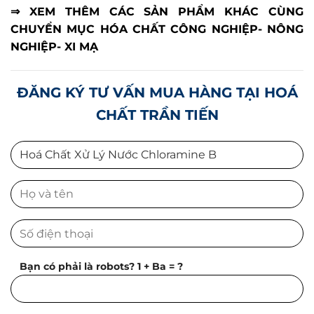
⇒ XEM THÊM CÁC SẢN PHẨM KHÁC CÙNG
CHUYỂN MỤC HÓA CHẤT CÔNG NGHIỆP- NÔNG
NGHIỆP- XI MẠ
ĐĂNG KÝ TƯ VẤN MUA HÀNG TẠI HOÁ
CHẤT TRẦN TIẾN
Bạn có phải là robots? 1 + Ba = ?