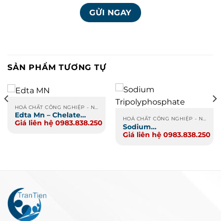
SẢN PHẨM TƯƠNG TỰ
HOÁ CHẤT CÔNG NGHIỆP - NÔNG NGHIỆP - XI MẠ
Edta Mn – Chelate
HOÁ CHẤT CÔNG NGHIỆP - NÔNG NGHIỆP - XI MẠ
Giá liên hệ 0983.838.250
Mangan
Sodium
Giá liên hệ 0983.838.250
Tripolyphosphate
(Tech Grade)