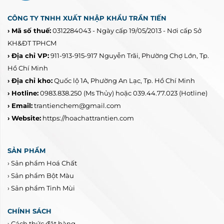
CÔNG TY TNHH XUẤT NHẬP KHẨU TRẦN TIẾN
› Mã số thuế:
0312284043 - Ngày cấp 19/05/2013 - Nơi cấp Sở
KH&ĐT TPHCM
› Địa chỉ VP:
911-913-915-917 Nguyễn Trãi, Phường Chợ Lớn, Tp.
Hồ Chí Minh
› Địa chỉ kho:
Quốc lộ 1A, Phường An Lạc, Tp. Hồ Chí Minh
› Hotline:
0983.838.250
(Ms Thủy) hoặc 039.44.77.023
(Hotline)
› Email:
trantienchem@gmail.com
› Website:
https://hoachattrantien.com
SẢN PHẨM
›
Sản phẩm Hoá Chất
›
Sản phẩm Bột Màu
›
Sản phẩm Tinh Mùi
CHÍNH SÁCH
›
Cách thức đặt hàng