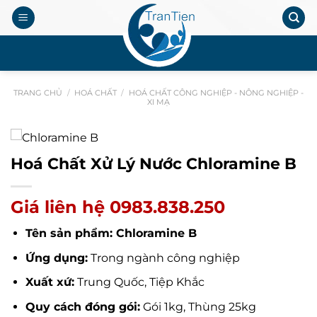
Chuyển
đến
nội
.
dung
TRANG CHỦ
/
HOÁ CHẤT
/
HOÁ CHẤT CÔNG NGHIỆP - NÔNG NGHIỆP -
XI MẠ
Hoá Chất Xử Lý Nước Chloramine B
Giá liên hệ 0983.838.250
Tên sản phẩm: Chloramine B
Ứng dụng:
Trong ngành công nghiệp
Xuất xứ:
Trung Quốc, Tiệp Khắc
Quy cách đóng gói:
Gói 1kg, Thùng 25kg